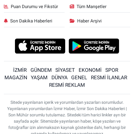
Puan Durumu ve Fikstür
Tüm Manşetler
Son Dakika Haberleri
Haber Arşivi
İZMİR
GÜNDEM
SİYASET
EKONOMİ
SPOR
MAGAZİN
YAŞAM
DÜNYA
GENEL
RESMİ İLANLAR
RESMİ REKLAM
Sitede yayınlanan içerik ve yorumlardan yazarları sorumludur.
Yayınlanan yorumlardan İzmir Haber, İzmir Son Dakika Haberleri |
Son Mühür sorumlu tutulamaz. Sitedeki tüm harici linkler ayrı bir
sayfada açılır. Sitemizde yayınlanan haber, köşe yazıları ve
fotoğraflar izin alınmaksızın kaynak gösterilse dahi, herhangi bir
ortamda kullanılamaz ve yayınlanamaz