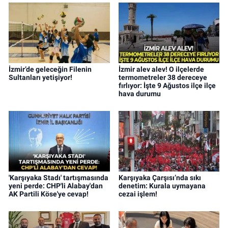
İzmir’de geleceğin Filenin
İzmir alev alev! O ilçelerde
Sultanları yetişiyor!
termometreler 38 dereceye
fırlıyor: İşte 9 Ağustos ilçe ilçe
hava durumu
'Karşıyaka Stadı' tartışmasında
Karşıyaka Çarşısı’nda sıkı
yeni perde: CHP'li Alabay'dan
denetim: Kurala uymayana
AK Partili Köse'ye cevap!
cezai işlem!