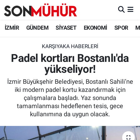
İzmir Nöbetçi Eczaneler
İZMİR
GÜNDEM
SİYASET
EKONOMİ
SPOR
M
İzmir Hava Durumu
KARŞIYAKA HABERLERI
Padel kortları Bostanlı'da
İzmir Namaz Vakitleri
yükseliyor!
İzmir Trafik Yoğunluk Haritası
İzmir Büyükşehir Belediyesi, Bostanlı Sahili’ne
Süper Lig Puan Durumu ve Fikstür
iki modern padel kortu kazandırmak için
çalışmalara başladı. Yaz sonunda
Tüm Manşetler
tamamlanması hedeflenen tesis, gece
kullanımına da uygun olacak.
Son Dakika Haberleri
Haber Arşivi