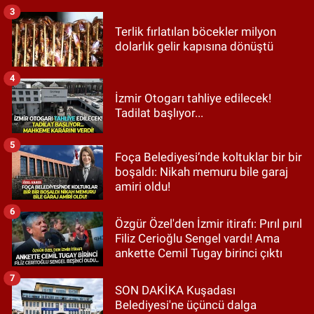
3
Terlik fırlatılan böcekler milyon
dolarlık gelir kapısına dönüştü
4
İzmir Otogarı tahliye edilecek!
Tadilat başlıyor...
5
Foça Belediyesi’nde koltuklar bir bir
boşaldı: Nikah memuru bile garaj
amiri oldu!
6
Özgür Özel'den İzmir itirafı: Pırıl pırıl
Filiz Cerioğlu Sengel vardı! Ama
ankette Cemil Tugay birinci çıktı
7
SON DAKİKA Kuşadası
Belediyesi'ne üçüncü dalga