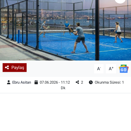
Paylaş
-
+
A
A
Ebru Asitan
07.06.2026 - 11:12
2
Okunma Süresi: 1
Dk