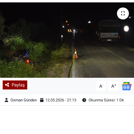
Paylaş
-
+
A
A
Osman Günden
12.05.2026 - 21:13
Okunma Süresi: 1 Dk