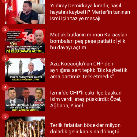
1
Yıldıray Demirkaya kimdir, nasıl
hayatını kaybetti? Merter'in tanınan
ismi için taziye mesajı
2
Mutlak butlanın mimarı Karaaslan
bombaları peş peşe patlattı: İyi ki
bu davayı açtım…
3
Aziz Kocaoğlu'nun CHP'den
ayrılığına sert tepki: "Biz kaybettik
ama partimizi terk etmedik"
4
İzmir’de CHP’li eski ilçe başkanı
isim verdi, ateş püskürdü: Özel,
Ağbaba, Yücel…
5
Terlik fırlatılan böcekler milyon
dolarlık gelir kapısına dönüştü