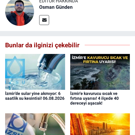
EDITÖR HAKKINDA
Osman Günden
Bunlar da ilginizi çekebilir
İzmir’de sular yine akmıyor: 6
İzmir'e kavurucu sıcak ve
saatlik su kesintisi! 06.08.2026
fırtına uyarısı! 4 ilçede 40
dereceyi aşacak!