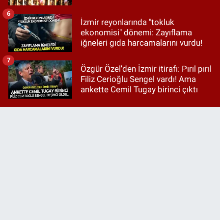
6
İzmir reyonlarında "tokluk
ekonomisi" dönemi: Zayıflama
iğneleri gıda harcamalarını vurdu!
7
Özgür Özel'den İzmir itirafı: Pırıl pırıl
Filiz Cerioğlu Sengel vardı! Ama
ankette Cemil Tugay birinci çıktı