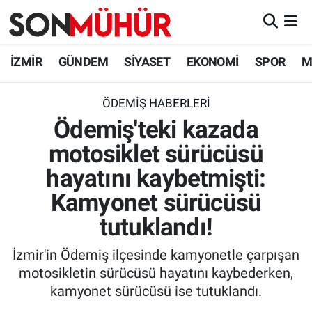
İzmir Nöbetçi Eczaneler
İZMİR
GÜNDEM
SİYASET
EKONOMİ
SPOR
M
İzmir Hava Durumu
ÖDEMIŞ HABERLERI
Ödemiş'teki kazada
İzmir Namaz Vakitleri
motosiklet sürücüsü
İzmir Trafik Yoğunluk Haritası
hayatını kaybetmişti:
Süper Lig Puan Durumu ve Fikstür
Kamyonet sürücüsü
tutuklandı!
Tüm Manşetler
İzmir'in Ödemiş ilçesinde kamyonetle çarpışan
Son Dakika Haberleri
motosikletin sürücüsü hayatını kaybederken,
kamyonet sürücüsü ise tutuklandı.
Haber Arşivi