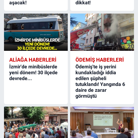
aşacak!
dikkat!
ALIAĞA HABERLERI
ÖDEMIŞ HABERLERI
İzmir'de minibüslerde
Ödemiş'te iş yerini
yeni dönem! 30 ilçede
kundakladığı iddia
devrede...
edilen şüpheli
tutuklandı! Yangında 6
daire de zarar
görmüştü