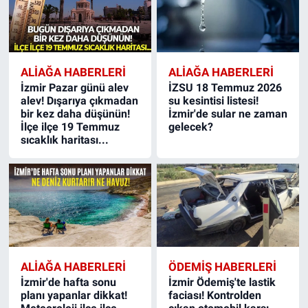
ALIAĞA HABERLERI
ALIAĞA HABERLERI
İzmir Pazar günü alev
İZSU 18 Temmuz 2026
alev! Dışarıya çıkmadan
su kesintisi listesi!
bir kez daha düşünün!
İzmir'de sular ne zaman
İlçe ilçe 19 Temmuz
gelecek?
sıcaklık haritası...
ALIAĞA HABERLERI
ÖDEMIŞ HABERLERI
İzmir'de hafta sonu
İzmir Ödemiş'te lastik
planı yapanlar dikkat!
faciası! Kontrolden