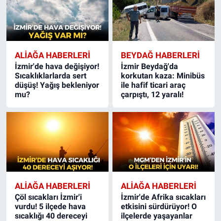
ALIAĞA HABERLERI
BEYDAĞ HABERLERI
İzmir'de hava değişiyor!
İzmir Beydağ'da
Sıcaklıklarlarda sert
korkutan kaza: Minibüs
düşüş! Yağış bekleniyor
ile hafif ticari araç
mu?
çarpıştı, 12 yaralı!
ALIAĞA HABERLERI
ALIAĞA HABERLERI
Çöl sıcakları İzmir'i
İzmir'de Afrika sıcakları
vurdu! 5 ilçede hava
etkisini sürdürüyor! O
sıcaklığı 40 dereceyi
ilçelerde yaşayanlar