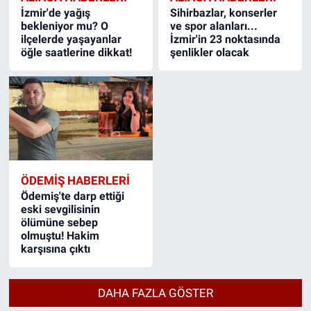
İzmir'de yağış
Sihirbazlar, konserler
bekleniyor mu? O
ve spor alanları...
ilçelerde yaşayanlar
İzmir'in 23 noktasında
öğle saatlerine dikkat!
şenlikler olacak
ÖDEMIŞ HABERLERI
Ödemiş'te darp ettiği
eski sevgilisinin
ölümüne sebep
olmuştu! Hakim
karşısına çıktı
DAHA FAZLA GÖSTER