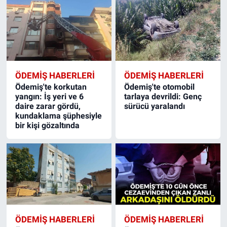
ÖDEMIŞ HABERLERI
ÖDEMIŞ HABERLERI
Ödemiş'te korkutan
Ödemiş'te otomobil
yangın: İş yeri ve 6
tarlaya devrildi: Genç
daire zarar gördü,
sürücü yaralandı
kundaklama şüphesiyle
bir kişi gözaltında
ÖDEMIŞ HABERLERI
ÖDEMIŞ HABERLERI