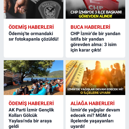
ÖDEMIŞ HABERLERI
BUCA HABERLERI
Ödemiş'te ormandaki
CHP İzmir'de bir yandan
sır fotokapanla çözüldü!
istifa bir yandan
görevden alma: 3 isim
için karar çıktı!
ÖDEMIŞ HABERLERI
ALIAĞA HABERLERI
AK Parti İzmir Gençlik
İzmir'de yağışlar devam
Kolları Gölcük
edecek mi? MGM o
Yaylası'nda bir araya
ilçelerde yaşayanları
geldi
uyardı!