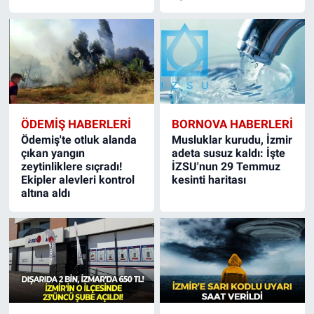
ÖDEMIŞ HABERLERI
BORNOVA HABERLERI
Ödemiş'te otluk alanda
Musluklar kurudu, İzmir
çıkan yangın
adeta susuz kaldı: İşte
zeytinliklere sıçradı!
İZSU'nun 29 Temmuz
Ekipler alevleri kontrol
kesinti haritası
altına aldı