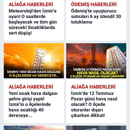
ALIAĞA HABERLERI
ÖDEMIŞ HABERLERI
Meteoroloji'den İzmir'e
Ödemiş'te uyuşturucu
uyarı! O saatlerde
satıcıları 6 ay izlendi! 30
başlayacak ve tüm gün
tutuklama
sürecek! Sıcaklıklarda
sert düşüş!
ALIAĞA HABERLERI
ALIAĞA HABERLERI
Yeni sıcak hava dalgası
İzmir'de 12 Temmuz
şehre girişi yaptı!
Pazar günü hava nasıl
İzmir'in o ilçelerinde
olacak? O ilçede
hava sıcaklığı 40
oturanlar dışarı
dereceye...
çıkarken dikkat!