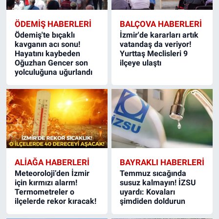
ÖDEMIŞ HABERLERI
BALÇOVA HABERLERI
Ödemiş'te bıçaklı
İzmir'de kararları artık
kavganın acı sonu!
vatandaş da veriyor!
Hayatını kaybeden
Yurttaş Meclisleri 9
Oğuzhan Gencer son
ilçeye ulaştı
yolculuğuna uğurlandı
ALIAĞA HABERLERI
BAYRAKLI HABERLERI
Meteoroloji’den İzmir
Temmuz sıcağında
için kırmızı alarm!
susuz kalmayın! İZSU
Termometreler o
uyardı: Kovaları
ilçelerde rekor kıracak!
şimdiden doldurun