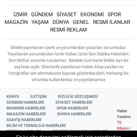
İZMİR
GÜNDEM
SİYASET
EKONOMİ
SPOR
MAGAZİN
YAŞAM
DÜNYA
GENEL
RESMİ İLANLAR
RESMİ REKLAM
Sitede yayınlanan içerik ve yorumlardan yazarları sorumludur.
Yayınlanan yorumlardan İzmir Haber, İzmir Son Dakika Haberleri |
Son Mühür sorumlu tutulamaz. Sitedeki tüm harici linkler ayrı bir
sayfada açılır. Sitemizde yayınlanan haber, köşe yazıları ve
fotoğraflar izin alınmaksızın kaynak gösterilse dahi, herhangi bir
ortamda kullanılamaz ve yayınlanamaz
KÜNYE
İLETİŞİM
GİZLİLİK SÖZLEŞMESİ
GÜNDEM HABERLERİ
SİYASET HABERLERİ
EKONOMİ HABERLERİ
SPOR HABERLERİ
Haber
MAGAZİN HABERLERİ
DÜNYA HABERLERİ
Yazılımı:
ASAYİŞ HABERLERİ
TE
BİLİM VE TEKNOLOJİ HABERLERİ
Bilişim
|
EĞİTİM HABERLERİ
KÜLTÜR VE SANAT HABERLERİ
Copyright