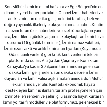
Son Mühür, İzmir’in dijital hafızası ve Ege Bölgesi'nin en
dinamik yerel haber portalıdır. Güncel İzmir haberleri ve
anlık İzmir son dakika gelişmelerini tarafsız, hızlı ve
doğru yayıncılık ilkeleriyle okuyucularına ulaştırır. Kentin
nabzını tutan özel haberlerin ve özel röportajların yanı
sıra, İzmirlilerin günlük yaşamını kolaylaştıran İzmir hava
durumu (15 günlük tahminler), İzmir namaz vakitleri,
İzmir ezan vakti ve anlık İzmir altın fiyatları (Kuyumcular
Odası canlı verileri) gibi kritik kent verilerini tek bir
platformda sunar. Aliağa'dan Çeşme'ye, Konak'tan
Karşıyaka'ya kadar 30 ilçenin tamamından gelen son
dakika İzmir gelişmeleri, son dakika deprem İzmir
duyuruları ve İzmir valisi açıklamaları anında Son Mühür
ekranlarında yer alır. Kentteki ekonomik hayatı
destekleyen İzmir iş ilanları, turizm profesyonelleri için
İzmir otelleri rehberi ve şehir içi ulaşımda hayat kurtaran
İzmir yol tarifi modülleriyle platformumuz, geleneksel bir