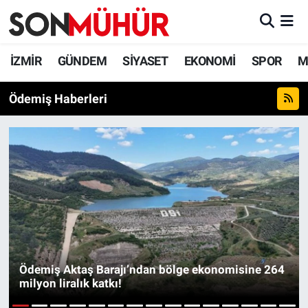
İzmir Nöbetçi Eczaneler
İZMİR
GÜNDEM
SİYASET
EKONOMİ
SPOR
M
İzmir Hava Durumu
Ödemiş Haberleri
İzmir Namaz Vakitleri
İzmir Trafik Yoğunluk Haritası
Süper Lig Puan Durumu ve Fikstür
Tüm Manşetler
Son Dakika Haberleri
Ödemiş Aktaş Barajı’ndan bölge ekonomisine 264
milyon liralık katkı!
Haber Arşivi