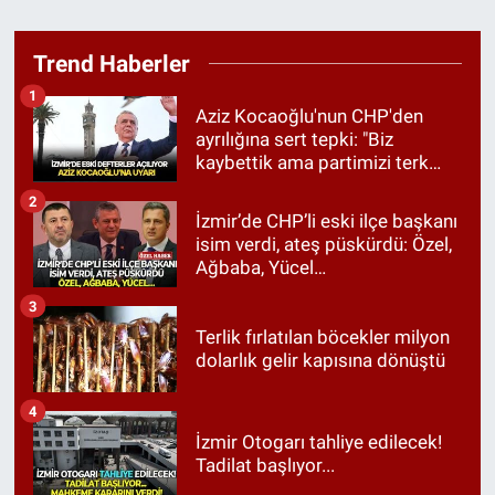
Trend Haberler
1
Aziz Kocaoğlu'nun CHP'den
ayrılığına sert tepki: "Biz
kaybettik ama partimizi terk
etmedik"
2
İzmir’de CHP’li eski ilçe başkanı
isim verdi, ateş püskürdü: Özel,
Ağbaba, Yücel…
3
Terlik fırlatılan böcekler milyon
dolarlık gelir kapısına dönüştü
4
İzmir Otogarı tahliye edilecek!
Tadilat başlıyor...