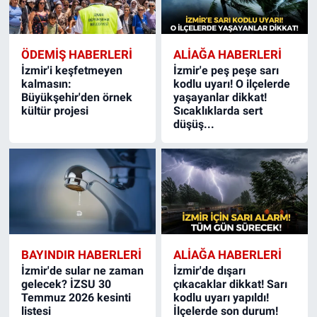
ÖDEMIŞ HABERLERI
ALIAĞA HABERLERI
İzmir'i keşfetmeyen
İzmir'e peş peşe sarı
kalmasın:
kodlu uyarı! O ilçelerde
Büyükşehir'den örnek
yaşayanlar dikkat!
kültür projesi
Sıcaklıklarda sert
düşüş...
BAYINDIR HABERLERI
ALIAĞA HABERLERI
İzmir'de sular ne zaman
İzmir'de dışarı
gelecek? İZSU 30
çıkacaklar dikkat! Sarı
Temmuz 2026 kesinti
kodlu uyarı yapıldı!
listesi
İlçelerde son durum!