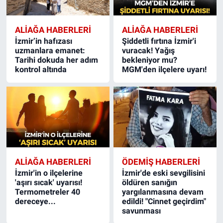
ALIAĞA HABERLERI
ALIAĞA HABERLERI
İzmir’in hafızası
Şiddetli fırtına İzmir'i
uzmanlara emanet:
vuracak! Yağış
Tarihi dokuda her adım
bekleniyor mu?
kontrol altında
MGM'den ilçelere uyarı!
ALIAĞA HABERLERI
ÖDEMIŞ HABERLERI
İzmir'in o ilçelerine
İzmir'de eski sevgilisini
'aşırı sıcak' uyarısı!
öldüren sanığın
Termometreler 40
yargılanmasına devam
dereceye...
edildi! "Cinnet geçirdim"
savunması