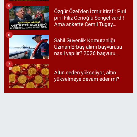
5
Özgür Özel'den İzmir itirafı: Pırıl
pırıl Filiz Cerioğlu Sengel vardı!
Ama ankette Cemil Tugay
birinci çıktı
6
Sahil Güvenlik Komutanlığı
Uzman Erbaş alımı başvurusu
nasıl yapılır? 2026 başvuru
şartları neler?
7
Altın neden yükseliyor, altın
yükselmeye devam eder mi?