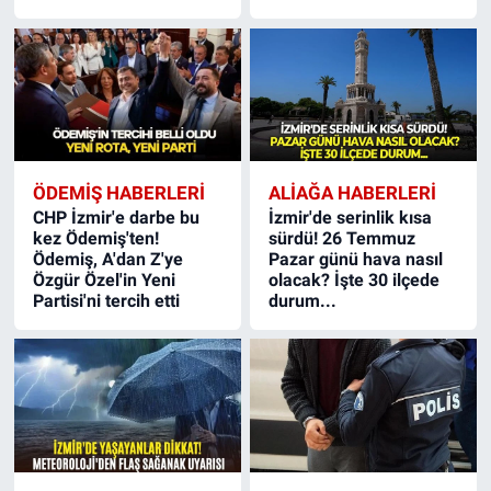
ÖDEMIŞ HABERLERI
ALIAĞA HABERLERI
CHP İzmir'e darbe bu
İzmir'de serinlik kısa
kez Ödemiş'ten!
sürdü! 26 Temmuz
Ödemiş, A'dan Z'ye
Pazar günü hava nasıl
Özgür Özel'in Yeni
olacak? İşte 30 ilçede
Partisi'ni tercih etti
durum...