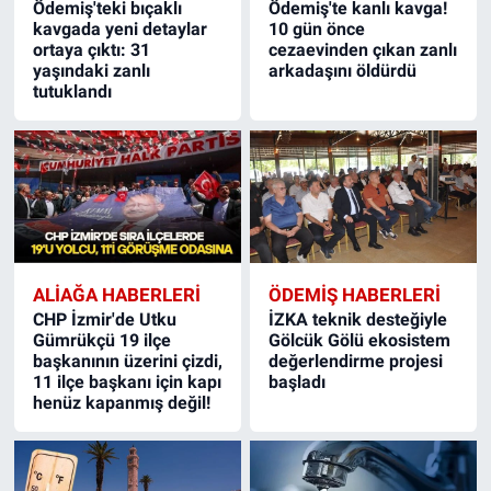
Ödemiş'teki bıçaklı
Ödemiş'te kanlı kavga!
kavgada yeni detaylar
10 gün önce
ortaya çıktı: 31
cezaevinden çıkan zanlı
yaşındaki zanlı
arkadaşını öldürdü
tutuklandı
ALIAĞA HABERLERI
ÖDEMIŞ HABERLERI
CHP İzmir'de Utku
İZKA teknik desteğiyle
Gümrükçü 19 ilçe
Gölcük Gölü ekosistem
başkanının üzerini çizdi,
değerlendirme projesi
11 ilçe başkanı için kapı
başladı
henüz kapanmış değil!