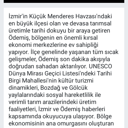
1
2
3
4
5
6
7
8
9
10
11
12
13
14
15
İzmir'in Küçük Menderes Havzası'ndaki
en büyük ilçesi olan ve devasa tarımsal
üretimle tarihi dokuyu bir araya getiren
Ödemiş, bölgenin en önemli kırsal
ekonomi merkezlerine ev sahipliği
yapıyor. İlçe genelinde yaşanan tüm sıcak
gelişmeler, Ödemiş son dakika akışıyla
doğrudan sahadan aktarılıyor. UNESCO
Dünya Mirası Geçici Listesi'ndeki Tarihi
Birgi Mahallesi'nin kültür turizmi
dinamikleri, Bozdağ ve Gölcük
yaylalarındaki sosyal hareketlilik ile
verimli tarım arazilerindeki üretim
faaliyetleri, İzmir ve Ödemiş haberleri
kapsamında okuyucuya ulaşıyor. Bölge
ekonomisinin ana omurgasını oluşturan