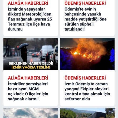
ALIAĞA HABERLERI
ÖDEMIŞ HABERLERI
İzmir'de yaşayanlar
Ödemiş'te evinin
dikkat! Meteoroloji'den
bahçesinde yasaklı
flaş sağanak uyarısı 25
madde yetiştirdiği öne
Temmuz ilçe ilçe hava
sürülen şüpheli
durumu
tutuklandı!
ALIAĞA HABERLERI
ÖDEMIŞ HABERLERI
İzmirliler şemsiyeleri
İzmir Ödemiş'te orman
hazırlayın! MGM
yangını! Ekipler alevleri
açıkladı: O ilçeler için
kontrol altına almak için
sağanak alarmı!
seferber oldu