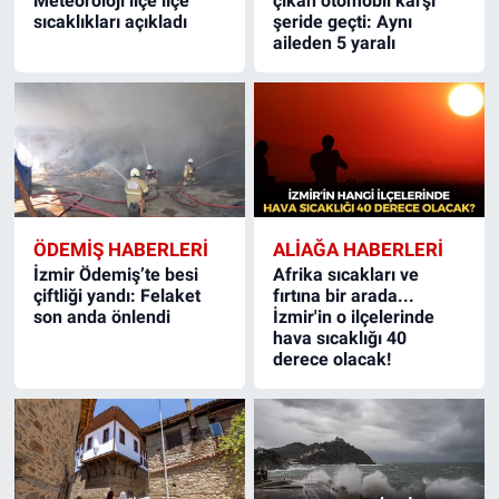
Meteoroloji ilçe ilçe
çıkan otomobil karşı
sıcaklıkları açıkladı
şeride geçti: Aynı
aileden 5 yaralı
ÖDEMIŞ HABERLERI
ALIAĞA HABERLERI
İzmir Ödemiş’te besi
Afrika sıcakları ve
çiftliği yandı: Felaket
fırtına bir arada...
son anda önlendi
İzmir'in o ilçelerinde
hava sıcaklığı 40
derece olacak!