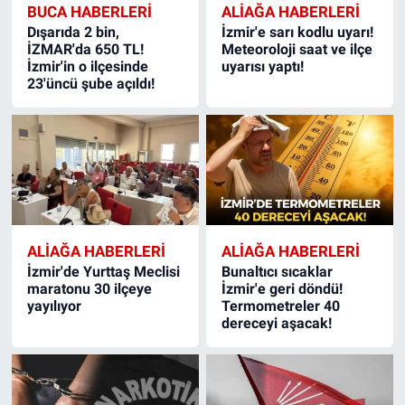
BUCA HABERLERI
ALIAĞA HABERLERI
Dışarıda 2 bin,
İzmir'e sarı kodlu uyarı!
İZMAR'da 650 TL!
Meteoroloji saat ve ilçe
İzmir'in o ilçesinde
uyarısı yaptı!
23'üncü şube açıldı!
ALIAĞA HABERLERI
ALIAĞA HABERLERI
İzmir'de Yurttaş Meclisi
Bunaltıcı sıcaklar
maratonu 30 ilçeye
İzmir'e geri döndü!
yayılıyor
Termometreler 40
dereceyi aşacak!