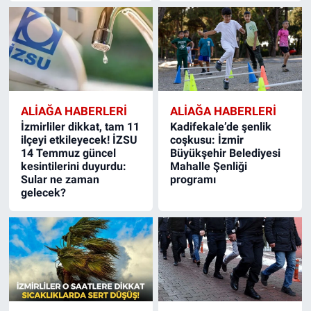
ALIAĞA HABERLERI
ALIAĞA HABERLERI
İzmirliler dikkat, tam 11
Kadifekale’de şenlik
ilçeyi etkileyecek! İZSU
coşkusu: İzmir
14 Temmuz güncel
Büyükşehir Belediyesi
kesintilerini duyurdu:
Mahalle Şenliği
Sular ne zaman
programı
gelecek?