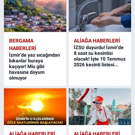
BERGAMA
ALIAĞA HABERLERI
İZSU duyurdu! İzmir'de
HABERLERI
8 saat su kesintisi
İzmir’de yaz sıcağından
olacak! İşte 10 Temmuz
bıkanlar buraya
2026 kesinti listesi...
kaçıyor! Mis gibi
havasına doyum
olmuyor
ALIAĞA HABERLERI
ALIAĞA HABERLERI