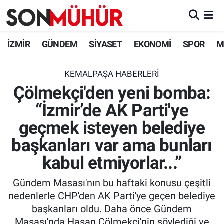
İzmir Nöbetçi Eczaneler
İZMİR
GÜNDEM
SİYASET
EKONOMİ
SPOR
M
İzmir Hava Durumu
KEMALPAŞA HABERLERI
Çölmekçi'den yeni bomba:
İzmir Namaz Vakitleri
“İzmir’de AK Parti'ye
İzmir Trafik Yoğunluk Haritası
geçmek isteyen belediye
Süper Lig Puan Durumu ve Fikstür
başkanları var ama bunları
kabul etmiyorlar...”
Tüm Manşetler
Gündem Masası'nın bu haftaki konusu çeşitli
Son Dakika Haberleri
nedenlerle CHP'den AK Parti'ye geçen belediye
başkanları oldu. Daha önce Gündem
Haber Arşivi
Masası'nda Hasan Çölmekçi'nin söylediği ve