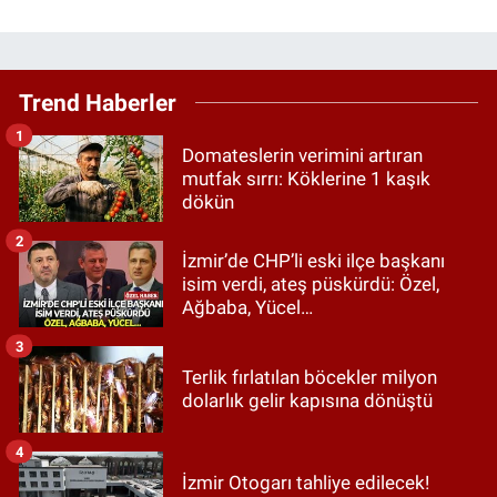
Trend Haberler
1
Domateslerin verimini artıran
mutfak sırrı: Köklerine 1 kaşık
dökün
2
İzmir’de CHP’li eski ilçe başkanı
isim verdi, ateş püskürdü: Özel,
Ağbaba, Yücel…
3
Terlik fırlatılan böcekler milyon
dolarlık gelir kapısına dönüştü
4
İzmir Otogarı tahliye edilecek!