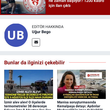
ne zaman başlıyor? 1200 kadro
için ilan çıktı
EDITÖR HAKKINDA
Uğur Bego
Bunlar da ilginizi çekebilir
İzmir alev alev! O ilçelerde
Manisa soruşturmasında
termometreler 38 dereceye
Kemalpaşa detayı: Aydınlar
fırlıyor: İşte 9 Ağustos ilçe ilçe
Madencilik’in imar değişikliği