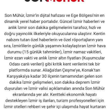
Son Mühür, İzmir’in dijital hafızası ve Ege Bölgesi'nin en
dinamik yerel haber portalıdır. Güncel İzmir haberleri ve
anlık İzmir son dakika gelişmelerini tarafsız, hızlı ve
doğru yayıncılık ilkeleriyle okuyucularına ulaştırır. Kentin
nabzını tutan özel haberlerin ve özel röportajların yanı
sıra, İzmirlilerin günlük yaşamını kolaylaştıran İzmir hava
durumu (15 günlük tahminler), İzmir namaz vakitleri,
İzmir ezan vakti ve anlık İzmir altın fiyatları (Kuyumcular
Odası canlı verileri) gibi kritik kent verilerini tek bir
platformda sunar. Aliağa'dan Çeşme'ye, Konak'tan
Karşıyaka'ya kadar 30 ilçenin tamamından gelen son
dakika İzmir gelişmeleri, son dakika deprem İzmir
duyuruları ve İzmir valisi açıklamaları anında Son Mühür
ekranlarında yer alır. Kentteki ekonomik hayatı
destekleyen İzmir iş ilanları, turizm profesyonelleri için
İzmir otelleri rehberi ve şehir içi ulaşımda hayat kurtaran