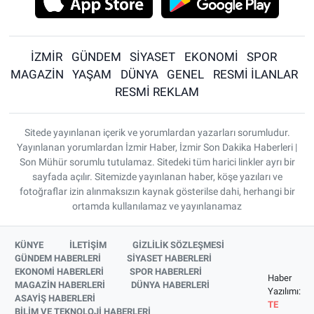
İZMİR
GÜNDEM
SİYASET
EKONOMİ
SPOR
MAGAZİN
YAŞAM
DÜNYA
GENEL
RESMİ İLANLAR
RESMİ REKLAM
Sitede yayınlanan içerik ve yorumlardan yazarları sorumludur.
Yayınlanan yorumlardan İzmir Haber, İzmir Son Dakika Haberleri |
Son Mühür sorumlu tutulamaz. Sitedeki tüm harici linkler ayrı bir
sayfada açılır. Sitemizde yayınlanan haber, köşe yazıları ve
fotoğraflar izin alınmaksızın kaynak gösterilse dahi, herhangi bir
ortamda kullanılamaz ve yayınlanamaz
KÜNYE
İLETİŞİM
GİZLİLİK SÖZLEŞMESİ
GÜNDEM HABERLERİ
SİYASET HABERLERİ
EKONOMİ HABERLERİ
SPOR HABERLERİ
Haber
MAGAZİN HABERLERİ
DÜNYA HABERLERİ
Yazılımı:
ASAYİŞ HABERLERİ
TE
BİLİM VE TEKNOLOJİ HABERLERİ