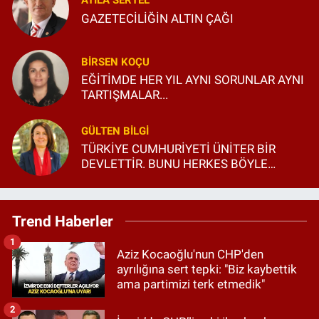
ATILA SERTEL
GAZETECİLİĞİN ALTIN ÇAĞI
BIRSEN KOÇU
EĞİTİMDE HER YIL AYNI SORUNLAR AYNI
TARTIŞMALAR...
GÜLTEN BILGI
TÜRKİYE CUMHURİYETİ ÜNİTER BİR
DEVLETTİR. BUNU HERKES BÖYLE
BİLSİN VE ÖĞRENSİN!
Trend Haberler
1
Aziz Kocaoğlu'nun CHP'den
ayrılığına sert tepki: "Biz kaybettik
ama partimizi terk etmedik"
2