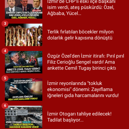
İzmir’de CHP’li eski ilçe başkanı
isim verdi, ateş püskürdü: Özel,
Ağbaba, Yücel…
3
Terlik fırlatılan böcekler milyon
dolarlık gelir kapısına dönüştü
4
Özgür Özel'den İzmir itirafı: Pırıl pırıl
Filiz Cerioğlu Sengel vardı! Ama
ankette Cemil Tugay birinci çıktı
5
İzmir reyonlarında "tokluk
ekonomisi" dönemi: Zayıflama
iğneleri gıda harcamalarını vurdu!
6
İzmir Otogarı tahliye edilecek!
Tadilat başlıyor...