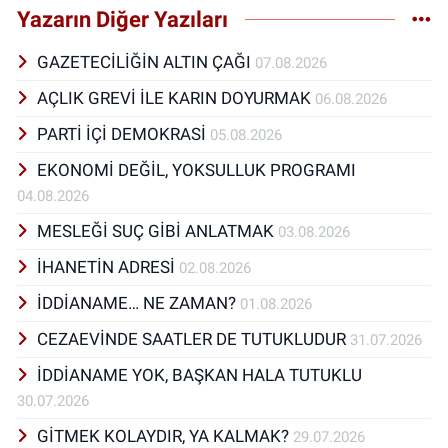
Yazarın Diğer Yazıları
GAZETECİLİĞİN ALTIN ÇAĞI
07.08.2026
AÇLIK GREVİ İLE KARIN DOYURMAK
06.08.2026
PARTİ İÇİ DEMOKRASİ
05.08.2026
EKONOMİ DEĞİL, YOKSULLUK PROGRAMI
04.08.2026
MESLEĞİ SUÇ GİBİ ANLATMAK
03.08.2026
İHANETİN ADRESİ
02.08.2026
İDDİANAME… NE ZAMAN?
01.08.2026
CEZAEVİNDE SAATLER DE TUTUKLUDUR
31.07.2026
İDDİANAME YOK, BAŞKAN HALA TUTUKLU
30.07.2026
GİTMEK KOLAYDIR, YA KALMAK?
29.07.2026