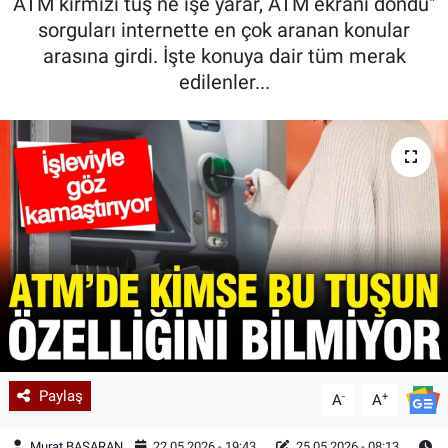
ATM kırmızı tuş ne işe yarar, ATM ekranı dondu"
sorguları internette en çok aranan konular
arasına girdi. İşte konuya dair tüm merak
edilenler...
Paylaş
-
+
A
A
Murat BAŞARAN
22.05.2026 - 19:43
25.05.2026 - 08:13