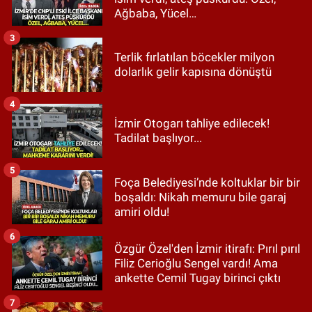
Ağbaba, Yücel…
3
Terlik fırlatılan böcekler milyon
dolarlık gelir kapısına dönüştü
4
İzmir Otogarı tahliye edilecek!
Tadilat başlıyor...
5
Foça Belediyesi’nde koltuklar bir bir
boşaldı: Nikah memuru bile garaj
amiri oldu!
6
Özgür Özel'den İzmir itirafı: Pırıl pırıl
Filiz Cerioğlu Sengel vardı! Ama
ankette Cemil Tugay birinci çıktı
7