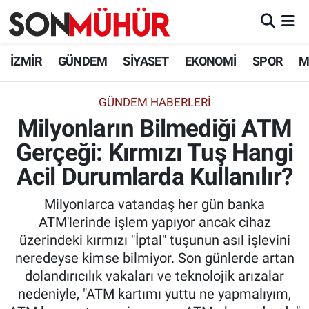
İzmir Nöbetçi Eczaneler
İZMİR
GÜNDEM
SİYASET
EKONOMİ
SPOR
M
İzmir Hava Durumu
GÜNDEM HABERLERI
Milyonların Bilmediği ATM
İzmir Namaz Vakitleri
Gerçeği: Kırmızı Tuş Hangi
İzmir Trafik Yoğunluk Haritası
Acil Durumlarda Kullanılır?
Süper Lig Puan Durumu ve Fikstür
Milyonlarca vatandaş her gün banka
ATM'lerinde işlem yapıyor ancak cihaz
Tüm Manşetler
üzerindeki kırmızı "İptal" tuşunun asıl işlevini
neredeyse kimse bilmiyor. Son günlerde artan
Son Dakika Haberleri
dolandırıcılık vakaları ve teknolojik arızalar
nedeniyle, "ATM kartımı yuttu ne yapmalıyım,
Haber Arşivi