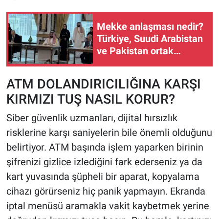
Mekke anlaşması nedir?
Türkiye, Suudi Arabistan
ve Pakistan ortak
savunma anlaşması
maddeleri
ATM DOLANDIRICILIĞINA KARŞI
KIRMIZI TUŞ NASIL KORUR?
Siber güvenlik uzmanları, dijital hırsızlık
risklerine karşı saniyelerin bile önemli olduğunu
belirtiyor. ATM başında işlem yaparken birinin
şifrenizi gizlice izlediğini fark ederseniz ya da
kart yuvasında şüpheli bir aparat, kopyalama
cihazı görürseniz hiç panik yapmayın. Ekranda
iptal menüsü aramakla vakit kaybetmek yerine