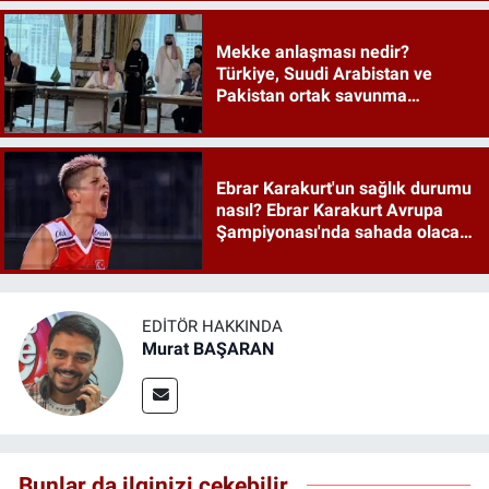
Mekke anlaşması nedir?
Türkiye, Suudi Arabistan ve
Pakistan ortak savunma
anlaşması maddeleri
Ebrar Karakurt'un sağlık durumu
nasıl? Ebrar Karakurt Avrupa
Şampiyonası'nda sahada olacak
mı?
EDITÖR HAKKINDA
Murat BAŞARAN
Bunlar da ilginizi çekebilir