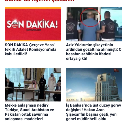
SON DAKİKA 'Çerçeve Yasa'
Aziz Yıldırım'ın şikayetinin
teklifi Adalet Komisyonu'nda
ardından gözaltına alınmıştı: O
kabul edildi!
hesabın sahibinin ifadesi
ortaya çıktı!
Mekke anlaşması nedir?
İş Bankası'nda üst düzey görev
Türkiye, Suudi Arabistan ve
değişimi! Hakan Aran
Pakistan ortak savunma
Şişecam'ın başına geçti, yeni
anlaşması maddeleri
genel müdür belli oldu