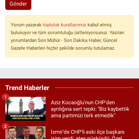
Gönder
Yorum yazarak
topluluk kurallarımızı
kabul etmiş
bulunuyor ve tüm sorumluluğu üstleniyorsunuz. Yazılan
yorumlardan Son Mühür - Son Dakika Haber, Güncel
Gazete Haberleri hiçbir şekilde sorumlu tutulamaz.
Trend Haberler
1
Aziz Kocaoğlu'nun CHP'den
ayrılığına sert tepki: "Biz kaybettik
ama partimizi terk etmedik"
2
İzmir’de CHP’li eski ilçe başkanı
isim verdi, ateş püskürdü: Özel,