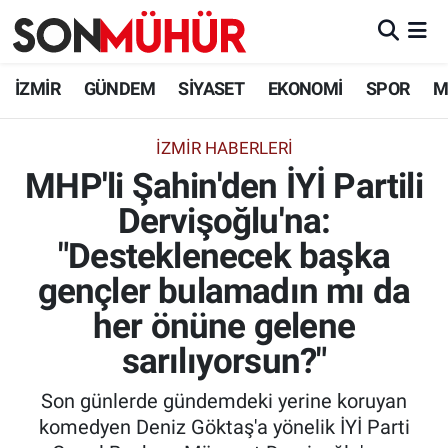
İzmir Nöbetçi Eczaneler
İZMİR
GÜNDEM
SİYASET
EKONOMİ
SPOR
M
İzmir Hava Durumu
İZMIR HABERLERI
MHP'li Şahin'den İYİ Partili
İzmir Namaz Vakitleri
Dervişoğlu'na:
İzmir Trafik Yoğunluk Haritası
"Desteklenecek başka
Süper Lig Puan Durumu ve Fikstür
gençler bulamadın mı da
her önüne gelene
Tüm Manşetler
sarılıyorsun?"
Son Dakika Haberleri
Son günlerde gündemdeki yerine koruyan
komedyen Deniz Göktaş'a yönelik İYİ Parti
Haber Arşivi