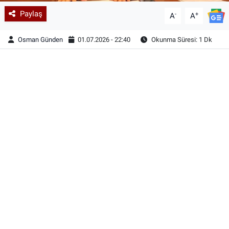
Paylaş
-
+
A
A
Osman Günden
01.07.2026 - 22:40
Okunma Süresi: 1 Dk