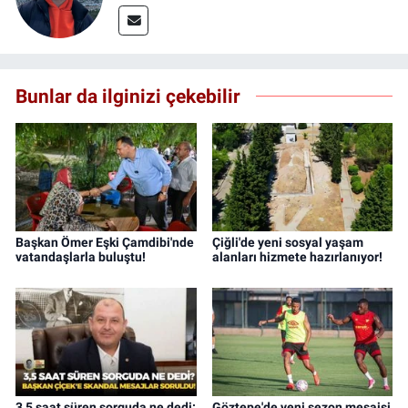
Bunlar da ilginizi çekebilir
Başkan Ömer Eşki Çamdibi'nde
Çiğli'de yeni sosyal yaşam
vatandaşlarla buluştu!
alanları hizmete hazırlanıyor!
3,5 saat süren sorguda ne dedi:
Göztepe'de yeni sezon mesaisi