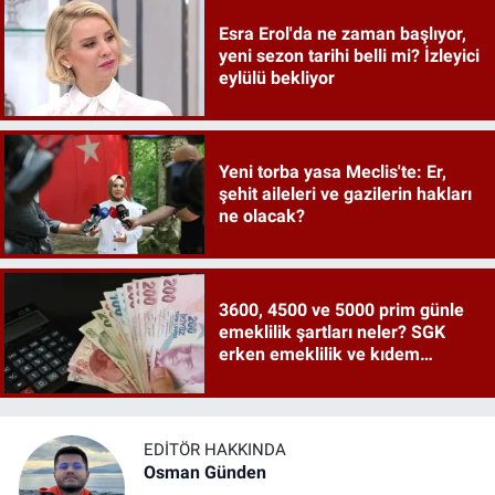
Esra Erol'da ne zaman başlıyor,
yeni sezon tarihi belli mi? İzleyici
eylülü bekliyor
Yeni torba yasa Meclis'te: Er,
şehit aileleri ve gazilerin hakları
ne olacak?
3600, 4500 ve 5000 prim günle
emeklilik şartları neler? SGK
erken emeklilik ve kıdem
tazminatı ayrıntıları
EDITÖR HAKKINDA
Osman Günden