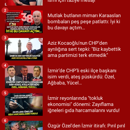
ismi için taziye mesajı
2
Mutlak butlanın mimarı Karaaslan
bombaları peş peşe patlattı: İyi ki
bu davayı açtım…
3
Aziz Kocaoğlu'nun CHP'den
ayrılığına sert tepki: "Biz kaybettik
ama partimizi terk etmedik"
4
İzmir’de CHP’li eski ilçe başkanı
isim verdi, ateş püskürdü: Özel,
Ağbaba, Yücel…
5
İzmir reyonlarında "tokluk
ekonomisi" dönemi: Zayıflama
iğneleri gıda harcamalarını vurdu!
6
Özgür Özel'den İzmir itirafı: Pırıl pırıl