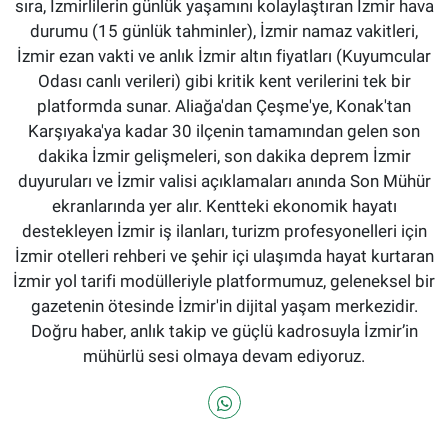
sıra, İzmirlilerin günlük yaşamını kolaylaştıran İzmir hava
durumu (15 günlük tahminler), İzmir namaz vakitleri,
İzmir ezan vakti ve anlık İzmir altın fiyatları (Kuyumcular
Odası canlı verileri) gibi kritik kent verilerini tek bir
platformda sunar. Aliağa'dan Çeşme'ye, Konak'tan
Karşıyaka'ya kadar 30 ilçenin tamamından gelen son
dakika İzmir gelişmeleri, son dakika deprem İzmir
duyuruları ve İzmir valisi açıklamaları anında Son Mühür
ekranlarında yer alır. Kentteki ekonomik hayatı
destekleyen İzmir iş ilanları, turizm profesyonelleri için
İzmir otelleri rehberi ve şehir içi ulaşımda hayat kurtaran
İzmir yol tarifi modülleriyle platformumuz, geleneksel bir
gazetenin ötesinde İzmir'in dijital yaşam merkezidir.
Doğru haber, anlık takip ve güçlü kadrosuyla İzmir’in
mühürlü sesi olmaya devam ediyoruz.