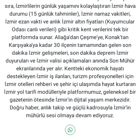
sıra, İzmirlilerin günlük yaşamını kolaylaştıran İzmir hava
durumu (15 günlük tahminler), İzmir namaz vakitleri,
İzmir ezan vakti ve anlık İzmir altın fiyatları (Kuyumcular
Odası canlı verileri) gibi kritik kent verilerini tek bir
platformda sunar. Aliağa'dan Çeşme'ye, Konak'tan
Karşıyaka'ya kadar 30 ilçenin tamamından gelen son
dakika İzmir gelişmeleri, son dakika deprem İzmir
duyuruları ve İzmir valisi açıklamaları anında Son Mühür
ekranlarında yer alır. Kentteki ekonomik hayatı
destekleyen İzmir iş ilanları, turizm profesyonelleri için
İzmir otelleri rehberi ve şehir içi ulaşımda hayat kurtaran
İzmir yol tarifi modülleriyle platformumuz, geleneksel bir
gazetenin ötesinde İzmir'in dijital yaşam merkezidir.
Doğru haber, anlık takip ve güçlü kadrosuyla İzmir’in
mühürlü sesi olmaya devam ediyoruz.