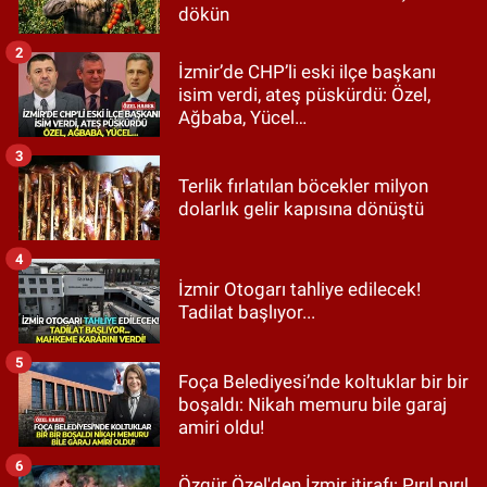
dökün
2
İzmir’de CHP’li eski ilçe başkanı
isim verdi, ateş püskürdü: Özel,
Ağbaba, Yücel…
3
Terlik fırlatılan böcekler milyon
dolarlık gelir kapısına dönüştü
4
İzmir Otogarı tahliye edilecek!
Tadilat başlıyor...
5
Foça Belediyesi’nde koltuklar bir bir
boşaldı: Nikah memuru bile garaj
amiri oldu!
6
Özgür Özel'den İzmir itirafı: Pırıl pırıl