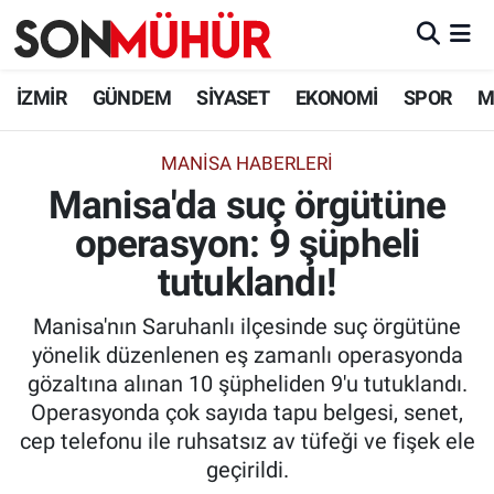
İzmir Nöbetçi Eczaneler
İZMİR
GÜNDEM
SİYASET
EKONOMİ
SPOR
M
İzmir Hava Durumu
MANİSA HABERLERİ
Manisa'da suç örgütüne
İzmir Namaz Vakitleri
operasyon: 9 şüpheli
İzmir Trafik Yoğunluk Haritası
tutuklandı!
Süper Lig Puan Durumu ve Fikstür
Manisa'nın Saruhanlı ilçesinde suç örgütüne
yönelik düzenlenen eş zamanlı operasyonda
Tüm Manşetler
gözaltına alınan 10 şüpheliden 9'u tutuklandı.
Operasyonda çok sayıda tapu belgesi, senet,
Son Dakika Haberleri
cep telefonu ile ruhsatsız av tüfeği ve fişek ele
geçirildi.
Haber Arşivi