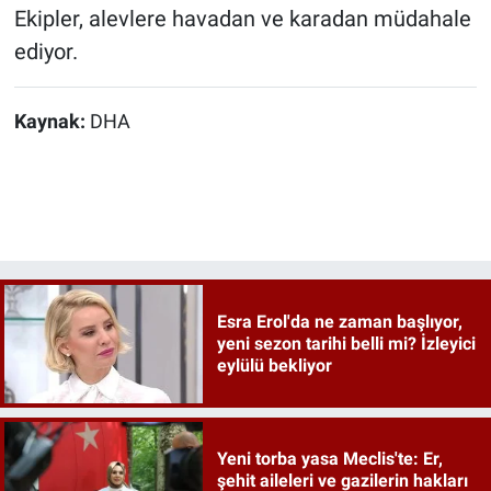
Ekipler, alevlere havadan ve karadan müdahale
ediyor.
Kaynak:
DHA
Esra Erol'da ne zaman başlıyor,
yeni sezon tarihi belli mi? İzleyici
eylülü bekliyor
Yeni torba yasa Meclis'te: Er,
şehit aileleri ve gazilerin hakları