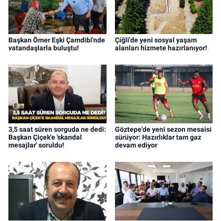
Başkan Ömer Eşki Çamdibi'nde
Çiğli'de yeni sosyal yaşam
vatandaşlarla buluştu!
alanları hizmete hazırlanıyor!
3,5 saat süren sorguda ne dedi:
Göztepe'de yeni sezon mesaisi
Başkan Çiçek'e 'skandal
sürüyor: Hazırlıklar tam gaz
mesajlar' soruldu!
devam ediyor