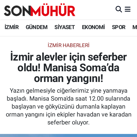
İzmir Nöbetçi Eczaneler
İZMİR
GÜNDEM
SİYASET
EKONOMİ
SPOR
M
İzmir Hava Durumu
İZMIR HABERLERI
İzmir alevler için seferber
İzmir Namaz Vakitleri
oldu! Manisa Soma’da
İzmir Trafik Yoğunluk Haritası
orman yangını!
Süper Lig Puan Durumu ve Fikstür
Yazın gelmesiyle ciğerlerimiz yine yanmaya
başladı. Manisa Soma'da saat 12.00 sularında
Tüm Manşetler
başlayan ve gökyüzünü dumanla kaplayan
orman yangını için ekipler havadan ve karadan
Son Dakika Haberleri
seferber oluyor.
Haber Arşivi