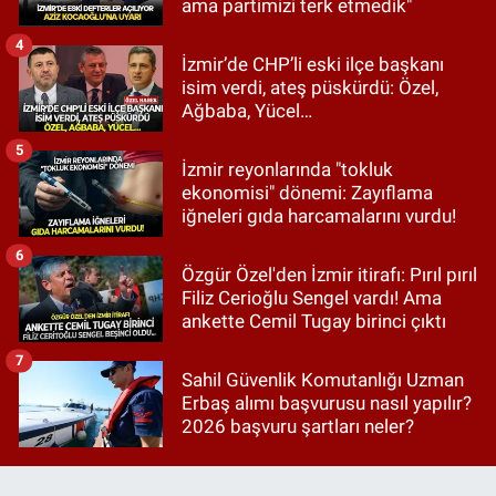
ama partimizi terk etmedik"
4
İzmir’de CHP’li eski ilçe başkanı
isim verdi, ateş püskürdü: Özel,
Ağbaba, Yücel…
5
İzmir reyonlarında "tokluk
ekonomisi" dönemi: Zayıflama
iğneleri gıda harcamalarını vurdu!
6
Özgür Özel'den İzmir itirafı: Pırıl pırıl
Filiz Cerioğlu Sengel vardı! Ama
ankette Cemil Tugay birinci çıktı
7
Sahil Güvenlik Komutanlığı Uzman
Erbaş alımı başvurusu nasıl yapılır?
2026 başvuru şartları neler?