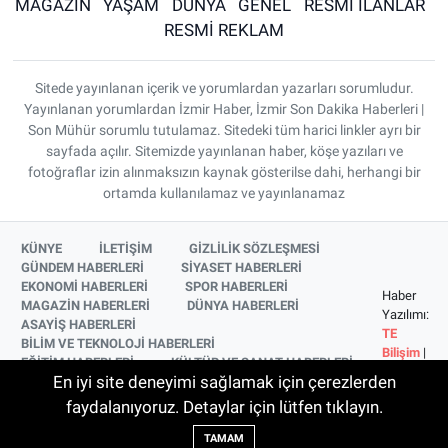
MAGAZİN
YAŞAM
DÜNYA
GENEL
RESMİ İLANLAR
RESMİ REKLAM
Sitede yayınlanan içerik ve yorumlardan yazarları sorumludur.
Yayınlanan yorumlardan İzmir Haber, İzmir Son Dakika Haberleri |
Son Mühür sorumlu tutulamaz. Sitedeki tüm harici linkler ayrı bir
sayfada açılır. Sitemizde yayınlanan haber, köşe yazıları ve
fotoğraflar izin alınmaksızın kaynak gösterilse dahi, herhangi bir
ortamda kullanılamaz ve yayınlanamaz
KÜNYE
İLETİŞİM
GİZLİLİK SÖZLEŞMESİ
GÜNDEM HABERLERİ
SİYASET HABERLERİ
EKONOMİ HABERLERİ
SPOR HABERLERİ
Haber
MAGAZİN HABERLERİ
DÜNYA HABERLERİ
Yazılımı:
ASAYİŞ HABERLERİ
TE
BİLİM VE TEKNOLOJİ HABERLERİ
Bilişim
|
EĞİTİM HABERLERİ
KÜLTÜR VE SANAT HABERLERİ
Copyright
En iyi site deneyimi sağlamak için çerezlerden
SAĞLIK HABERLERİ
YAŞAM HABERLERİ
© 2026
YEREL HABERLER
İZMİR HABERLERİ
faydalanıyoruz. Detaylar için lütfen tıklayın.
SİNEMA VE TELEVİZYON HABERLERİ
TAMAM