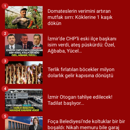
1
Domateslerin verimini artıran
mutfak sırrı: Köklerine 1 kaşık
dökün
2
İzmir’de CHP’li eski ilçe başkanı
isim verdi, ateş püskürdü: Özel,
Ağbaba, Yücel…
3
Terlik fırlatılan böcekler milyon
dolarlık gelir kapısına dönüştü
4
İzmir Otogarı tahliye edilecek!
Tadilat başlıyor...
5
Foça Belediyesi’nde koltuklar bir bir
boşaldı: Nikah memuru bile garaj