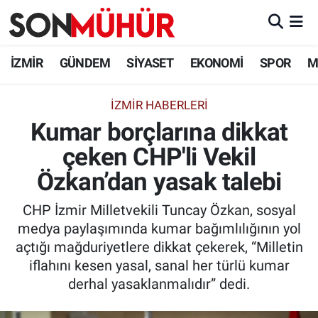
İzmir Nöbetçi Eczaneler
İZMİR
GÜNDEM
SİYASET
EKONOMİ
SPOR
M
İzmir Hava Durumu
İZMIR HABERLERI
Kumar borçlarına dikkat
İzmir Namaz Vakitleri
çeken CHP'li Vekil
İzmir Trafik Yoğunluk Haritası
Özkan’dan yasak talebi
Süper Lig Puan Durumu ve Fikstür
CHP İzmir Milletvekili Tuncay Özkan, sosyal
medya paylaşımında kumar bağımlılığının yol
Tüm Manşetler
açtığı mağduriyetlere dikkat çekerek, “Milletin
iflahını kesen yasal, sanal her türlü kumar
Son Dakika Haberleri
derhal yasaklanmalıdır” dedi.
Haber Arşivi