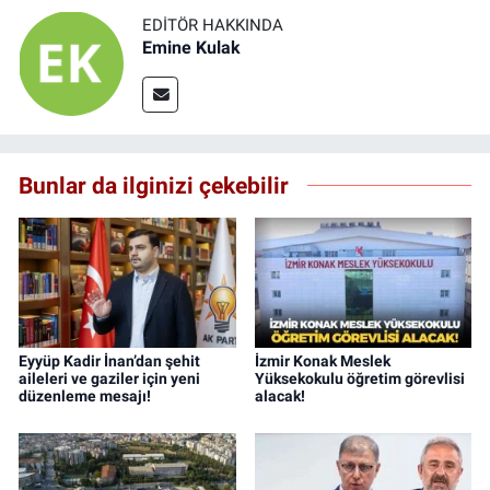
EDITÖR HAKKINDA
Emine Kulak
Bunlar da ilginizi çekebilir
Eyyüp Kadir İnan’dan şehit
İzmir Konak Meslek
aileleri ve gaziler için yeni
Yüksekokulu öğretim görevlisi
düzenleme mesajı!
alacak!