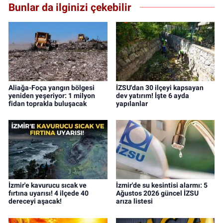
Bunlar da ilginizi çekebilir
Aliağa-Foça yangın bölgesi
İZSU'dan 30 ilçeyi kapsayan
yeniden yeşeriyor: 1 milyon
dev yatırım! İşte 6 ayda
fidan toprakla buluşacak
yapılanlar
İzmir'e kavurucu sıcak ve
İzmir'de su kesintisi alarmı: 5
fırtına uyarısı! 4 ilçede 40
Ağustos 2026 güncel İZSU
dereceyi aşacak!
arıza listesi