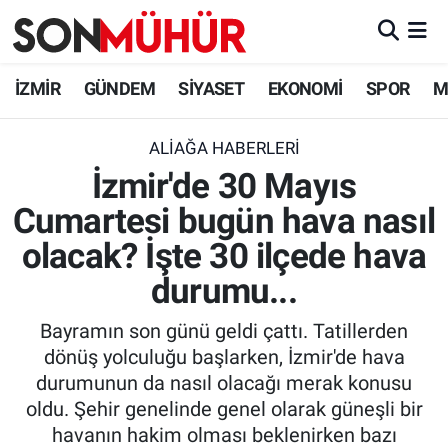
İzmir Nöbetçi Eczaneler
İZMİR
GÜNDEM
SİYASET
EKONOMİ
SPOR
M
İzmir Hava Durumu
ALIAĞA HABERLERI
İzmir'de 30 Mayıs
İzmir Namaz Vakitleri
Cumartesi bugün hava nasıl
İzmir Trafik Yoğunluk Haritası
olacak? İşte 30 ilçede hava
Süper Lig Puan Durumu ve Fikstür
durumu...
Bayramın son günü geldi çattı. Tatillerden
Tüm Manşetler
dönüş yolculuğu başlarken, İzmir'de hava
durumunun da nasıl olacağı merak konusu
Son Dakika Haberleri
oldu. Şehir genelinde genel olarak güneşli bir
havanın hakim olması beklenirken bazı
Haber Arşivi