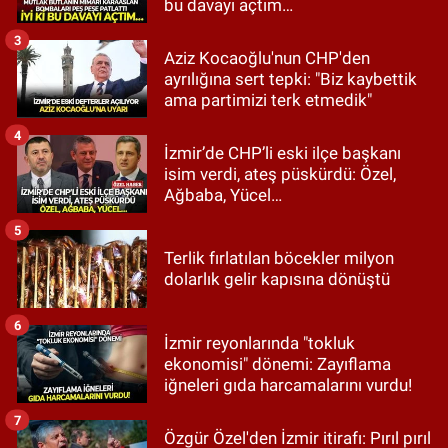
bu davayı açtım…
3
Aziz Kocaoğlu'nun CHP'den
ayrılığına sert tepki: "Biz kaybettik
ama partimizi terk etmedik"
4
İzmir’de CHP’li eski ilçe başkanı
isim verdi, ateş püskürdü: Özel,
Ağbaba, Yücel…
5
Terlik fırlatılan böcekler milyon
dolarlık gelir kapısına dönüştü
6
İzmir reyonlarında "tokluk
ekonomisi" dönemi: Zayıflama
iğneleri gıda harcamalarını vurdu!
7
Özgür Özel'den İzmir itirafı: Pırıl pırıl