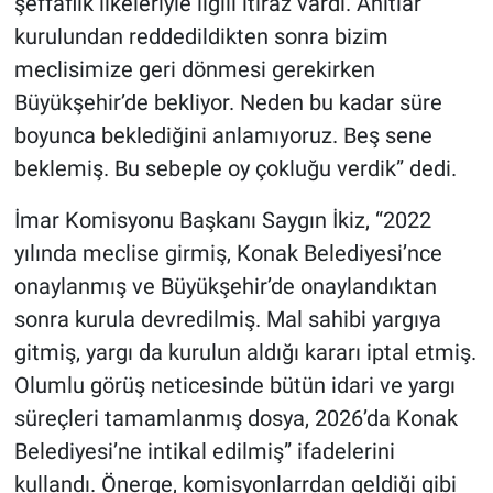
şeffaflık ilkeleriyle ilgili itiraz vardı. Anıtlar
kurulundan reddedildikten sonra bizim
meclisimize geri dönmesi gerekirken
Büyükşehir’de bekliyor. Neden bu kadar süre
boyunca beklediğini anlamıyoruz. Beş sene
beklemiş. Bu sebeple oy çokluğu verdik” dedi.
İmar Komisyonu Başkanı Saygın İkiz, “2022
yılında meclise girmiş, Konak Belediyesi’nce
onaylanmış ve Büyükşehir’de onaylandıktan
sonra kurula devredilmiş. Mal sahibi yargıya
gitmiş, yargı da kurulun aldığı kararı iptal etmiş.
Olumlu görüş neticesinde bütün idari ve yargı
süreçleri tamamlanmış dosya, 2026’da Konak
Belediyesi’ne intikal edilmiş” ifadelerini
kullandı. Önerge, komisyonlarrdan geldiği gibi