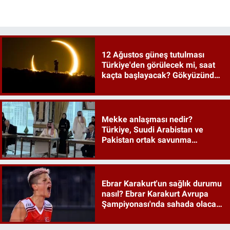
12 Ağustos güneş tutulması
Türkiye'den görülecek mi, saat
kaçta başlayacak? Gökyüzünde
tarihi an
Mekke anlaşması nedir?
Türkiye, Suudi Arabistan ve
Pakistan ortak savunma
anlaşması maddeleri
Ebrar Karakurt'un sağlık durumu
nasıl? Ebrar Karakurt Avrupa
Şampiyonası'nda sahada olacak
mı?