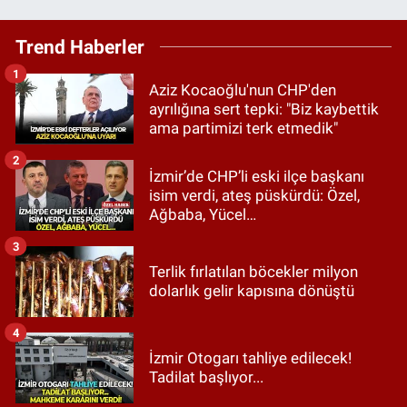
Trend Haberler
1
Aziz Kocaoğlu'nun CHP'den
ayrılığına sert tepki: "Biz kaybettik
ama partimizi terk etmedik"
2
İzmir’de CHP’li eski ilçe başkanı
isim verdi, ateş püskürdü: Özel,
Ağbaba, Yücel…
3
Terlik fırlatılan böcekler milyon
dolarlık gelir kapısına dönüştü
4
İzmir Otogarı tahliye edilecek!
Tadilat başlıyor...