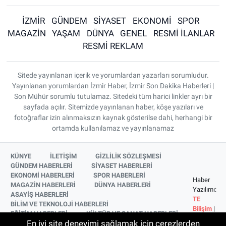
İZMİR
GÜNDEM
SİYASET
EKONOMİ
SPOR
MAGAZİN
YAŞAM
DÜNYA
GENEL
RESMİ İLANLAR
RESMİ REKLAM
Sitede yayınlanan içerik ve yorumlardan yazarları sorumludur.
Yayınlanan yorumlardan İzmir Haber, İzmir Son Dakika Haberleri |
Son Mühür sorumlu tutulamaz. Sitedeki tüm harici linkler ayrı bir
sayfada açılır. Sitemizde yayınlanan haber, köşe yazıları ve
fotoğraflar izin alınmaksızın kaynak gösterilse dahi, herhangi bir
ortamda kullanılamaz ve yayınlanamaz
KÜNYE
İLETİŞİM
GİZLİLİK SÖZLEŞMESİ
GÜNDEM HABERLERİ
SİYASET HABERLERİ
EKONOMİ HABERLERİ
SPOR HABERLERİ
Haber
MAGAZİN HABERLERİ
DÜNYA HABERLERİ
Yazılımı:
ASAYİŞ HABERLERİ
TE
BİLİM VE TEKNOLOJİ HABERLERİ
Bilişim
|
EĞİTİM HABERLERİ
KÜLTÜR VE SANAT HABERLERİ
Copyright
En iyi site deneyimi sağlamak için çerezlerden
SAĞLIK HABERLERİ
YAŞAM HABERLERİ