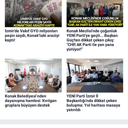
İzmir’de Vakıf GYO milyonları
Konak Meclisi'nde çoğunluk
peşin saydı, Konak’taki araziyi
YENİ Parti'ye geçti... Başkan
kaptı!
Güç'ten dikkat çeken çıkış:
"CHP, AK Parti ile yan yana
yürüyor!"
Konak Belediyesi’nden
YENİ Parti İzmir İl
dayanışma hamlesi: Kırılgan
Başkanlığı'nda dikkat çeken
gruplara büyüyen destek
buluşma: Yol haritası masaya
yatırıldı