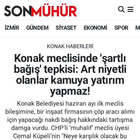
İzmir Nöbetçi Eczaneler
İZMİR
GÜNDEM
SİYASET
EKONOMİ
SPOR
M
İzmir Hava Durumu
KONAK HABERLERI
Konak meclisinde 'şartlı
İzmir Namaz Vakitleri
bağış' tepkisi: Art niyetli
İzmir Trafik Yoğunluk Haritası
olanlar kamuya yatırım
Süper Lig Puan Durumu ve Fikstür
yapmaz!
Konak Belediyesi haziran ayı ilk meclis
Tüm Manşetler
bileşimine, bir inşaat firmasının çöp aracı alımı
için yapacağı nakdi bağış hakkındaki tartışma
Son Dakika Haberleri
damga vurdu. CHP’li ‘muhalif’ meclis üyesi
Cemal Küpeli’nin "Neye karşılık olacak bu
Haber Arşivi