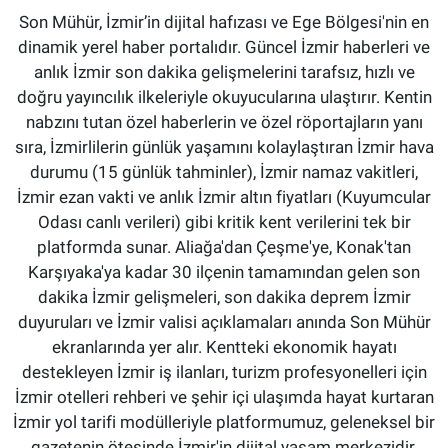
Son Mühür, İzmir’in dijital hafızası ve Ege Bölgesi'nin en
dinamik yerel haber portalıdır. Güncel İzmir haberleri ve
anlık İzmir son dakika gelişmelerini tarafsız, hızlı ve
doğru yayıncılık ilkeleriyle okuyucularına ulaştırır. Kentin
nabzını tutan özel haberlerin ve özel röportajların yanı
sıra, İzmirlilerin günlük yaşamını kolaylaştıran İzmir hava
durumu (15 günlük tahminler), İzmir namaz vakitleri,
İzmir ezan vakti ve anlık İzmir altın fiyatları (Kuyumcular
Odası canlı verileri) gibi kritik kent verilerini tek bir
platformda sunar. Aliağa'dan Çeşme'ye, Konak'tan
Karşıyaka'ya kadar 30 ilçenin tamamından gelen son
dakika İzmir gelişmeleri, son dakika deprem İzmir
duyuruları ve İzmir valisi açıklamaları anında Son Mühür
ekranlarında yer alır. Kentteki ekonomik hayatı
destekleyen İzmir iş ilanları, turizm profesyonelleri için
İzmir otelleri rehberi ve şehir içi ulaşımda hayat kurtaran
İzmir yol tarifi modülleriyle platformumuz, geleneksel bir
gazetenin ötesinde İzmir'in dijital yaşam merkezidir.