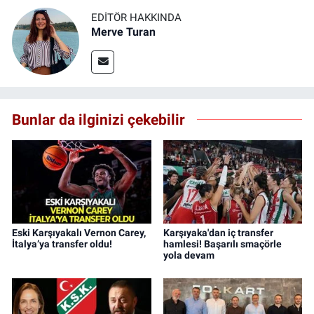
EDITÖR HAKKINDA
Merve Turan
Bunlar da ilginizi çekebilir
Eski Karşıyakalı Vernon Carey,
Karşıyaka'dan iç transfer
İtalya’ya transfer oldu!
hamlesi! Başarılı smaçörle
yola devam