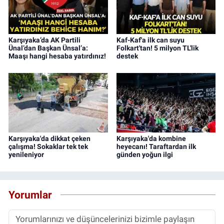
Karşıyaka’da AK Partili
Kaf-Kaf'a ilk can suyu
Ünal’dan Başkan Ünsal’a:
Folkart'tan! 5 milyon TL'lik
Maaşı hangi hesaba yatırdınız!
destek
Karşıyaka'da dikkat çeken
Karşıyaka'da kombine
çalışma! Sokaklar tek tek
heyecanı! Taraftardan ilk
yenileniyor
günden yoğun ilgi
Yorumlar