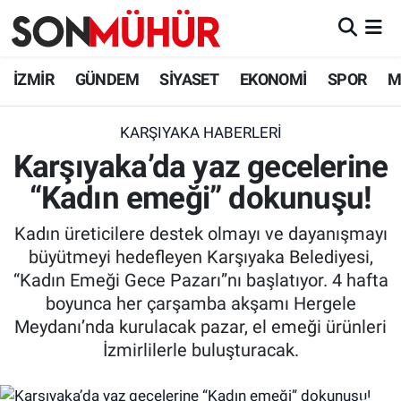
İzmir Nöbetçi Eczaneler
İZMİR
GÜNDEM
SİYASET
EKONOMİ
SPOR
M
İzmir Hava Durumu
KARŞIYAKA HABERLERI
Karşıyaka’da yaz gecelerine
İzmir Namaz Vakitleri
“Kadın emeği” dokunuşu!
İzmir Trafik Yoğunluk Haritası
Kadın üreticilere destek olmayı ve dayanışmayı
Süper Lig Puan Durumu ve Fikstür
büyütmeyi hedefleyen Karşıyaka Belediyesi,
“Kadın Emeği Gece Pazarı”nı başlatıyor. 4 hafta
Tüm Manşetler
boyunca her çarşamba akşamı Hergele
Meydanı’nda kurulacak pazar, el emeği ürünleri
Son Dakika Haberleri
İzmirlilerle buluşturacak.
Haber Arşivi