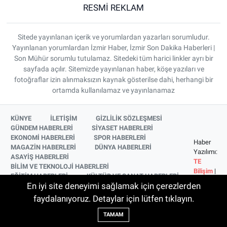
RESMİ REKLAM
Sitede yayınlanan içerik ve yorumlardan yazarları sorumludur.
Yayınlanan yorumlardan İzmir Haber, İzmir Son Dakika Haberleri |
Son Mühür sorumlu tutulamaz. Sitedeki tüm harici linkler ayrı bir
sayfada açılır. Sitemizde yayınlanan haber, köşe yazıları ve
fotoğraflar izin alınmaksızın kaynak gösterilse dahi, herhangi bir
ortamda kullanılamaz ve yayınlanamaz
KÜNYE
İLETİŞİM
GİZLİLİK SÖZLEŞMESİ
GÜNDEM HABERLERİ
SİYASET HABERLERİ
EKONOMİ HABERLERİ
SPOR HABERLERİ
Haber
MAGAZİN HABERLERİ
DÜNYA HABERLERİ
Yazılımı:
ASAYİŞ HABERLERİ
TE
BİLİM VE TEKNOLOJİ HABERLERİ
Bilişim
|
EĞİTİM HABERLERİ
KÜLTÜR VE SANAT HABERLERİ
Copyright
En iyi site deneyimi sağlamak için çerezlerden
SAĞLIK HABERLERİ
YAŞAM HABERLERİ
© 2026
YEREL HABERLER
İZMİR HABERLERİ
faydalanıyoruz. Detaylar için lütfen tıklayın.
SİNEMA VE TELEVİZYON HABERLERİ
TAMAM