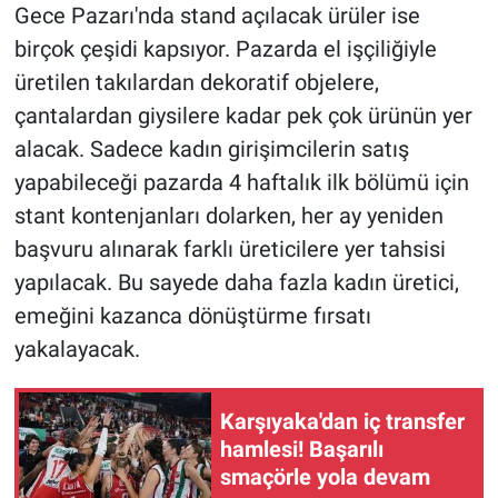
Gece Pazarı'nda stand açılacak ürüler ise
birçok çeşidi kapsıyor. Pazarda el işçiliğiyle
üretilen takılardan dekoratif objelere,
çantalardan giysilere kadar pek çok ürünün yer
alacak. Sadece kadın girişimcilerin satış
yapabileceği pazarda 4 haftalık ilk bölümü için
stant kontenjanları dolarken, her ay yeniden
başvuru alınarak farklı üreticilere yer tahsisi
yapılacak. Bu sayede daha fazla kadın üretici,
emeğini kazanca dönüştürme fırsatı
yakalayacak.
Karşıyaka'dan iç transfer
hamlesi! Başarılı
smaçörle yola devam