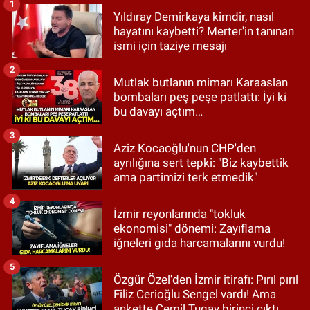
1
Yıldıray Demirkaya kimdir, nasıl
hayatını kaybetti? Merter'in tanınan
ismi için taziye mesajı
2
Mutlak butlanın mimarı Karaaslan
bombaları peş peşe patlattı: İyi ki
bu davayı açtım…
3
Aziz Kocaoğlu'nun CHP'den
ayrılığına sert tepki: "Biz kaybettik
ama partimizi terk etmedik"
4
İzmir reyonlarında "tokluk
ekonomisi" dönemi: Zayıflama
iğneleri gıda harcamalarını vurdu!
5
Özgür Özel'den İzmir itirafı: Pırıl pırıl
Filiz Cerioğlu Sengel vardı! Ama
ankette Cemil Tugay birinci çıktı