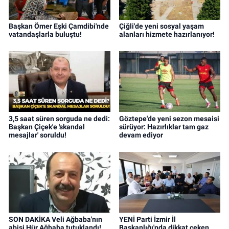
Başkan Ömer Eşki Çamdibi'nde
Çiğli'de yeni sosyal yaşam
vatandaşlarla buluştu!
alanları hizmete hazırlanıyor!
3,5 saat süren sorguda ne dedi:
Göztepe'de yeni sezon mesaisi
Başkan Çiçek'e 'skandal
sürüyor: Hazırlıklar tam gaz
mesajlar' soruldu!
devam ediyor
SON DAKİKA Veli Ağbaba'nın
YENİ Parti İzmir İl
abisi Hür Ağbaba tutuklandı!
Başkanlığı'nda dikkat çeken