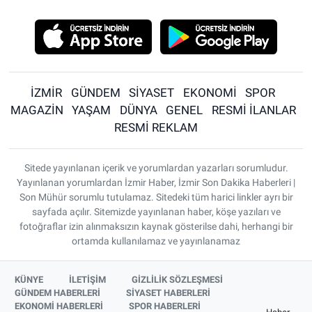
İZMİR
GÜNDEM
SİYASET
EKONOMİ
SPOR
MAGAZİN
YAŞAM
DÜNYA
GENEL
RESMİ İLANLAR
RESMİ REKLAM
Sitede yayınlanan içerik ve yorumlardan yazarları sorumludur.
Yayınlanan yorumlardan İzmir Haber, İzmir Son Dakika Haberleri |
Son Mühür sorumlu tutulamaz. Sitedeki tüm harici linkler ayrı bir
sayfada açılır. Sitemizde yayınlanan haber, köşe yazıları ve
fotoğraflar izin alınmaksızın kaynak gösterilse dahi, herhangi bir
ortamda kullanılamaz ve yayınlanamaz
KÜNYE
İLETİŞİM
GİZLİLİK SÖZLEŞMESİ
GÜNDEM HABERLERİ
SİYASET HABERLERİ
EKONOMİ HABERLERİ
SPOR HABERLERİ