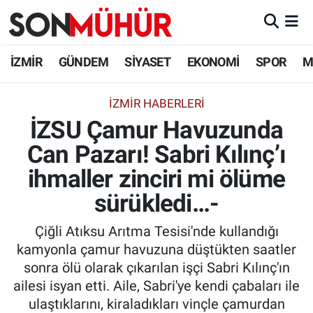
İzmir Nöbetçi Eczaneler
İZMİR
GÜNDEM
SİYASET
EKONOMİ
SPOR
M
İzmir Hava Durumu
İZMIR HABERLERI
İZSU Çamur Havuzunda
İzmir Namaz Vakitleri
Can Pazarı! Sabri Kılınç’ı
İzmir Trafik Yoğunluk Haritası
ihmaller zinciri mi ölüme
Süper Lig Puan Durumu ve Fikstür
sürükledi…-
Çiğli Atıksu Arıtma Tesisi'nde kullandığı
Tüm Manşetler
kamyonla çamur havuzuna düştükten saatler
sonra ölü olarak çıkarılan işçi Sabri Kılınç'ın
Son Dakika Haberleri
ailesi isyan etti. Aile, Sabri'ye kendi çabaları ile
ulaştıklarını, kiraladıkları vinçle çamurdan
Haber Arşivi