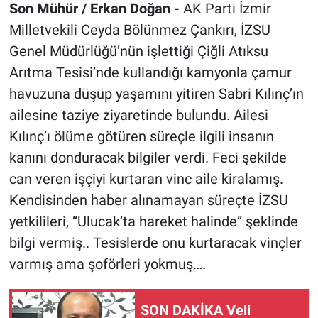
Son Mühür / Erkan Doğan -
AK Parti İzmir
Milletvekili Ceyda Bölünmez Çankırı, İZSU
Genel Müdürlüğü’nün işlettiği Çiğli Atıksu
Arıtma Tesisi’nde kullandığı kamyonla çamur
havuzuna düşüp yaşamını yitiren Sabri Kılınç’ın
ailesine taziye ziyaretinde bulundu. Ailesi
Kılınç’ı ölüme götüren süreçle ilgili insanın
kanını donduracak bilgiler verdi. Feci şekilde
can veren işçiyi kurtaran vinc aile kiralamış.
Kendisinden haber alınamayan süreçte İZSU
yetkilileri, “Ulucak’ta hareket halinde” şeklinde
bilgi vermiş.. Tesislerde onu kurtaracak vinçler
varmış ama şoförleri yokmuş….
SON DAKİKA Veli