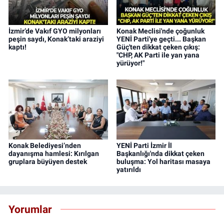
İzmir’de Vakıf GYO milyonları
Konak Meclisi'nde çoğunluk
peşin saydı, Konak’taki araziyi
YENİ Parti'ye geçti... Başkan
kaptı!
Güç'ten dikkat çeken çıkış:
"CHP, AK Parti ile yan yana
yürüyor!"
Konak Belediyesi’nden
YENİ Parti İzmir İl
dayanışma hamlesi: Kırılgan
Başkanlığı'nda dikkat çeken
gruplara büyüyen destek
buluşma: Yol haritası masaya
yatırıldı
Yorumlar