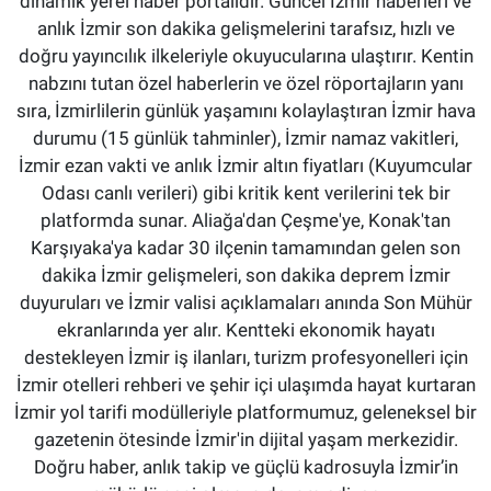
dinamik yerel haber portalıdır. Güncel İzmir haberleri ve
anlık İzmir son dakika gelişmelerini tarafsız, hızlı ve
doğru yayıncılık ilkeleriyle okuyucularına ulaştırır. Kentin
nabzını tutan özel haberlerin ve özel röportajların yanı
sıra, İzmirlilerin günlük yaşamını kolaylaştıran İzmir hava
durumu (15 günlük tahminler), İzmir namaz vakitleri,
İzmir ezan vakti ve anlık İzmir altın fiyatları (Kuyumcular
Odası canlı verileri) gibi kritik kent verilerini tek bir
platformda sunar. Aliağa'dan Çeşme'ye, Konak'tan
Karşıyaka'ya kadar 30 ilçenin tamamından gelen son
dakika İzmir gelişmeleri, son dakika deprem İzmir
duyuruları ve İzmir valisi açıklamaları anında Son Mühür
ekranlarında yer alır. Kentteki ekonomik hayatı
destekleyen İzmir iş ilanları, turizm profesyonelleri için
İzmir otelleri rehberi ve şehir içi ulaşımda hayat kurtaran
İzmir yol tarifi modülleriyle platformumuz, geleneksel bir
gazetenin ötesinde İzmir'in dijital yaşam merkezidir.
Doğru haber, anlık takip ve güçlü kadrosuyla İzmir’in