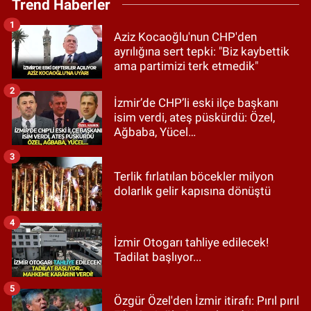
Trend Haberler
1
Aziz Kocaoğlu'nun CHP'den
ayrılığına sert tepki: "Biz kaybettik
ama partimizi terk etmedik"
2
İzmir’de CHP’li eski ilçe başkanı
isim verdi, ateş püskürdü: Özel,
Ağbaba, Yücel…
3
Terlik fırlatılan böcekler milyon
dolarlık gelir kapısına dönüştü
4
İzmir Otogarı tahliye edilecek!
Tadilat başlıyor...
5
Özgür Özel'den İzmir itirafı: Pırıl pırıl