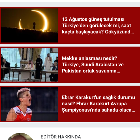
12 Ağustos güneş tutulması
Türkiye'den görülecek mi, saat
kaçta başlayacak? Gökyüzünde
tarihi an
Mekke anlaşması nedir?
Türkiye, Suudi Arabistan ve
Pakistan ortak savunma
anlaşması maddeleri
Ebrar Karakurt'un sağlık durumu
nasıl? Ebrar Karakurt Avrupa
Şampiyonası'nda sahada olacak
mı?
EDITÖR HAKKINDA