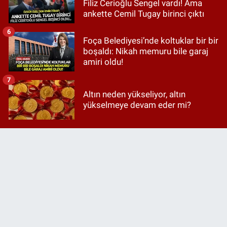
Filiz Cerioğlu Sengel vardı! Ama
ankette Cemil Tugay birinci çıktı
6
Foça Belediyesi’nde koltuklar bir bir
boşaldı: Nikah memuru bile garaj
amiri oldu!
7
Altın neden yükseliyor, altın
yükselmeye devam eder mi?