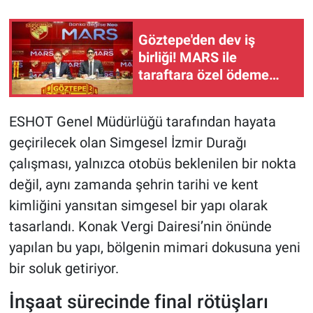
Göztepe'den dev iş
birliği! MARS ile
taraftara özel ödeme
sistemi ve yeni tribün
sponsorluğu
ESHOT Genel Müdürlüğü tarafından hayata
geçirilecek olan Simgesel İzmir Durağı
çalışması, yalnızca otobüs beklenilen bir nokta
değil, aynı zamanda şehrin tarihi ve kent
kimliğini yansıtan simgesel bir yapı olarak
tasarlandı. Konak Vergi Dairesi’nin önünde
yapılan bu yapı, bölgenin mimari dokusuna yeni
bir soluk getiriyor.
İnşaat sürecinde final rötüşları