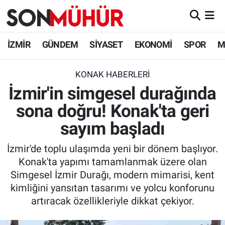
İzmir Nöbetçi Eczaneler
İZMİR
GÜNDEM
SİYASET
EKONOMİ
SPOR
M
İzmir Hava Durumu
KONAK HABERLERI
İzmir'in simgesel durağında
İzmir Namaz Vakitleri
sona doğru! Konak'ta geri
İzmir Trafik Yoğunluk Haritası
sayım başladı
Süper Lig Puan Durumu ve Fikstür
İzmir'de toplu ulaşımda yeni bir dönem başlıyor.
Konak'ta yapımı tamamlanmak üzere olan
Tüm Manşetler
Simgesel İzmir Durağı, modern mimarisi, kent
kimliğini yansıtan tasarımı ve yolcu konforunu
Son Dakika Haberleri
artıracak özellikleriyle dikkat çekiyor.
Haber Arşivi