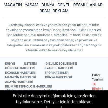
MAGAZİN
YAŞAM
DÜNYA
GENEL
RESMİ İLANLAR
RESMİ REKLAM
Sitede yayınlanan içerik ve yorumlardan yazarları sorumludur.
Yayınlanan yorumlardan İzmir Haber, İzmir Son Dakika Haberleri |
Son Mühür sorumlu tutulamaz. Sitedeki tüm harici linkler ayrı bir
sayfada açılır. Sitemizde yayınlanan haber, köşe yazıları ve
fotoğraflar izin alınmaksızın kaynak gösterilse dahi, herhangi bir
ortamda kullanılamaz ve yayınlanamaz
KÜNYE
İLETİŞİM
GİZLİLİK SÖZLEŞMESİ
GÜNDEM HABERLERİ
SİYASET HABERLERİ
EKONOMİ HABERLERİ
SPOR HABERLERİ
Haber
MAGAZİN HABERLERİ
DÜNYA HABERLERİ
Yazılımı:
ASAYİŞ HABERLERİ
TE
BİLİM VE TEKNOLOJİ HABERLERİ
Bilişim
|
EĞİTİM HABERLERİ
KÜLTÜR VE SANAT HABERLERİ
Copyright
En iyi site deneyimi sağlamak için çerezlerden
SAĞLIK HABERLERİ
YAŞAM HABERLERİ
© 2026
YEREL HABERLER
İZMİR HABERLERİ
faydalanıyoruz. Detaylar için lütfen tıklayın.
SİNEMA VE TELEVİZYON HABERLERİ