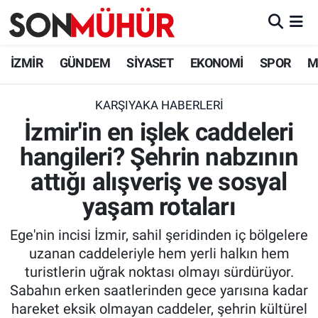
İzmir Nöbetçi Eczaneler
İZMİR
GÜNDEM
SİYASET
EKONOMİ
SPOR
M
İzmir Hava Durumu
KARŞIYAKA HABERLERI
İzmir'in en işlek caddeleri
İzmir Namaz Vakitleri
hangileri? Şehrin nabzının
İzmir Trafik Yoğunluk Haritası
attığı alışveriş ve sosyal
Süper Lig Puan Durumu ve Fikstür
yaşam rotaları
Ege'nin incisi İzmir, sahil şeridinden iç bölgelere
Tüm Manşetler
uzanan caddeleriyle hem yerli halkın hem
turistlerin uğrak noktası olmayı sürdürüyor.
Son Dakika Haberleri
Sabahın erken saatlerinden gece yarısına kadar
hareket eksik olmayan caddeler, şehrin kültürel
Haber Arşivi