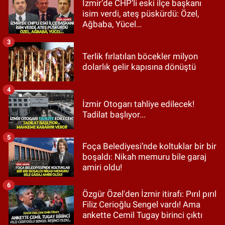
İzmir’de CHP’li eski ilçe başkanı
isim verdi, ateş püskürdü: Özel,
Ağbaba, Yücel…
3
Terlik fırlatılan böcekler milyon
dolarlık gelir kapısına dönüştü
4
İzmir Otogarı tahliye edilecek!
Tadilat başlıyor...
5
Foça Belediyesi’nde koltuklar bir bir
boşaldı: Nikah memuru bile garaj
amiri oldu!
6
Özgür Özel'den İzmir itirafı: Pırıl pırıl
Filiz Cerioğlu Sengel vardı! Ama
ankette Cemil Tugay birinci çıktı