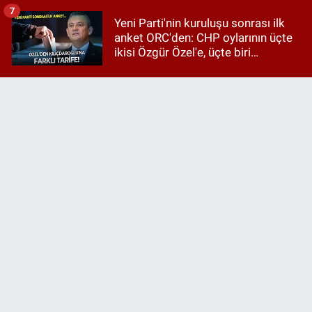
7
Yeni Parti'nin kuruluşu sonrası ilk
anket ORC'den: CHP oylarının üçte
ikisi Özgür Özel'e, üçte biri
Kılıçdaroğlu'na