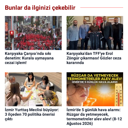
Bunlar da ilginizi çekebilir
Karşıyaka Çarşısı’nda sıkı
Karşıyaka'dan TFF'ye Erol
denetim: Kurala uymayana
Zöngür çıkarması! Gözler ceza
cezai işlem!
kararında
İzmir Yurttaş Meclisi büyüyor:
İzmir’de 5 günlük hava alarmı:
3 ilçeden 70 politika önerisi
Rüzgar da yetmeyecek,
çıktı
termometreler alev alev! (8-12
Ağustos 2026)