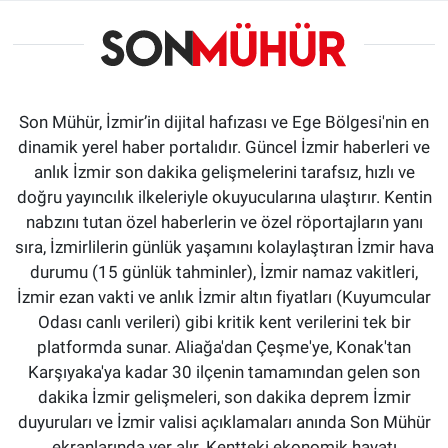
Son Mühür, İzmir’in dijital hafızası ve Ege Bölgesi'nin en
dinamik yerel haber portalıdır. Güncel İzmir haberleri ve
anlık İzmir son dakika gelişmelerini tarafsız, hızlı ve
doğru yayıncılık ilkeleriyle okuyucularına ulaştırır. Kentin
nabzını tutan özel haberlerin ve özel röportajların yanı
sıra, İzmirlilerin günlük yaşamını kolaylaştıran İzmir hava
durumu (15 günlük tahminler), İzmir namaz vakitleri,
İzmir ezan vakti ve anlık İzmir altın fiyatları (Kuyumcular
Odası canlı verileri) gibi kritik kent verilerini tek bir
platformda sunar. Aliağa'dan Çeşme'ye, Konak'tan
Karşıyaka'ya kadar 30 ilçenin tamamından gelen son
dakika İzmir gelişmeleri, son dakika deprem İzmir
duyuruları ve İzmir valisi açıklamaları anında Son Mühür
ekranlarında yer alır. Kentteki ekonomik hayatı