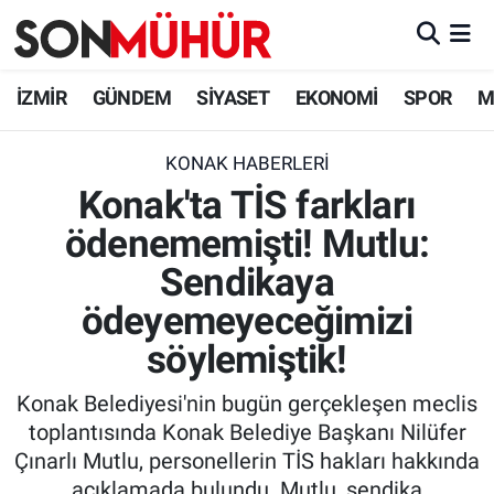
İzmir Nöbetçi Eczaneler
İZMİR
GÜNDEM
SİYASET
EKONOMİ
SPOR
M
İzmir Hava Durumu
KONAK HABERLERI
Konak'ta TİS farkları
İzmir Namaz Vakitleri
ödenememişti! Mutlu:
İzmir Trafik Yoğunluk Haritası
Sendikaya
Süper Lig Puan Durumu ve Fikstür
ödeyemeyeceğimizi
söylemiştik!
Tüm Manşetler
Konak Belediyesi'nin bugün gerçekleşen meclis
Son Dakika Haberleri
toplantısında Konak Belediye Başkanı Nilüfer
Çınarlı Mutlu, personellerin TİS hakları hakkında
Haber Arşivi
açıklamada bulundu. Mutlu, sendika