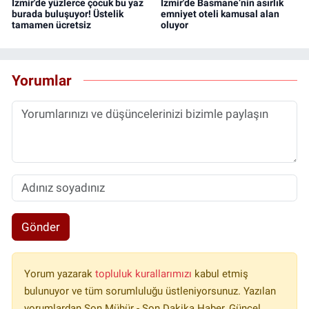
İzmir'de yüzlerce çocuk bu yaz
İzmir'de Basmane’nin asırlık
burada buluşuyor! Üstelik
emniyet oteli kamusal alan
tamamen ücretsiz
oluyor
Yorumlar
Gönder
Yorum yazarak
topluluk kurallarımızı
kabul etmiş
bulunuyor ve tüm sorumluluğu üstleniyorsunuz. Yazılan
yorumlardan Son Mühür - Son Dakika Haber, Güncel