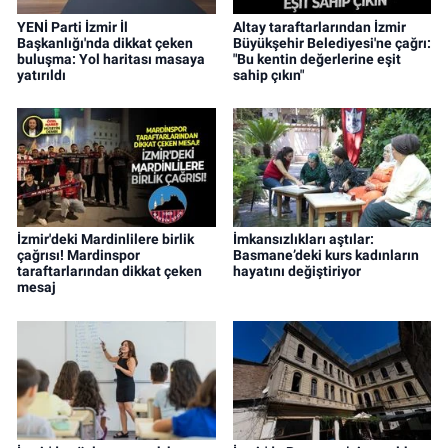
YENİ Parti İzmir İl
Altay taraftarlarından İzmir
Başkanlığı'nda dikkat çeken
Büyükşehir Belediyesi'ne çağrı:
buluşma: Yol haritası masaya
"Bu kentin değerlerine eşit
yatırıldı
sahip çıkın"
İzmir'deki Mardinlilere birlik
İmkansızlıkları aştılar:
çağrısı! Mardinspor
Basmane’deki kurs kadınların
taraftarlarından dikkat çeken
hayatını değiştiriyor
mesaj