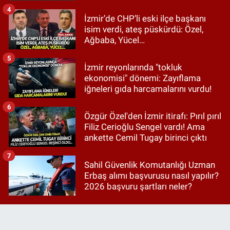
4
İzmir’de CHP’li eski ilçe başkanı
isim verdi, ateş püskürdü: Özel,
Ağbaba, Yücel…
5
İzmir reyonlarında "tokluk
ekonomisi" dönemi: Zayıflama
iğneleri gıda harcamalarını vurdu!
6
Özgür Özel'den İzmir itirafı: Pırıl pırıl
Filiz Cerioğlu Sengel vardı! Ama
ankette Cemil Tugay birinci çıktı
7
Sahil Güvenlik Komutanlığı Uzman
Erbaş alımı başvurusu nasıl yapılır?
2026 başvuru şartları neler?