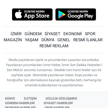
İZMİR
GÜNDEM
SİYASET
EKONOMİ
SPOR
MAGAZİN
YAŞAM
DÜNYA
GENEL
RESMİ İLANLAR
RESMİ REKLAM
Sitede yayınlanan içerik ve yorumlardan yazarları sorumludur.
Yayınlanan yorumlardan İzmir Haber, İzmir Son Dakika Haberleri |
Son Mühür sorumlu tutulamaz. Sitedeki tüm harici linkler ayrı bir
sayfada açılır. Sitemizde yayınlanan haber, köşe yazıları ve
fotoğraflar izin alınmaksızın kaynak gösterilse dahi, herhangi bir
ortamda kullanılamaz ve yayınlanamaz
KÜNYE
İLETİŞİM
GİZLİLİK SÖZLEŞMESİ
GÜNDEM HABERLERİ
SİYASET HABERLERİ
EKONOMİ HABERLERİ
SPOR HABERLERİ