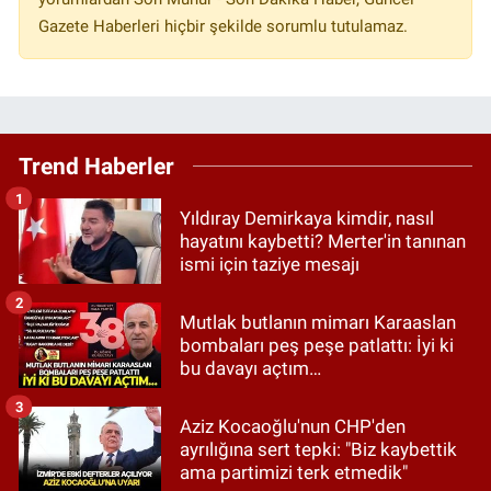
Gazete Haberleri hiçbir şekilde sorumlu tutulamaz.
Trend Haberler
1
Yıldıray Demirkaya kimdir, nasıl
hayatını kaybetti? Merter'in tanınan
ismi için taziye mesajı
2
Mutlak butlanın mimarı Karaaslan
bombaları peş peşe patlattı: İyi ki
bu davayı açtım…
3
Aziz Kocaoğlu'nun CHP'den
ayrılığına sert tepki: "Biz kaybettik
ama partimizi terk etmedik"