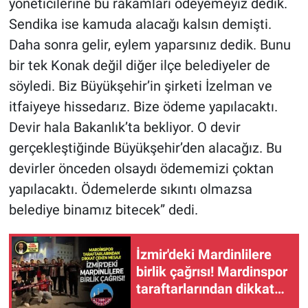
yöneticilerine bu rakamları ödeyemeyiz dedik.
Sendika ise kamuda alacağı kalsın demişti.
Daha sonra gelir, eylem yaparsınız dedik. Bunu
bir tek Konak değil diğer ilçe belediyeler de
söyledi. Biz Büyükşehir’in şirketi İzelman ve
itfaiyeye hissedarız. Bize ödeme yapılacaktı.
Devir hala Bakanlık’ta bekliyor. O devir
gerçekleştiğinde Büyükşehir’den alacağız. Bu
devirler önceden olsaydı ödememizi çoktan
yapılacaktı. Ödemelerde sıkıntı olmazsa
belediye binamız bitecek” dedi.
İzmir'deki Mardinlilere
birlik çağrısı! Mardinspor
taraftarlarından dikkat
çeken mesaj