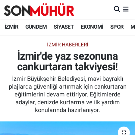
İzmir Nöbetçi Eczaneler
İZMİR
GÜNDEM
SİYASET
EKONOMİ
SPOR
M
İzmir Hava Durumu
İZMIR HABERLERI
İzmir'de yaz sezonuna
İzmir Namaz Vakitleri
cankurtaran takviyesi!
İzmir Trafik Yoğunluk Haritası
İzmir Büyükşehir Belediyesi, mavi bayraklı
Süper Lig Puan Durumu ve Fikstür
plajlarda güvenliği artırmak için cankurtaran
eğitimlerini devam ettiriyor. Eğitimlerde
Tüm Manşetler
adaylar, denizde kurtarma ve ilk yardım
konularında hazırlanıyor.
Son Dakika Haberleri
Haber Arşivi