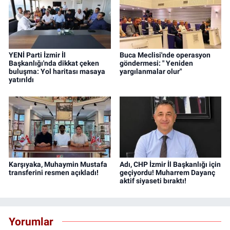
YENİ Parti İzmir İl
Buca Meclisi'nde operasyon
Başkanlığı'nda dikkat çeken
göndermesi: " Yeniden
buluşma: Yol haritası masaya
yargılanmalar olur"
yatırıldı
Karşıyaka, Muhaymin Mustafa
Adı, CHP İzmir İl Başkanlığı için
transferini resmen açıkladı!
geçiyordu! Muharrem Dayanç
aktif siyaseti bıraktı!
Yorumlar