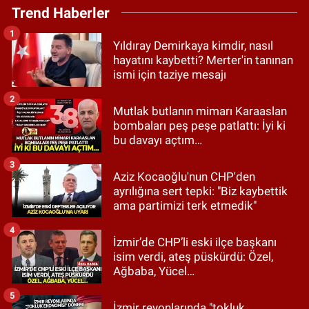
Trend Haberler
1
Yıldıray Demirkaya kimdir, nasıl
hayatını kaybetti? Merter'in tanınan
ismi için taziye mesajı
2
Mutlak butlanın mimarı Karaaslan
bombaları peş peşe patlattı: İyi ki
bu davayı açtım…
3
Aziz Kocaoğlu'nun CHP'den
ayrılığına sert tepki: "Biz kaybettik
ama partimizi terk etmedik"
4
İzmir’de CHP’li eski ilçe başkanı
isim verdi, ateş püskürdü: Özel,
Ağbaba, Yücel…
5
İzmir reyonlarında "tokluk