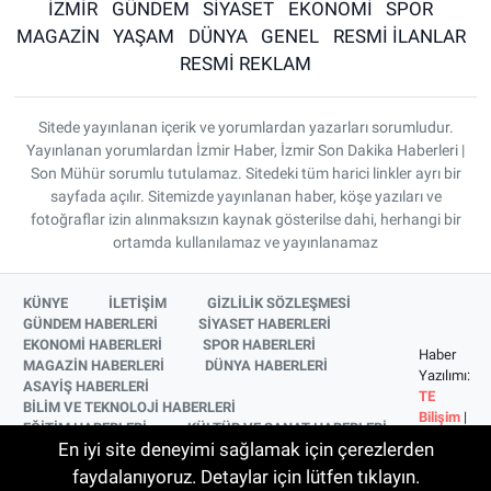
İZMİR
GÜNDEM
SİYASET
EKONOMİ
SPOR
MAGAZİN
YAŞAM
DÜNYA
GENEL
RESMİ İLANLAR
RESMİ REKLAM
Sitede yayınlanan içerik ve yorumlardan yazarları sorumludur.
Yayınlanan yorumlardan İzmir Haber, İzmir Son Dakika Haberleri |
Son Mühür sorumlu tutulamaz. Sitedeki tüm harici linkler ayrı bir
sayfada açılır. Sitemizde yayınlanan haber, köşe yazıları ve
fotoğraflar izin alınmaksızın kaynak gösterilse dahi, herhangi bir
ortamda kullanılamaz ve yayınlanamaz
KÜNYE
İLETİŞİM
GİZLİLİK SÖZLEŞMESİ
GÜNDEM HABERLERİ
SİYASET HABERLERİ
EKONOMİ HABERLERİ
SPOR HABERLERİ
Haber
MAGAZİN HABERLERİ
DÜNYA HABERLERİ
Yazılımı:
ASAYİŞ HABERLERİ
TE
BİLİM VE TEKNOLOJİ HABERLERİ
Bilişim
|
EĞİTİM HABERLERİ
KÜLTÜR VE SANAT HABERLERİ
Copyright
En iyi site deneyimi sağlamak için çerezlerden
SAĞLIK HABERLERİ
YAŞAM HABERLERİ
© 2026
YEREL HABERLER
İZMİR HABERLERİ
faydalanıyoruz. Detaylar için lütfen tıklayın.
SİNEMA VE TELEVİZYON HABERLERİ