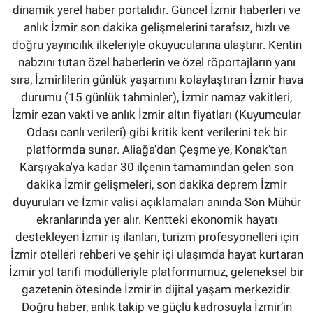
dinamik yerel haber portalıdır. Güncel İzmir haberleri ve
anlık İzmir son dakika gelişmelerini tarafsız, hızlı ve
doğru yayıncılık ilkeleriyle okuyucularına ulaştırır. Kentin
nabzını tutan özel haberlerin ve özel röportajların yanı
sıra, İzmirlilerin günlük yaşamını kolaylaştıran İzmir hava
durumu (15 günlük tahminler), İzmir namaz vakitleri,
İzmir ezan vakti ve anlık İzmir altın fiyatları (Kuyumcular
Odası canlı verileri) gibi kritik kent verilerini tek bir
platformda sunar. Aliağa'dan Çeşme'ye, Konak'tan
Karşıyaka'ya kadar 30 ilçenin tamamından gelen son
dakika İzmir gelişmeleri, son dakika deprem İzmir
duyuruları ve İzmir valisi açıklamaları anında Son Mühür
ekranlarında yer alır. Kentteki ekonomik hayatı
destekleyen İzmir iş ilanları, turizm profesyonelleri için
İzmir otelleri rehberi ve şehir içi ulaşımda hayat kurtaran
İzmir yol tarifi modülleriyle platformumuz, geleneksel bir
gazetenin ötesinde İzmir'in dijital yaşam merkezidir.
Doğru haber, anlık takip ve güçlü kadrosuyla İzmir’in