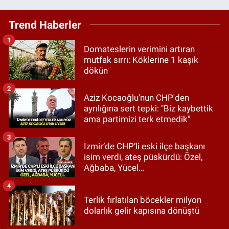
Trend Haberler
1
Domateslerin verimini artıran
mutfak sırrı: Köklerine 1 kaşık
dökün
2
Aziz Kocaoğlu'nun CHP'den
ayrılığına sert tepki: "Biz kaybettik
ama partimizi terk etmedik"
3
İzmir’de CHP’li eski ilçe başkanı
isim verdi, ateş püskürdü: Özel,
Ağbaba, Yücel…
4
Terlik fırlatılan böcekler milyon
dolarlık gelir kapısına dönüştü