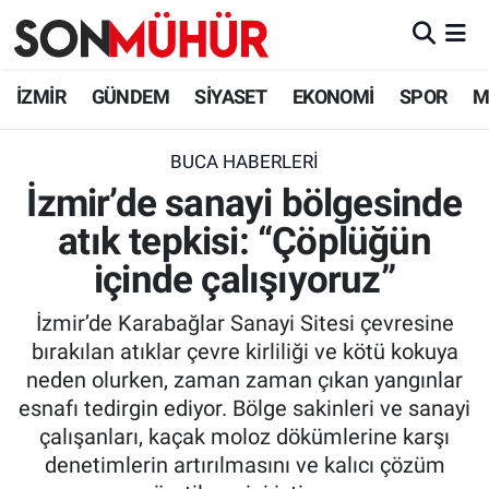
İzmir Nöbetçi Eczaneler
İZMİR
GÜNDEM
SİYASET
EKONOMİ
SPOR
M
İzmir Hava Durumu
BUCA HABERLERI
İzmir’de sanayi bölgesinde
İzmir Namaz Vakitleri
atık tepkisi: “Çöplüğün
İzmir Trafik Yoğunluk Haritası
içinde çalışıyoruz”
Süper Lig Puan Durumu ve Fikstür
İzmir’de Karabağlar Sanayi Sitesi çevresine
bırakılan atıklar çevre kirliliği ve kötü kokuya
Tüm Manşetler
neden olurken, zaman zaman çıkan yangınlar
esnafı tedirgin ediyor. Bölge sakinleri ve sanayi
Son Dakika Haberleri
çalışanları, kaçak moloz dökümlerine karşı
denetimlerin artırılmasını ve kalıcı çözüm
Haber Arşivi