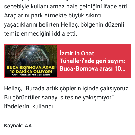
sebebiyle kullanılamaz hale geldiğini ifade etti.
Araçlarını park etmekte büyük sıkıntı
yaşadıklarını belirten Hellaç, bölgenin düzenli
temizlenmediğini iddia etti.
İzmir’in Onat
Tünelleri’nde geri sayım:
Buca-Bornova arası 10
dakika oluyor!
Hellaç, “Burada artık çöplerin içinde çalışıyoruz.
Bu görüntüler sanayi sitesine yakışmıyor”
ifadelerini kullandı.
Kaynak:
AA