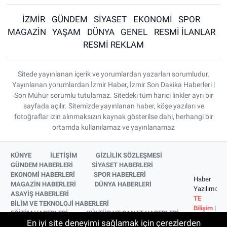
İZMİR
GÜNDEM
SİYASET
EKONOMİ
SPOR
MAGAZİN
YAŞAM
DÜNYA
GENEL
RESMİ İLANLAR
RESMİ REKLAM
Sitede yayınlanan içerik ve yorumlardan yazarları sorumludur.
Yayınlanan yorumlardan İzmir Haber, İzmir Son Dakika Haberleri |
Son Mühür sorumlu tutulamaz. Sitedeki tüm harici linkler ayrı bir
sayfada açılır. Sitemizde yayınlanan haber, köşe yazıları ve
fotoğraflar izin alınmaksızın kaynak gösterilse dahi, herhangi bir
ortamda kullanılamaz ve yayınlanamaz
KÜNYE
İLETİŞİM
GİZLİLİK SÖZLEŞMESİ
GÜNDEM HABERLERİ
SİYASET HABERLERİ
EKONOMİ HABERLERİ
SPOR HABERLERİ
Haber
MAGAZİN HABERLERİ
DÜNYA HABERLERİ
Yazılımı:
ASAYİŞ HABERLERİ
TE
BİLİM VE TEKNOLOJİ HABERLERİ
Bilişim
|
EĞİTİM HABERLERİ
KÜLTÜR VE SANAT HABERLERİ
Copyright
En iyi site deneyimi sağlamak için çerezlerden
SAĞLIK HABERLERİ
YAŞAM HABERLERİ