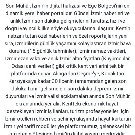
Son Mühür, İzmir’in dijital hafızası ve Ege Bölgesi'nin en
dinamik yerel haber portalıdır. Güncel İzmir haberleri ve
anlık İzmir son dakika gelişmelerini tarafsız, hızlı ve
doğru yayıncılık ilkeleriyle okuyucularına ulaştırır. Kentin
nabzını tutan özel haberlerin ve özel röportajların yanı
sıra, İzmirlilerin günlük yaşamını kolaylaştıran İzmir hava
durumu (15 günlük tahminler), İzmir namaz vakitleri,
İzmir ezan vakti ve anlık İzmir altın fiyatları (Kuyumcular
Odası canlı verileri) gibi kritik kent verilerini tek bir
platformda sunar. Aliağa'dan Çeşme'ye, Konak'tan
Karşıyaka'ya kadar 30 ilçenin tamamından gelen son
dakika İzmir gelişmeleri, son dakika deprem İzmir
duyuruları ve İzmir valisi açıklamaları anında Son Mühür
ekranlarında yer alır. Kentteki ekonomik hayatı
destekleyen İzmir iş ilanları, turizm profesyonelleri için
İzmir otelleri rehberi ve şehir içi ulaşımda hayat kurtaran
İzmir yol tarifi modülleriyle platformumuz, geleneksel bir
gazetenin ötesinde İzmir'in dijital yaşam merkezidir.