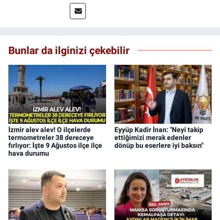
Bunlar da ilginizi çekebilir
İzmir alev alev! O ilçelerde
Eyyüp Kadir İnan: "Neyi takip
termometreler 38 dereceye
ettiğimizi merak edenler
fırlıyor: İşte 9 Ağustos ilçe ilçe
dönüp bu eserlere iyi baksın"
hava durumu