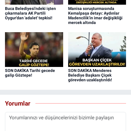
Buca Belediyesi'ndeki işten
Manisa soruşturmasında
çıkarmalara AK Partili
Kemalpaşa detayı: Aydınlar
Oygur'dan 'adalet' tepkisi!
Madencilik’in imar değişikliği
mercek altında
SON DAKİKA Tarihi gecede
SON DAKİKA Menderes
galip Göztepe!
Belediye Başkanı Çiçek
görevden uzaklaştırıldı!
Yorumlar