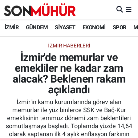
İzmir Nöbetçi Eczaneler
İZMİR
GÜNDEM
SİYASET
EKONOMİ
SPOR
M
İzmir Hava Durumu
İZMIR HABERLERI
İzmir'de memurlar ve
İzmir Namaz Vakitleri
emekliler ne kadar zam
İzmir Trafik Yoğunluk Haritası
alacak? Beklenen rakam
Süper Lig Puan Durumu ve Fikstür
açıklandı
İzmir'in kamu kurumlarında görev alan
Tüm Manşetler
memurlar ile yüz binlerce SSK ve Bağ-Kur
emeklisinin temmuz dönemi zam beklentileri
Son Dakika Haberleri
somutlaşmaya başladı. Toplamda yüzde 14,64
olarak saptanan ilk 4 aylık enflasyon farkının
Haber Arşivi