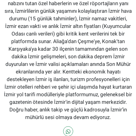
nabzını tutan özel haberlerin ve özel röportajların yanı
sıra, İzmirlilerin günlük yaşamını kolaylaştıran İzmir hava
durumu (15 günlük tahminler), İzmir namaz vakitleri,
İzmir ezan vakti ve anlık İzmir altın fiyatları (Kuyumcular
Odası canlı verileri) gibi kritik kent verilerini tek bir
platformda sunar. Aliağa'dan Çeşme'ye, Konak'tan
Karşıyaka'ya kadar 30 ilçenin tamamından gelen son
dakika İzmir gelişmeleri, son dakika deprem İzmir
duyuruları ve İzmir valisi açıklamaları anında Son Mühür
ekranlarında yer alır. Kentteki ekonomik hayatı
destekleyen İzmir iş ilanları, turizm profesyonelleri için
İzmir otelleri rehberi ve şehir içi ulaşımda hayat kurtaran
İzmir yol tarifi modülleriyle platformumuz, geleneksel bir
gazetenin ötesinde İzmir'in dijital yaşam merkezidir.
Doğru haber, anlık takip ve güçlü kadrosuyla İzmir’in
mühürlü sesi olmaya devam ediyoruz.