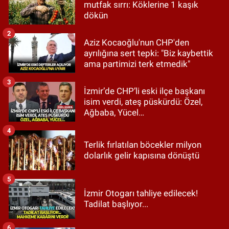
mutfak sırrı: Köklerine 1 kaşık
dökün
2
Aziz Kocaoğlu'nun CHP'den
ayrılığına sert tepki: "Biz kaybettik
ama partimizi terk etmedik"
3
İzmir’de CHP’li eski ilçe başkanı
isim verdi, ateş püskürdü: Özel,
Ağbaba, Yücel…
4
Terlik fırlatılan böcekler milyon
dolarlık gelir kapısına dönüştü
5
İzmir Otogarı tahliye edilecek!
Tadilat başlıyor...
6