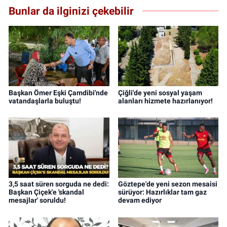
Bunlar da ilginizi çekebilir
Başkan Ömer Eşki Çamdibi'nde
Çiğli'de yeni sosyal yaşam
vatandaşlarla buluştu!
alanları hizmete hazırlanıyor!
3,5 saat süren sorguda ne dedi:
Göztepe'de yeni sezon mesaisi
Başkan Çiçek'e 'skandal
sürüyor: Hazırlıklar tam gaz
mesajlar' soruldu!
devam ediyor