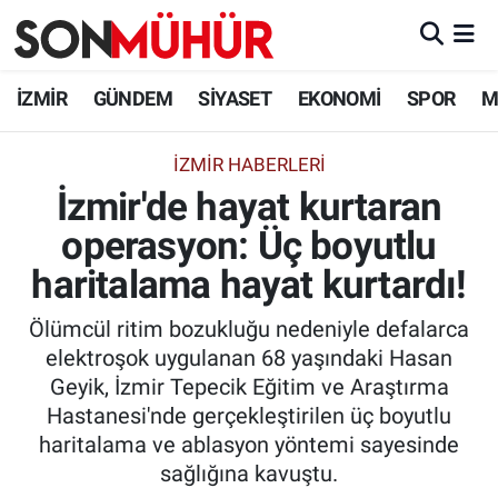
İzmir Nöbetçi Eczaneler
İZMİR
GÜNDEM
SİYASET
EKONOMİ
SPOR
M
İzmir Hava Durumu
İZMIR HABERLERI
İzmir'de hayat kurtaran
İzmir Namaz Vakitleri
operasyon: Üç boyutlu
İzmir Trafik Yoğunluk Haritası
haritalama hayat kurtardı!
Süper Lig Puan Durumu ve Fikstür
Ölümcül ritim bozukluğu nedeniyle defalarca
elektroşok uygulanan 68 yaşındaki Hasan
Tüm Manşetler
Geyik, İzmir Tepecik Eğitim ve Araştırma
Hastanesi'nde gerçekleştirilen üç boyutlu
Son Dakika Haberleri
haritalama ve ablasyon yöntemi sayesinde
sağlığına kavuştu.
Haber Arşivi