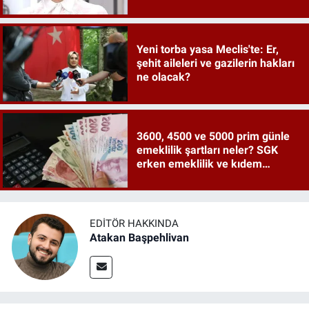
Yeni torba yasa Meclis'te: Er,
şehit aileleri ve gazilerin hakları
ne olacak?
3600, 4500 ve 5000 prim günle
emeklilik şartları neler? SGK
erken emeklilik ve kıdem
tazminatı ayrıntıları
EDITÖR HAKKINDA
Atakan Başpehlivan