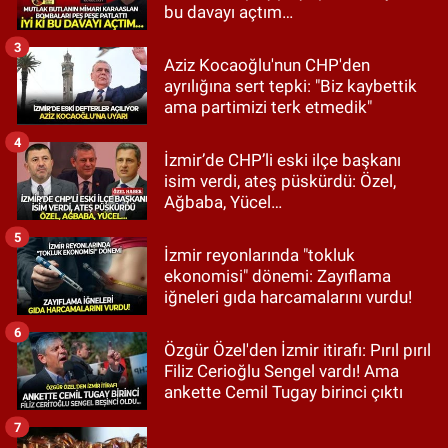
bu davayı açtım…
3
Aziz Kocaoğlu'nun CHP'den
ayrılığına sert tepki: "Biz kaybettik
ama partimizi terk etmedik"
4
İzmir’de CHP’li eski ilçe başkanı
isim verdi, ateş püskürdü: Özel,
Ağbaba, Yücel…
5
İzmir reyonlarında "tokluk
ekonomisi" dönemi: Zayıflama
iğneleri gıda harcamalarını vurdu!
6
Özgür Özel'den İzmir itirafı: Pırıl pırıl
Filiz Cerioğlu Sengel vardı! Ama
ankette Cemil Tugay birinci çıktı
7