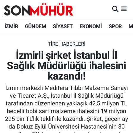
İzmir Nöbetçi Eczaneler
İZMİR
GÜNDEM
SİYASET
EKONOMİ
SPOR
M
İzmir Hava Durumu
TIRE HABERLERI
İzmirli şirket İstanbul İl
İzmir Namaz Vakitleri
Sağlık Müdürlüğü ihalesini
İzmir Trafik Yoğunluk Haritası
kazandı!
Süper Lig Puan Durumu ve Fikstür
İzmir merkezli Meditera Tıbbi Malzeme Sanayi
ve Ticaret A.Ş., İstanbul İl Sağlık Müdürlüğü
Tüm Manşetler
tarafından düzenlenen yaklaşık 42,5 milyon TL
bedelli tıbbi sarf malzeme ihalesini 19 milyon
Son Dakika Haberleri
295 bin TL’lik teklif ile kazandı. Şirket, geçen ay
da Dokuz Eylül Üniversitesi Hastanesi’nin 30
Haber Arşivi