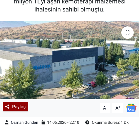
milyon TL’yi aşan kemoterapi malzemesi
ihalesinin sahibi olmuştu.
Paylaş
-
+
A
A
Osman Günden
14.05.2026 - 22:10
Okunma Süresi: 1 Dk