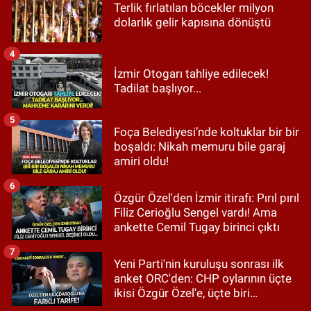
Terlik fırlatılan böcekler milyon
dolarlık gelir kapısına dönüştü
4
İzmir Otogarı tahliye edilecek!
Tadilat başlıyor...
5
Foça Belediyesi’nde koltuklar bir bir
boşaldı: Nikah memuru bile garaj
amiri oldu!
6
Özgür Özel'den İzmir itirafı: Pırıl pırıl
Filiz Cerioğlu Sengel vardı! Ama
ankette Cemil Tugay birinci çıktı
7
Yeni Parti'nin kuruluşu sonrası ilk
anket ORC'den: CHP oylarının üçte
ikisi Özgür Özel'e, üçte biri
Kılıçdaroğlu'na