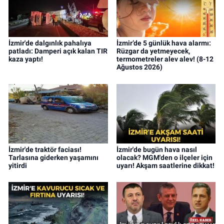
İzmir'de dalgınlık pahalıya
İzmir’de 5 günlük hava alarmı:
patladı: Damperi açık kalan TIR
Rüzgar da yetmeyecek,
kaza yaptı!
termometreler alev alev! (8-12
Ağustos 2026)
İzmir'de traktör faciası!
İzmir'de bugün hava nasıl
Tarlasına giderken yaşamını
olacak? MGM'den o ilçeler için
yitirdi
uyarı! Akşam saatlerine dikkat!