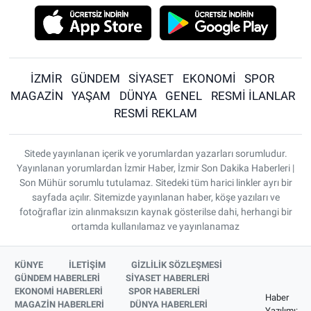
İZMİR
GÜNDEM
SİYASET
EKONOMİ
SPOR
MAGAZİN
YAŞAM
DÜNYA
GENEL
RESMİ İLANLAR
RESMİ REKLAM
Sitede yayınlanan içerik ve yorumlardan yazarları sorumludur.
Yayınlanan yorumlardan İzmir Haber, İzmir Son Dakika Haberleri |
Son Mühür sorumlu tutulamaz. Sitedeki tüm harici linkler ayrı bir
sayfada açılır. Sitemizde yayınlanan haber, köşe yazıları ve
fotoğraflar izin alınmaksızın kaynak gösterilse dahi, herhangi bir
ortamda kullanılamaz ve yayınlanamaz
KÜNYE
İLETİŞİM
GİZLİLİK SÖZLEŞMESİ
GÜNDEM HABERLERİ
SİYASET HABERLERİ
EKONOMİ HABERLERİ
SPOR HABERLERİ
Haber
MAGAZİN HABERLERİ
DÜNYA HABERLERİ
Yazılımı: