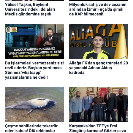
Yüksel Taşkın, Beykent
Milyonluk satış ve dev cezanın
Üniversitesi'ndeki iddiaları
ardından İzmir Fırça’da şimdi
Meclis gündemine taşıdı!
de KAP bilmecesi!
Bu işletmeleri vermezseniz sizi
Aliağa FK’dan genç transfer! 20
rezil ederiz: Başkan yardımcısı
yaşındaki Adnan Aktaş
Sönmez 'whatsapp'
kadroda
yazışmalarına ne dedi!
Çeşme sahillerinde tekerrür
Karşıyaka'dan TFF'ye Erol
eden kabus! Ölü orkinoslar
Zöngür çıkarması! Gözler ceza