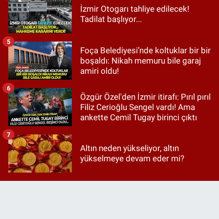
İzmir Otogarı tahliye edilecek!
Tadilat başlıyor...
5
Foça Belediyesi’nde koltuklar bir bir
boşaldı: Nikah memuru bile garaj
amiri oldu!
6
Özgür Özel'den İzmir itirafı: Pırıl pırıl
Filiz Cerioğlu Sengel vardı! Ama
ankette Cemil Tugay birinci çıktı
7
Altın neden yükseliyor, altın
yükselmeye devam eder mi?