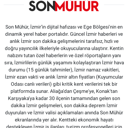
Son Mühür, İzmir’in dijital hafızası ve Ege Bölgesi'nin en
dinamik yerel haber portalıdır. Güncel İzmir haberleri ve
anlık İzmir son dakika gelişmelerini tarafsız, hızlı ve
doğru yayıncılık ilkeleriyle okuyucularına ulaştırır. Kentin
nabzını tutan özel haberlerin ve özel röportajların yanı
sıra, İzmirlilerin günlük yaşamını kolaylaştıran İzmir hava
durumu (15 günlük tahminler), İzmir namaz vakitleri,
İzmir ezan vakti ve anlık İzmir altın fiyatları (Kuyumcular
Odası canlı verileri) gibi kritik kent verilerini tek bir
platformda sunar. Aliağa'dan Çeşme'ye, Konak'tan
Karşıyaka'ya kadar 30 ilçenin tamamından gelen son
dakika İzmir gelişmeleri, son dakika deprem İzmir
duyuruları ve İzmir valisi açıklamaları anında Son Mühür
ekranlarında yer alır. Kentteki ekonomik hayatı
destekleyen İzmir iş ilanları, turizm profesyonelleri için