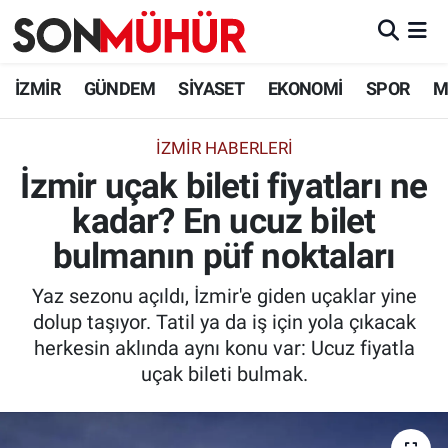
İzmir Nöbetçi Eczaneler
İZMİR
GÜNDEM
SİYASET
EKONOMİ
SPOR
M
İzmir Hava Durumu
İZMIR HABERLERI
İzmir uçak bileti fiyatları ne
İzmir Namaz Vakitleri
kadar? En ucuz bilet
İzmir Trafik Yoğunluk Haritası
bulmanın püf noktaları
Süper Lig Puan Durumu ve Fikstür
Yaz sezonu açıldı, İzmir'e giden uçaklar yine
dolup taşıyor. Tatil ya da iş için yola çıkacak
Tüm Manşetler
herkesin aklında aynı konu var: Ucuz fiyatla
uçak bileti bulmak.
Son Dakika Haberleri
Haber Arşivi