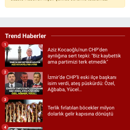
Trend Haberler
1
Aziz Kocaoğlu'nun CHP'den
ayrılığına sert tepki: "Biz kaybettik
ama partimizi terk etmedik"
2
İzmir’de CHP’li eski ilçe başkanı
isim verdi, ateş püskürdü: Özel,
Ağbaba, Yücel…
3
Terlik fırlatılan böcekler milyon
dolarlık gelir kapısına dönüştü
4