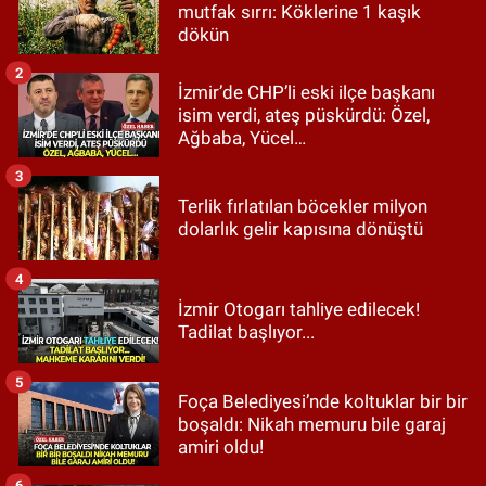
mutfak sırrı: Köklerine 1 kaşık
dökün
2
İzmir’de CHP’li eski ilçe başkanı
isim verdi, ateş püskürdü: Özel,
Ağbaba, Yücel…
3
Terlik fırlatılan böcekler milyon
dolarlık gelir kapısına dönüştü
4
İzmir Otogarı tahliye edilecek!
Tadilat başlıyor...
5
Foça Belediyesi’nde koltuklar bir bir
boşaldı: Nikah memuru bile garaj
amiri oldu!
6