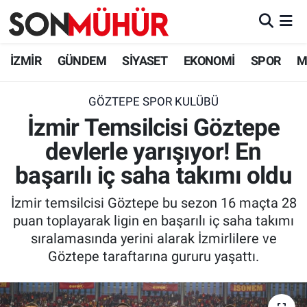
İzmir Nöbetçi Eczaneler
İZMİR
GÜNDEM
SİYASET
EKONOMİ
SPOR
M
İzmir Hava Durumu
GÖZTEPE SPOR KULÜBÜ
İzmir Temsilcisi Göztepe
İzmir Namaz Vakitleri
devlerle yarışıyor! En
İzmir Trafik Yoğunluk Haritası
başarılı iç saha takımı oldu
Süper Lig Puan Durumu ve Fikstür
İzmir temsilcisi Göztepe bu sezon 16 maçta 28
puan toplayarak ligin en başarılı iç saha takımı
Tüm Manşetler
sıralamasında yerini alarak İzmirlilere ve
Göztepe taraftarına gururu yaşattı.
Son Dakika Haberleri
Haber Arşivi