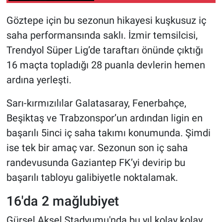
Göztepe için bu sezonun hikayesi kuşkusuz iç
saha performansında saklı. İzmir temsilcisi,
Trendyol Süper Lig’de taraftarı önünde çıktığı
16 maçta topladığı 28 puanla devlerin hemen
ardına yerleşti.
Sarı-kırmızılılar Galatasaray, Fenerbahçe,
Beşiktaş ve Trabzonspor’un ardından ligin en
başarılı 5inci iç saha takımı konumunda. Şimdi
ise tek bir amaç var. Sezonun son iç saha
randevusunda Gaziantep FK’yi devirip bu
başarılı tabloyu galibiyetle noktalamak.
16'da 2 mağlubiyet
Gürsel Aksel Stadyumu'nda bu yıl kolay kolay