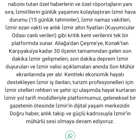
nabzını tutan özel haberlerin ve özel röportajların yanı
sıra, İzmirlilerin günlük yaşamını kolaylaştıran İzmir hava
durumu (15 günlük tahminler), İzmir namaz vakitleri,
İzmir ezan vakti ve anlık İzmir altın fiyatları (Kuyumcular
Odası canlı verileri) gibi kritik kent verilerini tek bir
platformda sunar. Aliağa'dan Çeşme'ye, Konak'tan
Karşıyaka'ya kadar 30 ilçenin tamamından gelen son
dakika İzmir gelişmeleri, son dakika deprem İzmir
duyuruları ve İzmir valisi açıklamaları anında Son Mühür
ekranlarında yer alır. Kentteki ekonomik hayatı
destekleyen İzmir iş ilanları, turizm profesyonelleri için
İzmir otelleri rehberi ve şehir içi ulaşımda hayat kurtaran
İzmir yol tarifi modülleriyle platformumuz, geleneksel bir
gazetenin ötesinde İzmir'in dijital yaşam merkezidir.
Doğru haber, anlık takip ve güçlü kadrosuyla İzmir’in
mühürlü sesi olmaya devam ediyoruz.