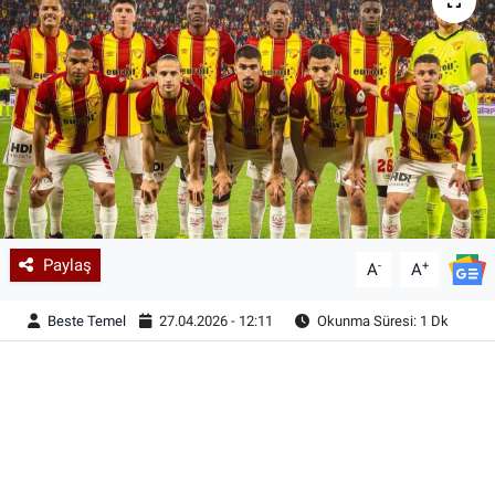
Paylaş
-
+
A
A
Beste Temel
27.04.2026 - 12:11
Okunma Süresi: 1 Dk