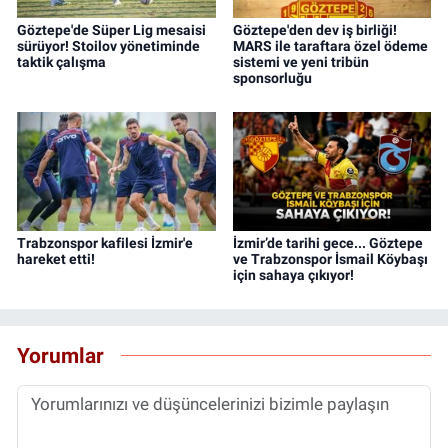
Göztepe'de Süper Lig mesaisi
Göztepe'den dev iş birliği!
sürüyor! Stoilov yönetiminde
MARS ile taraftara özel ödeme
taktik çalışma
sistemi ve yeni tribün
sponsorluğu
Trabzonspor kafilesi İzmir'e
İzmir’de tarihi gece... Göztepe
hareket etti!
ve Trabzonspor İsmail Köybaşı
için sahaya çıkıyor!
Yorumlar