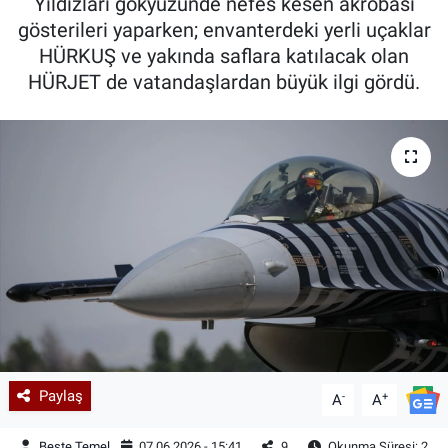
Yıldızları gökyüzünde nefes kesen akrobasi
gösterileri yaparken; envanterdeki yerli uçaklar
HÜRKUŞ ve yakında saflara katılacak olan
HÜRJET de vatandaşlardan büyük ilgi gördü.
Paylaş
-
+
A
A
Beste Temel
07.06.2026 - 15:41
9
Okunma Süresi: 2