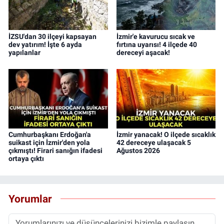
İZSU'dan 30 ilçeyi kapsayan
İzmir'e kavurucu sıcak ve
dev yatırım! İşte 6 ayda
fırtına uyarısı! 4 ilçede 40
yapılanlar
dereceyi aşacak!
Cumhurbaşkanı Erdoğan'a
İzmir yanacak! O ilçede sıcaklık
suikast için İzmir'den yola
42 dereceye ulaşacak 5
çıkmıştı! Firari sanığın ifadesi
Ağustos 2026
ortaya çıktı
Yorumlar