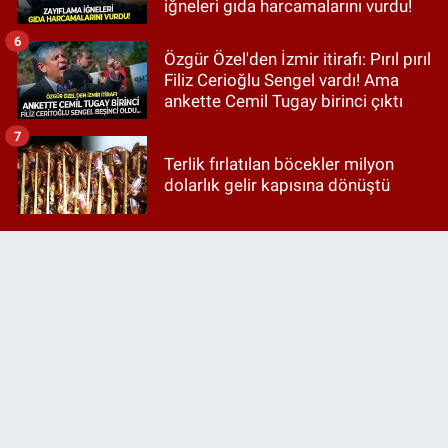
iğneleri gıda harcamalarını vurdu!
6
Özgür Özel'den İzmir itirafı: Pırıl pırıl
Filiz Cerioğlu Sengel vardı! Ama
ankette Cemil Tugay birinci çıktı
7
Terlik fırlatılan böcekler milyon
dolarlık gelir kapısına dönüştü