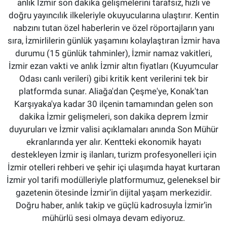
anlık İzmir son dakika gelişmelerini tarafsız, hızlı ve
doğru yayıncılık ilkeleriyle okuyucularına ulaştırır. Kentin
nabzını tutan özel haberlerin ve özel röportajların yanı
sıra, İzmirlilerin günlük yaşamını kolaylaştıran İzmir hava
durumu (15 günlük tahminler), İzmir namaz vakitleri,
İzmir ezan vakti ve anlık İzmir altın fiyatları (Kuyumcular
Odası canlı verileri) gibi kritik kent verilerini tek bir
platformda sunar. Aliağa'dan Çeşme'ye, Konak'tan
Karşıyaka'ya kadar 30 ilçenin tamamından gelen son
dakika İzmir gelişmeleri, son dakika deprem İzmir
duyuruları ve İzmir valisi açıklamaları anında Son Mühür
ekranlarında yer alır. Kentteki ekonomik hayatı
destekleyen İzmir iş ilanları, turizm profesyonelleri için
İzmir otelleri rehberi ve şehir içi ulaşımda hayat kurtaran
İzmir yol tarifi modülleriyle platformumuz, geleneksel bir
gazetenin ötesinde İzmir'in dijital yaşam merkezidir.
Doğru haber, anlık takip ve güçlü kadrosuyla İzmir’in
mühürlü sesi olmaya devam ediyoruz.