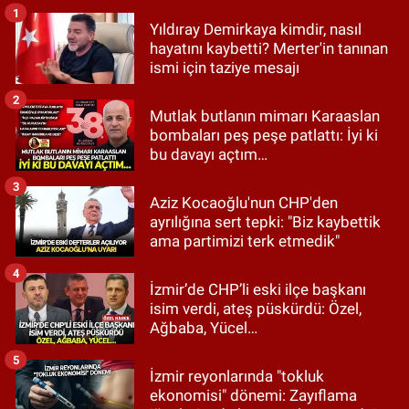
1
Yıldıray Demirkaya kimdir, nasıl
hayatını kaybetti? Merter'in tanınan
ismi için taziye mesajı
2
Mutlak butlanın mimarı Karaaslan
bombaları peş peşe patlattı: İyi ki
bu davayı açtım…
3
Aziz Kocaoğlu'nun CHP'den
ayrılığına sert tepki: "Biz kaybettik
ama partimizi terk etmedik"
4
İzmir’de CHP’li eski ilçe başkanı
isim verdi, ateş püskürdü: Özel,
Ağbaba, Yücel…
5
İzmir reyonlarında "tokluk
ekonomisi" dönemi: Zayıflama