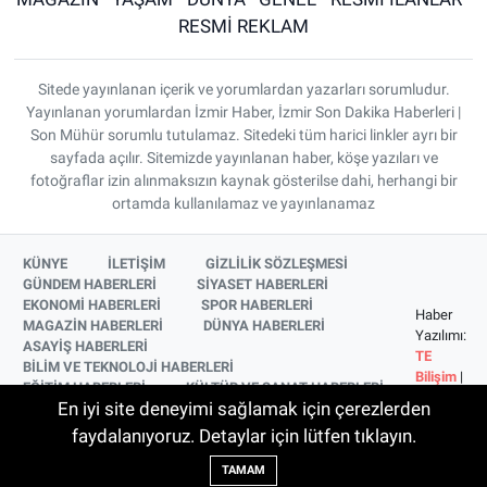
RESMİ REKLAM
Sitede yayınlanan içerik ve yorumlardan yazarları sorumludur.
Yayınlanan yorumlardan İzmir Haber, İzmir Son Dakika Haberleri |
Son Mühür sorumlu tutulamaz. Sitedeki tüm harici linkler ayrı bir
sayfada açılır. Sitemizde yayınlanan haber, köşe yazıları ve
fotoğraflar izin alınmaksızın kaynak gösterilse dahi, herhangi bir
ortamda kullanılamaz ve yayınlanamaz
KÜNYE
İLETİŞİM
GİZLİLİK SÖZLEŞMESİ
GÜNDEM HABERLERİ
SİYASET HABERLERİ
EKONOMİ HABERLERİ
SPOR HABERLERİ
Haber
MAGAZİN HABERLERİ
DÜNYA HABERLERİ
Yazılımı:
ASAYİŞ HABERLERİ
TE
BİLİM VE TEKNOLOJİ HABERLERİ
Bilişim
|
EĞİTİM HABERLERİ
KÜLTÜR VE SANAT HABERLERİ
Copyright
En iyi site deneyimi sağlamak için çerezlerden
SAĞLIK HABERLERİ
YAŞAM HABERLERİ
© 2026
YEREL HABERLER
İZMİR HABERLERİ
faydalanıyoruz. Detaylar için lütfen tıklayın.
SİNEMA VE TELEVİZYON HABERLERİ
TAMAM