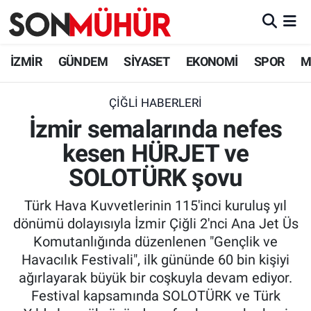
İzmir Nöbetçi Eczaneler
İZMİR
GÜNDEM
SİYASET
EKONOMİ
SPOR
M
İzmir Hava Durumu
ÇIĞLI HABERLERI
İzmir semalarında nefes
İzmir Namaz Vakitleri
kesen HÜRJET ve
İzmir Trafik Yoğunluk Haritası
SOLOTÜRK şovu
Süper Lig Puan Durumu ve Fikstür
Türk Hava Kuvvetlerinin 115'inci kuruluş yıl
dönümü dolayısıyla İzmir Çiğli 2'nci Ana Jet Üs
Tüm Manşetler
Komutanlığında düzenlenen "Gençlik ve
Havacılık Festivali", ilk gününde 60 bin kişiyi
Son Dakika Haberleri
ağırlayarak büyük bir coşkuyla devam ediyor.
Festival kapsamında SOLOTÜRK ve Türk
Haber Arşivi