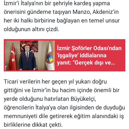
İzmir’i İtalya’nın bir şehriyle kardeş yapma
önerisini gündeme taşıyan Manzo, Akdeniz’in
her iki halkı birbirine bağlayan en temel unsur
olduğunun altını çizdi.
İzmir Şoförler Odası'ndan
'işgaliye' iddialarına
yanıt: "Gerçek dışı ve
odamızla ilgisi yok"
Ticari verilerin her geçen yıl yukarı doğru
gittiğini ve İzmir’in bu hacim içinde önemli bir
yerde olduğunu hatırlatan Büyükelçi,
öğrencilerin İtalya’ya olan ilgisinden de duyduğu
memnuniyeti dile getirerek eğitim alanındaki iş
birliklerine dikkat çekti.