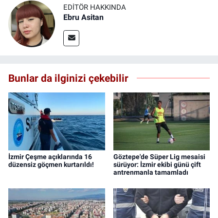
EDITÖR HAKKINDA
Ebru Asitan
Bunlar da ilginizi çekebilir
İzmir Çeşme açıklarında 16
Göztepe'de Süper Lig mesaisi
düzensiz göçmen kurtarıldı!
sürüyor: İzmir ekibi günü çift
antrenmanla tamamladı