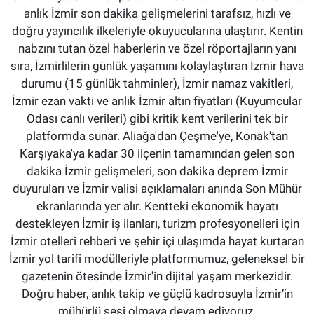
anlık İzmir son dakika gelişmelerini tarafsız, hızlı ve
doğru yayıncılık ilkeleriyle okuyucularına ulaştırır. Kentin
nabzını tutan özel haberlerin ve özel röportajların yanı
sıra, İzmirlilerin günlük yaşamını kolaylaştıran İzmir hava
durumu (15 günlük tahminler), İzmir namaz vakitleri,
İzmir ezan vakti ve anlık İzmir altın fiyatları (Kuyumcular
Odası canlı verileri) gibi kritik kent verilerini tek bir
platformda sunar. Aliağa'dan Çeşme'ye, Konak'tan
Karşıyaka'ya kadar 30 ilçenin tamamından gelen son
dakika İzmir gelişmeleri, son dakika deprem İzmir
duyuruları ve İzmir valisi açıklamaları anında Son Mühür
ekranlarında yer alır. Kentteki ekonomik hayatı
destekleyen İzmir iş ilanları, turizm profesyonelleri için
İzmir otelleri rehberi ve şehir içi ulaşımda hayat kurtaran
İzmir yol tarifi modülleriyle platformumuz, geleneksel bir
gazetenin ötesinde İzmir'in dijital yaşam merkezidir.
Doğru haber, anlık takip ve güçlü kadrosuyla İzmir’in
mühürlü sesi olmaya devam ediyoruz.