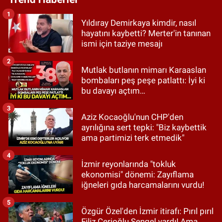
1
Yıldıray Demirkaya kimdir, nasıl
hayatını kaybetti? Merter'in tanınan
ismi için taziye mesajı
2
Mutlak butlanın mimarı Karaaslan
bombaları peş peşe patlattı: İyi ki
bu davayı açtım…
3
Aziz Kocaoğlu'nun CHP'den
ayrılığına sert tepki: "Biz kaybettik
ama partimizi terk etmedik"
4
İzmir reyonlarında "tokluk
ekonomisi" dönemi: Zayıflama
iğneleri gıda harcamalarını vurdu!
5
Özgür Özel'den İzmir itirafı: Pırıl pırıl
Filiz Cerioğlu Sengel vardı! Ama