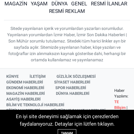
MAGAZİN
YAŞAM
DÜNYA
GENEL
RESMİ İLANLAR
RESMİ REKLAM
Sitede yayınlanan içerik ve yorumlardan yazarları sorumludur.
Yayınlanan yorumlardan İzmir Haber, İzmir Son Dakika Haberleri |
Son Mühür sorumlu tutulamaz. Sitedeki tüm harici linkler ayrı bir
sayfada açılır. Sitemizde yayınlanan haber, köşe yazıları ve
fotoğraflar izin alınmaksızın kaynak gösterilse dahi, herhangi bir
ortamda kullanılamaz ve yayınlanamaz
KÜNYE
İLETİŞİM
GİZLİLİK SÖZLEŞMESİ
GÜNDEM HABERLERİ
SİYASET HABERLERİ
EKONOMİ HABERLERİ
SPOR HABERLERİ
Haber
MAGAZİN HABERLERİ
DÜNYA HABERLERİ
Yazılımı:
ASAYİŞ HABERLERİ
TE
BİLİM VE TEKNOLOJİ HABERLERİ
Bilişim
|
EĞİTİM HABERLERİ
KÜLTÜR VE SANAT HABERLERİ
Copyright
En iyi site deneyimi sağlamak için çerezlerden
SAĞLIK HABERLERİ
YAŞAM HABERLERİ
© 2026
YEREL HABERLER
İZMİR HABERLERİ
faydalanıyoruz. Detaylar için lütfen tıklayın.
SİNEMA VE TELEVİZYON HABERLERİ
TAMAM