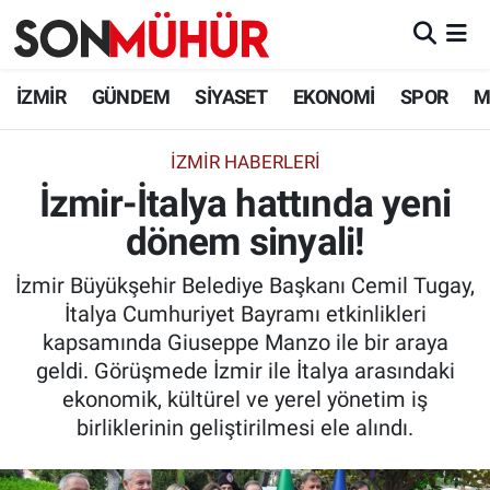
İzmir Nöbetçi Eczaneler
İZMİR
GÜNDEM
SİYASET
EKONOMİ
SPOR
M
İzmir Hava Durumu
İZMIR HABERLERI
İzmir-İtalya hattında yeni
İzmir Namaz Vakitleri
dönem sinyali!
İzmir Trafik Yoğunluk Haritası
İzmir Büyükşehir Belediye Başkanı Cemil Tugay,
Süper Lig Puan Durumu ve Fikstür
İtalya Cumhuriyet Bayramı etkinlikleri
kapsamında Giuseppe Manzo ile bir araya
Tüm Manşetler
geldi. Görüşmede İzmir ile İtalya arasındaki
ekonomik, kültürel ve yerel yönetim iş
Son Dakika Haberleri
birliklerinin geliştirilmesi ele alındı.
Haber Arşivi