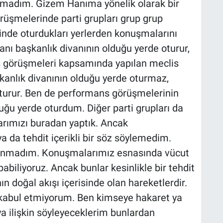
lanmadım. Gizem Hanıma yönelik olarak bir
üşmelerinde parti grupları grup grup
isinde oturdukları yerlerden konuşmalarını
nı başkanlık divanının olduğu yerde oturur,
ns görüşmeleri kapsamında yapılan meclis
şkanlık divanının olduğu yerde oturmaz,
oturur. Ben de performans görüşmelerinin
uğu yerde oturdum. Diğer parti grupları da
arımızı buradan yaptık. Ancak
 da tehdit içerikli bir söz söylemedim.
lunmadım. Konuşmalarımız esnasında vücut
apabiliyoruz. Ancak bunlar kesinlikle bir tehdit
doğal akışı içerisinde olan hareketlerdir.
e kabul etmiyorum. Ben kimseye hakaret ya
 ilişkin söyleyeceklerim bunlardan