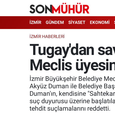
İzmir Nöbetçi Eczaneler
İZMİR
GÜNDEM
SİYASET
EKONOMİ
İzmir Hava Durumu
İZMIR HABERLERI
Tugay'dan sav
İzmir Namaz Vakitleri
Meclis üyesin
İzmir Trafik Yoğunluk Haritası
Süper Lig Puan Durumu ve Fikstür
İzmir Büyükşehir Belediye Mecl
Tüm Manşetler
Akyüz Duman ile Belediye Başk
Duman'ın, kendisine "Sahtekars
Son Dakika Haberleri
suç duyurusu üzerine başlatıl
tehdit suçlamalarını reddetti.
Haber Arşivi