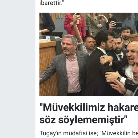
ibarettir."
"Müvekkilimiz hakaret 
söz söylememiştir"
Tugay'ın müdafisi ise; "Müvekkilin b