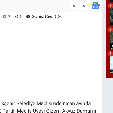
-
+
A
A
5
- 13:47
1
Okunma Süresi: 3 Dk
6
7
ükşehir Belediye Meclisi'nde nisan ayında
K Partili Meclis Üyesi Gizem Akyüz Duman’ın,