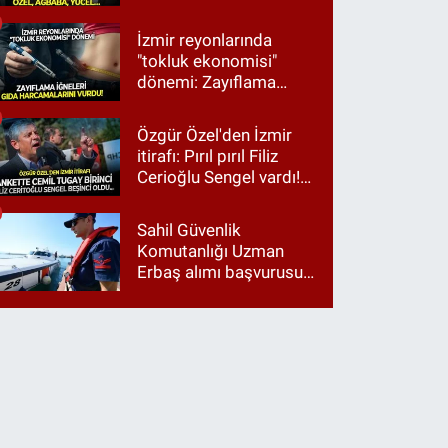
Ağbaba, Yücel…
İzmir reyonlarında
"tokluk ekonomisi"
dönemi: Zayıflama
iğneleri gıda
harcamalarını vurdu!
Özgür Özel'den İzmir
itirafı: Pırıl pırıl Filiz
Cerioğlu Sengel vardı!
Ama ankette Cemil
Tugay birinci çıktı
Sahil Güvenlik
Komutanlığı Uzman
Erbaş alımı başvurusu
nasıl yapılır? 2026
başvuru şartları neler?