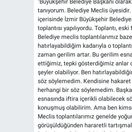
"Büyükşehir Belediye Başkanı olara
tanıyorum. Belediye Meclis üyesidir. 
içerisinde İzmir Büyükşehir Belediyes
toplantısı yapılıyordu. Toplantı, eski
Belediye meclis toplantılarımız bazen 
hatırlayabildiğim kadarıyla o toplant
zaman gerilim artar. Bu gerilim esna
ettiğimiz, tepki gösterdiğimiz anlar 
şeyler olabiliyor. Ben hatırlayabild
söz söylemedim. Kendisine hakaret v
herhangi bir söz söylemedim. Başka
esnasında iftira içerikli olabilecek 
konuşmuş olabilirim. Ama ben kims
Meclis toplantılarımız genelde yoğun 
görüşüldüğünden hararetli tartışma