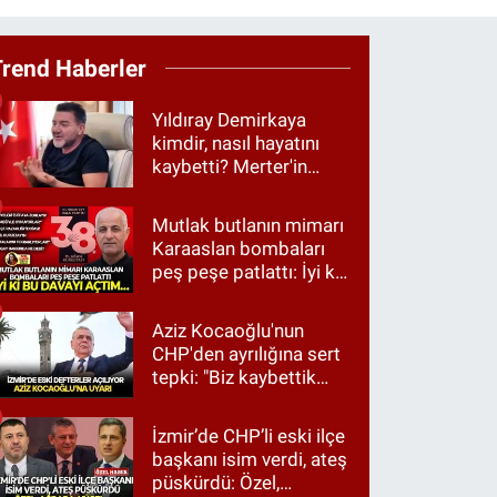
Trend Haberler
Yıldıray Demirkaya
kimdir, nasıl hayatını
kaybetti? Merter'in
tanınan ismi için taziye
mesajı
Mutlak butlanın mimarı
Karaaslan bombaları
peş peşe patlattı: İyi ki
bu davayı açtım…
Aziz Kocaoğlu'nun
CHP'den ayrılığına sert
tepki: "Biz kaybettik
ama partimizi terk
etmedik"
İzmir’de CHP’li eski ilçe
başkanı isim verdi, ateş
püskürdü: Özel,