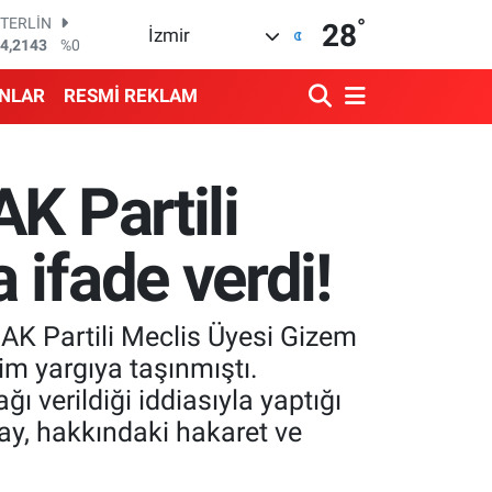
°
GRAM ALTIN
28
İzmir
500.87
%0.12
BİST100
3.799
%70
ANLAR
RESMİ REKLAM
BITCOIN
4.643,95
%0.16
DOLAR
7,6704
%0
K Partili
EURO
5,0406
%-0.08
STERLİN
ifade verdi!
4,2143
%0
 AK Partili Meclis Üyesi Gizem
m yargıya taşınmıştı.
 verildiği iddiasıyla yaptığı
y, hakkındaki hakaret ve