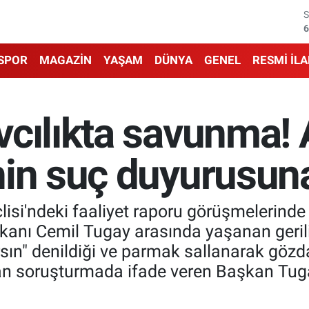
6
1
SPOR
MAGAZİN
YAŞAM
DÜNYA
GENEL
RESMİ İL
6
4
cılıkta savunma! A
5
in suç duyurusuna 
6
isi'ndeki faaliyet raporu görüşmelerinde
anı Cemil Tugay arasında yaşanan gerili
ın" denildiği ve parmak sallanarak gözdağı
an soruşturmada ifade veren Başkan Tuga