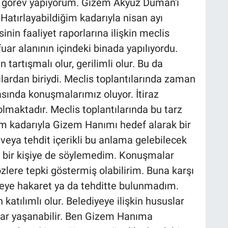
k görev yapıyorum. Gizem Akyüz Duman'ı
Hatırlayabildiğim kadarıyla nisan ayı
inin faaliyet raporlarına ilişkin meclis
 fuar alanının içindeki binada yapılıyordu.
tartışmalı olur, gerilimli olur. Bu da
ılardan biriydi. Meclis toplantılarında zaman
sında konuşmalarımız oluyor. İtiraz
olmaktadır. Meclis toplantılarında bu tarz
iğim kadarıyla Gizem Hanımı hedef alarak bir
eya tehdit içerikli bu anlama gelebilecek
 bir kişiye de söylemedim. Konuşmalar
sözlere tepki göstermiş olabilirim. Buna karşı
eye hakaret ya da tehditte bulunmadım.
katılımlı olur. Belediyeye ilişkin hususlar
lar yaşanabilir. Ben Gizem Hanıma