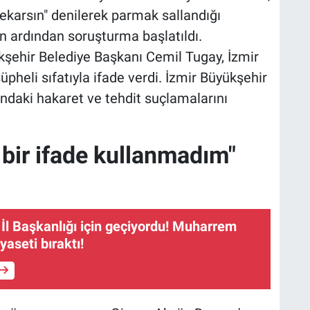
ekarsın" denilerek parmak sallandığı
n ardından soruşturma başlatıldı.
ehir Belediye Başkanı Cemil Tugay, İzmir
pheli sıfatıyla ifade verdi. İzmir Büyükşehir
ndaki hakaret ve tehdit suçlamalarını
 bir ifade kullanmadım"
 İl Başkanlığı için geçiyordu! Muharrem
yaseti bıraktı!