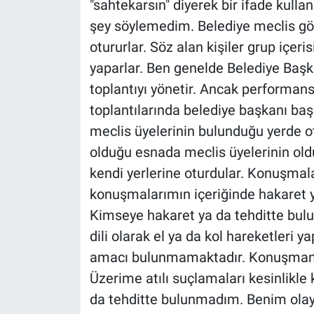
"sahtekarsın" diyerek bir ifade kul
şey söylemedim. Belediye meclis gör
otururlar. Söz alan kişiler grup içer
yaparlar. Ben genelde Belediye Başka
toplantıyı yönetir. Ancak performa
toplantılarında belediye başkanı ba
meclis üyelerinin bulunduğu yerde 
olduğu esnada meclis üyelerinin old
kendi yerlerine oturdular. Konuşmal
konuşmalarımın içeriğinde hakaret ya
Kimseye hakaret ya da tehditte bu
dili olarak el ya da kol hareketleri y
amacı bulunmamaktadır. Konuşmanın 
Üzerime atılı suçlamaları kesinlikl
da tehditte bulunmadım. Benim olaya