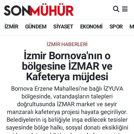
İzmir Nöbetçi Eczaneler
İZMİR
GÜNDEM
SİYASET
EKONOMİ
SPOR
M
İzmir Hava Durumu
İZMIR HABERLERI
İzmir Bornova'nın o
İzmir Namaz Vakitleri
bölgesine İZMAR ve
İzmir Trafik Yoğunluk Haritası
Kafeterya müjdesi
Süper Lig Puan Durumu ve Fikstür
Bornova Erzene Mahallesi’ne bağlı İZYUVA
bölgesinde, vatandaşların talepleri
Tüm Manşetler
doğrultusunda İZMAR market ve seyir
manzaralı kafeterya projesi hayata geçiriliyor.
Son Dakika Haberleri
Belediyelerin iş birliğiyle inşa edilecek tesisler
sayesinde bölge halkı, sosyal donatı eksikliğini
Haber Arşivi