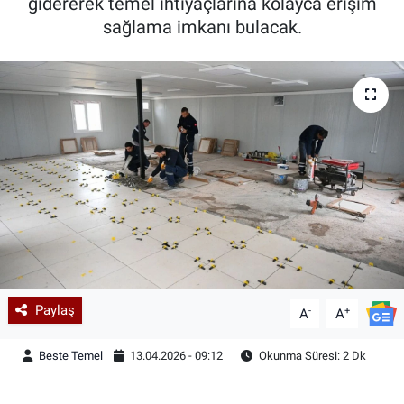
gidererek temel ihtiyaçlarına kolayca erişim
sağlama imkanı bulacak.
Paylaş
-
+
A
A
Beste Temel
13.04.2026 - 09:12
Okunma Süresi: 2 Dk