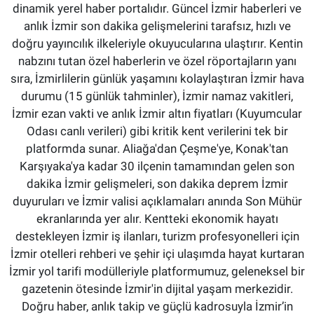
dinamik yerel haber portalıdır. Güncel İzmir haberleri ve
anlık İzmir son dakika gelişmelerini tarafsız, hızlı ve
doğru yayıncılık ilkeleriyle okuyucularına ulaştırır. Kentin
nabzını tutan özel haberlerin ve özel röportajların yanı
sıra, İzmirlilerin günlük yaşamını kolaylaştıran İzmir hava
durumu (15 günlük tahminler), İzmir namaz vakitleri,
İzmir ezan vakti ve anlık İzmir altın fiyatları (Kuyumcular
Odası canlı verileri) gibi kritik kent verilerini tek bir
platformda sunar. Aliağa'dan Çeşme'ye, Konak'tan
Karşıyaka'ya kadar 30 ilçenin tamamından gelen son
dakika İzmir gelişmeleri, son dakika deprem İzmir
duyuruları ve İzmir valisi açıklamaları anında Son Mühür
ekranlarında yer alır. Kentteki ekonomik hayatı
destekleyen İzmir iş ilanları, turizm profesyonelleri için
İzmir otelleri rehberi ve şehir içi ulaşımda hayat kurtaran
İzmir yol tarifi modülleriyle platformumuz, geleneksel bir
gazetenin ötesinde İzmir'in dijital yaşam merkezidir.
Doğru haber, anlık takip ve güçlü kadrosuyla İzmir’in