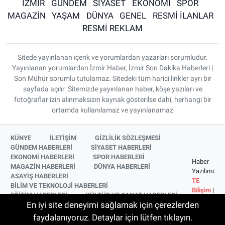
İZMİR
GÜNDEM
SİYASET
EKONOMİ
SPOR
MAGAZİN
YAŞAM
DÜNYA
GENEL
RESMİ İLANLAR
RESMİ REKLAM
Sitede yayınlanan içerik ve yorumlardan yazarları sorumludur.
Yayınlanan yorumlardan İzmir Haber, İzmir Son Dakika Haberleri |
Son Mühür sorumlu tutulamaz. Sitedeki tüm harici linkler ayrı bir
sayfada açılır. Sitemizde yayınlanan haber, köşe yazıları ve
fotoğraflar izin alınmaksızın kaynak gösterilse dahi, herhangi bir
ortamda kullanılamaz ve yayınlanamaz
KÜNYE
İLETİŞİM
GİZLİLİK SÖZLEŞMESİ
GÜNDEM HABERLERİ
SİYASET HABERLERİ
EKONOMİ HABERLERİ
SPOR HABERLERİ
Haber
MAGAZİN HABERLERİ
DÜNYA HABERLERİ
Yazılımı:
ASAYİŞ HABERLERİ
TE
BİLİM VE TEKNOLOJİ HABERLERİ
Bilişim
|
EĞİTİM HABERLERİ
KÜLTÜR VE SANAT HABERLERİ
Copyright
En iyi site deneyimi sağlamak için çerezlerden
SAĞLIK HABERLERİ
YAŞAM HABERLERİ
© 2026
YEREL HABERLER
İZMİR HABERLERİ
faydalanıyoruz. Detaylar için lütfen tıklayın.
SİNEMA VE TELEVİZYON HABERLERİ