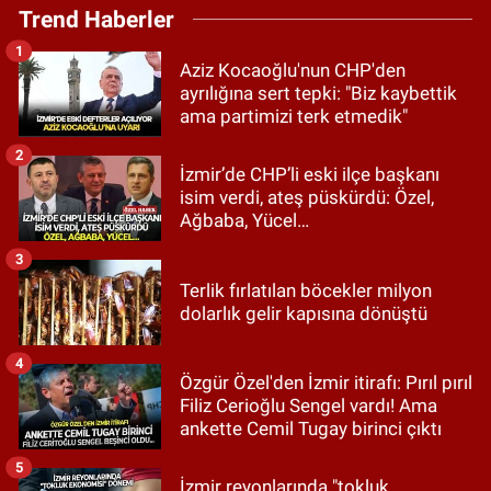
Trend Haberler
1
Aziz Kocaoğlu'nun CHP'den
ayrılığına sert tepki: "Biz kaybettik
ama partimizi terk etmedik"
2
İzmir’de CHP’li eski ilçe başkanı
isim verdi, ateş püskürdü: Özel,
Ağbaba, Yücel…
3
Terlik fırlatılan böcekler milyon
dolarlık gelir kapısına dönüştü
4
Özgür Özel'den İzmir itirafı: Pırıl pırıl
Filiz Cerioğlu Sengel vardı! Ama
ankette Cemil Tugay birinci çıktı
5
İzmir reyonlarında "tokluk