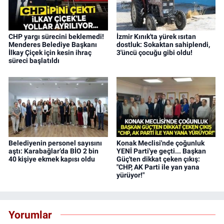
CHP yargı sürecini beklemedi!
İzmir Kınık'ta yürek ısıtan
Menderes Belediye Başkanı
dostluk: Sokaktan sahiplendi,
İlkay Çiçek için kesin ihraç
3'üncü çocuğu gibi oldu!
süreci başlatıldı
Belediyenin personel sayısını
Konak Meclisi'nde çoğunluk
aştı: Karabağlar’da BİO 2 bin
YENİ Parti'ye geçti... Başkan
40 kişiye ekmek kapısı oldu
Güç'ten dikkat çeken çıkış:
"CHP, AK Parti ile yan yana
yürüyor!"
Yorumlar