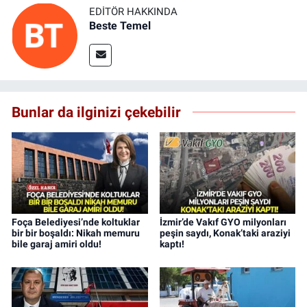
EDITÖR HAKKINDA
Beste Temel
Bunlar da ilginizi çekebilir
Foça Belediyesi’nde koltuklar
İzmir’de Vakıf GYO milyonları
bir bir boşaldı: Nikah memuru
peşin saydı, Konak’taki araziyi
bile garaj amiri oldu!
kaptı!