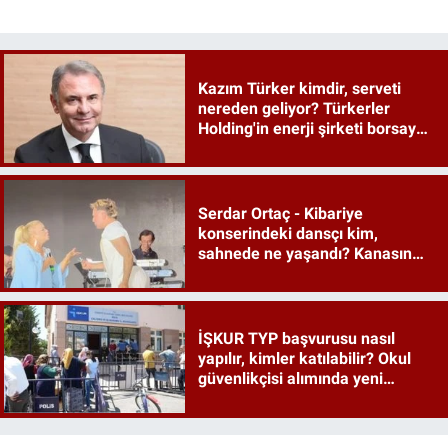
Kazım Türker kimdir, serveti
nereden geliyor? Türkerler
Holding'in enerji şirketi borsaya
geliyor
Serdar Ortaç - Kibariye
konserindeki dansçı kim,
sahnede ne yaşandı? Kanasın
düetindeki performans olay oldu
İŞKUR TYP başvurusu nasıl
yapılır, kimler katılabilir? Okul
güvenlikçisi alımında yeni
detaylar ortaya çıktı