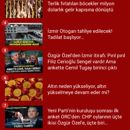
Terlik fırlatılan böcekler milyon
dolarlık gelir kapısına dönüştü
4
İzmir Otogarı tahliye edilecek!
Tadilat başlıyor...
5
Özgür Özel'den İzmir itirafı: Pırıl pırıl
Filiz Cerioğlu Sengel vardı! Ama
ankette Cemil Tugay birinci çıktı
6
Altın neden yükseliyor, altın
yükselmeye devam eder mi?
7
Yeni Parti'nin kuruluşu sonrası ilk
anket ORC'den: CHP oylarının üçte
ikisi Özgür Özel'e, üçte biri
Kılıçdaroğlu'na