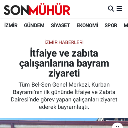
İzmir Nöbetçi Eczaneler
İZMİR
GÜNDEM
SİYASET
EKONOMİ
SPOR
M
İzmir Hava Durumu
İZMIR HABERLERI
İtfaiye ve zabıta
İzmir Namaz Vakitleri
çalışanlarına bayram
İzmir Trafik Yoğunluk Haritası
ziyareti
Süper Lig Puan Durumu ve Fikstür
Tüm Bel-Sen Genel Merkezi, Kurban
Bayramı’nın ilk gününde İtfaiye ve Zabıta
Tüm Manşetler
Dairesi’nde görev yapan çalışanları ziyaret
ederek bayramlaştı.
Son Dakika Haberleri
Haber Arşivi