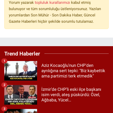
Yorum yazarak
topluluk kurallarımızı
kabul etmiş
bulunuyor ve tüm sorumluluğu üstleniyorsunuz. Yazılan
yorumlardan Son Mühür - Son Dakika Haber, Güncel
Gazete Haberleri hiçbir şekilde sorumlu tutulamaz.
Trend Haberler
1
Aziz Kocaoğlu'nun CHP'den
ayrılığına sert tepki: "Biz kaybettik
ama partimizi terk etmedik"
2
İzmir’de CHP’li eski ilçe başkanı
isim verdi, ateş püskürdü: Özel,
Ağbaba, Yücel…
3