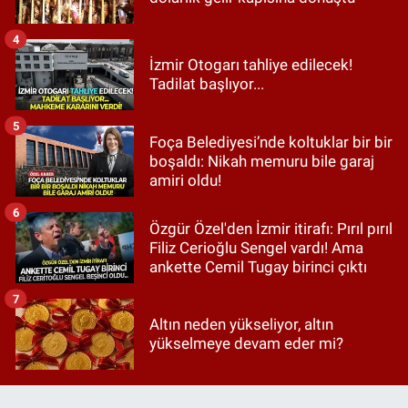
4
İzmir Otogarı tahliye edilecek!
Tadilat başlıyor...
5
Foça Belediyesi’nde koltuklar bir bir
boşaldı: Nikah memuru bile garaj
amiri oldu!
6
Özgür Özel'den İzmir itirafı: Pırıl pırıl
Filiz Cerioğlu Sengel vardı! Ama
ankette Cemil Tugay birinci çıktı
7
Altın neden yükseliyor, altın
yükselmeye devam eder mi?