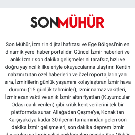
Son Mühür, İzmir’in dijital hafızası ve Ege Bölgesi'nin en
dinamik yerel haber portalıdır. Güncel İzmir haberleri ve
anlık İzmir son dakika gelişmelerini tarafsız, hızlı ve
doğru yayıncılık ilkeleriyle okuyucularına ulaştırır. Kentin
nabzını tutan özel haberlerin ve özel röportajların yanı
sıra, İzmirlilerin günlük yaşamını kolaylaştıran İzmir hava
durumu (15 günlük tahminler), İzmir namaz vakitleri,
İzmir ezan vakti ve anlık İzmir altın fiyatları (Kuyumcular
Odası canlı verileri) gibi kritik kent verilerini tek bir
platformda sunar. Aliağa'dan Çeşme'ye, Konak'tan
Karşıyaka'ya kadar 30 ilçenin tamamından gelen son
dakika İzmir gelişmeleri, son dakika deprem İzmir
duyuruları ve İzmir valisi açıklamaları anında Son Mühür