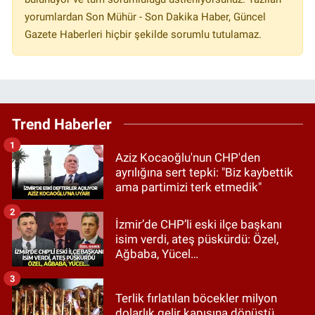
yorumlardan Son Mühür - Son Dakika Haber, Güncel
Gazete Haberleri hiçbir şekilde sorumlu tutulamaz.
Trend Haberler
1
Aziz Kocaoğlu'nun CHP'den
ayrılığına sert tepki: "Biz kaybettik
ama partimizi terk etmedik"
2
İzmir’de CHP’li eski ilçe başkanı
isim verdi, ateş püskürdü: Özel,
Ağbaba, Yücel…
3
Terlik fırlatılan böcekler milyon
dolarlık gelir kapısına dönüştü