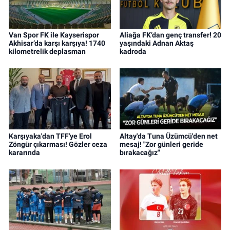
Van Spor FK ile Kayserispor
Aliağa FK’dan genç transfer! 20
Akhisar’da karşı karşıya! 1740
yaşındaki Adnan Aktaş
kilometrelik deplasman
kadroda
Karşıyaka'dan TFF'ye Erol
Altay'da Tuna Üzümcü'den net
Zöngür çıkarması! Gözler ceza
mesaj! "Zor günleri geride
kararında
bırakacağız"