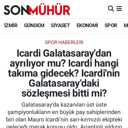
İzmir Nöbetçi Eczaneler
İZMİR
GÜNDEM
SİYASET
EKONOMİ
SPOR
M
İzmir Hava Durumu
SPOR HABERLERI
Icardi Galatasaray'dan
İzmir Namaz Vakitleri
ayrılıyor mu? Icardi hangi
İzmir Trafik Yoğunluk Haritası
takıma gidecek? Icardi'nin
Süper Lig Puan Durumu ve Fikstür
Galatasaray'daki
sözleşmesi bitti mi?
Tüm Manşetler
Galatasaray’da kazanılan üst üste
Son Dakika Haberleri
şampiyonlukların en büyük pay sahiplerinden
biri olan Mauro Icardi’nin sarı-kırmızılı ekipteki
Haber Arşivi
geleceği merak konusu oldu. Arjantinli yıldızın