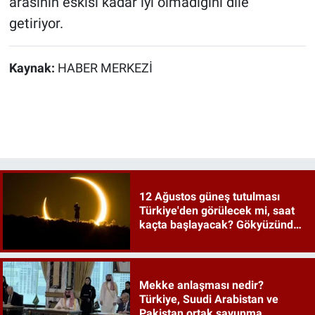
arasının eskisi kadar iyi olmadığını dile
getiriyor.
Kaynak:
HABER MERKEZİ
12 Ağustos güneş tutulması
Türkiye'den görülecek mi, saat
kaçta başlayacak? Gökyüzünde
tarihi an
Mekke anlaşması nedir?
Türkiye, Suudi Arabistan ve
Pakistan ortak savunma