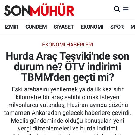
İzmir Nöbetçi Eczaneler
İZMİR
GÜNDEM
SİYASET
EKONOMİ
SPOR
M
İzmir Hava Durumu
EKONOMI HABERLERI
Hurda Araç Teşviki'nde son
İzmir Namaz Vakitleri
durum ne? ÖTV indirimi
İzmir Trafik Yoğunluk Haritası
TBMM'den geçti mi?
Süper Lig Puan Durumu ve Fikstür
Eski arabasını yenilemek ya da ilk kez sıfır
kilometre bir araç sahibi olmak isteyen
Tüm Manşetler
milyonlarca vatandaş, Haziran ayında gözünü
tamamen Ankara'dan gelecek haberlere çevirdi.
Son Dakika Haberleri
Meclis gündeminde olduğu konuşulan yeni
vergi düzenlemeleri ve hurda indirimi
Haber Arşivi