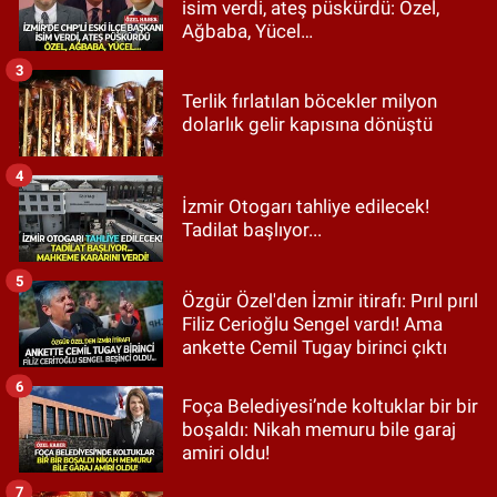
isim verdi, ateş püskürdü: Özel,
Ağbaba, Yücel…
3
Terlik fırlatılan böcekler milyon
dolarlık gelir kapısına dönüştü
4
İzmir Otogarı tahliye edilecek!
Tadilat başlıyor...
5
Özgür Özel'den İzmir itirafı: Pırıl pırıl
Filiz Cerioğlu Sengel vardı! Ama
ankette Cemil Tugay birinci çıktı
6
Foça Belediyesi’nde koltuklar bir bir
boşaldı: Nikah memuru bile garaj
amiri oldu!
7