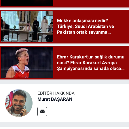
tarihi an
Mekke anlaşması nedir?
Türkiye, Suudi Arabistan ve
Pakistan ortak savunma
anlaşması maddeleri
Ebrar Karakurt'un sağlık durumu
nasıl? Ebrar Karakurt Avrupa
Şampiyonası'nda sahada olacak
mı?
EDITÖR HAKKINDA
Murat BAŞARAN