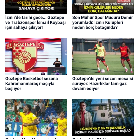
İzmir’de tarihi gece... Göztepe
Son Mühür Spor Müdürü Demir
ve Trabzonspor İsmail Köybaşı
yorumladı: İzmir Kulüpleri
için sahaya çıkıyor!
neden borç batağında?
Göztepe Basketbol sezona
Göztepe'de yeni sezon mesaisi
Kahramanmaraş maçıyla
sürüyor: Hazırlıklar tam gaz
başlıyor
devam ediyor