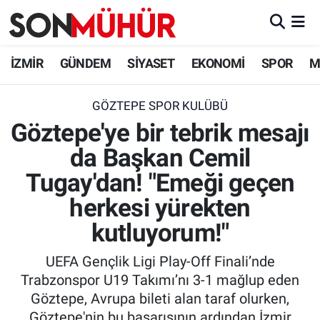
İzmir Nöbetçi Eczaneler
İZMİR
GÜNDEM
SİYASET
EKONOMİ
SPOR
M
İzmir Hava Durumu
GÖZTEPE SPOR KULÜBÜ
Göztepe'ye bir tebrik mesajı
İzmir Namaz Vakitleri
da Başkan Cemil
İzmir Trafik Yoğunluk Haritası
Tugay'dan! "Emeği geçen
Süper Lig Puan Durumu ve Fikstür
herkesi yürekten
kutluyorum!"
Tüm Manşetler
UEFA Gençlik Ligi Play-Off Finali’nde
Son Dakika Haberleri
Trabzonspor U19 Takımı’nı 3-1 mağlup eden
Göztepe, Avrupa bileti alan taraf olurken,
Haber Arşivi
Göztepe'nin bu başarısının ardından İzmir