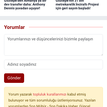
Göztepe’den Almanya’ya bir
Göztepe'nin 31 bin
dev transfer daha: Anthony
metrekarelik İnciraltı Projesi
Dennis yuvadan uçuyor!
için geri sayım başladı!
Yorumlar
Gönder
Yorum yazarak
topluluk kurallarımızı
kabul etmiş
bulunuyor ve tüm sorumluluğu üstleniyorsunuz. Yazılan
yorumlardan Son Mühür - Son Dakika Haber, Güncel