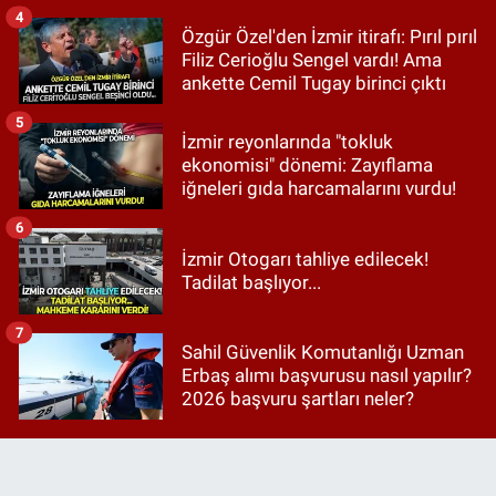
4
Özgür Özel'den İzmir itirafı: Pırıl pırıl
Filiz Cerioğlu Sengel vardı! Ama
ankette Cemil Tugay birinci çıktı
5
İzmir reyonlarında "tokluk
ekonomisi" dönemi: Zayıflama
iğneleri gıda harcamalarını vurdu!
6
İzmir Otogarı tahliye edilecek!
Tadilat başlıyor...
7
Sahil Güvenlik Komutanlığı Uzman
Erbaş alımı başvurusu nasıl yapılır?
2026 başvuru şartları neler?