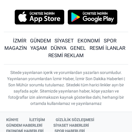
İZMİR
GÜNDEM
SİYASET
EKONOMİ
SPOR
MAGAZİN
YAŞAM
DÜNYA
GENEL
RESMİ İLANLAR
RESMİ REKLAM
Sitede yayınlanan içerik ve yorumlardan yazarları sorumludur.
Yayınlanan yorumlardan İzmir Haber, İzmir Son Dakika Haberleri |
Son Mühür sorumlu tutulamaz. Sitedeki tüm harici linkler ayrı bir
sayfada açılır. Sitemizde yayınlanan haber, köşe yazıları ve
fotoğraflar izin alınmaksızın kaynak gösterilse dahi, herhangi bir
ortamda kullanılamaz ve yayınlanamaz
KÜNYE
İLETİŞİM
GİZLİLİK SÖZLEŞMESİ
GÜNDEM HABERLERİ
SİYASET HABERLERİ
EKONOMİ HABERLERİ
SPOR HABERLERİ