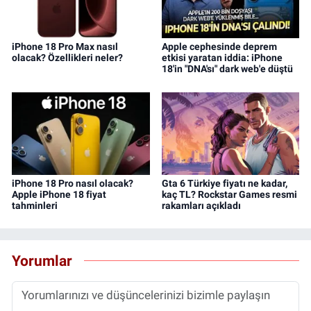
iPhone 18 Pro Max nasıl
Apple cephesinde deprem
olacak? Özellikleri neler?
etkisi yaratan iddia: iPhone
18'in "DNA'sı" dark web'e düştü
iPhone 18 Pro nasıl olacak?
Gta 6 Türkiye fiyatı ne kadar,
Apple iPhone 18 fiyat
kaç TL? Rockstar Games resmi
tahminleri
rakamları açıkladı
Yorumlar