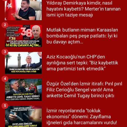
Yıldıray Demirkaya kimdir, nasıl
hayatını kaybetti? Merter'in tanınan
ismi için taziye mesajı
2
Mutlak butlanın mimarı Karaaslan
bombaları peş peşe patlattı: İyi ki
bu davayı açtım…
3
Aziz Kocaoğlu'nun CHP'den
ayrılığına sert tepki: "Biz kaybettik
ama partimizi terk etmedik"
4
Özgür Özel'den İzmir itirafı: Pırıl pırıl
Filiz Cerioğlu Sengel vardı! Ama
ankette Cemil Tugay birinci çıktı
5
İzmir reyonlarında "tokluk
ekonomisi" dönemi: Zayıflama
iğneleri gıda harcamalarını vurdu!