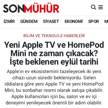
İzmir Nöbetçi Eczaneler
İZMİR
GÜNDEM
SİYASET
EKONOMİ
SPOR
M
İzmir Hava Durumu
BILIM VE TEKNOLOJI HABERLERI
Yeni Apple TV ve HomePod
İzmir Namaz Vakitleri
Mini ne zaman çıkacak?
İzmir Trafik Yoğunluk Haritası
İşte beklenen eylül tarihi
Süper Lig Puan Durumu ve Fikstür
Apple'ın ev ekosistemini tazeleyecek iki yeni
cihazı uzun süredir bekleniyordu. Gelen
Tüm Manşetler
iddialara göre yeni Apple TV ve yeni HomePod
Mini, bu sonbahar resmi olarak satışa çıkabilir.
Son Dakika Haberleri
Apple kullanıcıları için bu, salon ve ev içi
deneyimi yenileyecek önemli bir adım olabilir.
Haber Arşivi