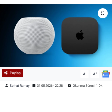
Paylaş
-
+
A
A
Serhat Ramay
31.05.2026 - 22:28
Okunma Süresi: 1 Dk