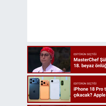
EDITÖRÜN SEÇTIĞI
MasterChef Şük
18. beyaz önlüğ
EDITÖRÜN SEÇTIĞI
iPhone 18 Pro t
çıkacak? Apple