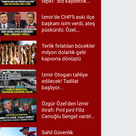
tepki: "Biz kaybettik
ama partimizi terk
etmedik"
İzmir’de CHP’li eski ilçe
başkanı isim verdi, ateş
püskürdü: Özel,
Ağbaba, Yücel…
Terlik fırlatılan böcekler
milyon dolarlık gelir
kapısına dönüştü
İzmir Otogarı tahliye
edilecek! Tadilat
başlıyor...
Özgür Özel'den İzmir
itirafı: Pırıl pırıl Filiz
Cerioğlu Sengel vardı!
Ama ankette Cemil
Tugay birinci çıktı
Sahil Güvenlik