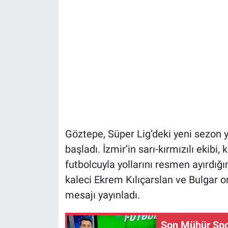
Göztepe, Süper Lig’deki yeni sezon 
başladı. İzmir’in sarı-kırmızılı ekib
futbolcuyla yollarını resmen ayırdığ
kaleci Ekrem Kılıçarslan ve Bulgar o
mesajı yayınladı.
Son Mühür Spor