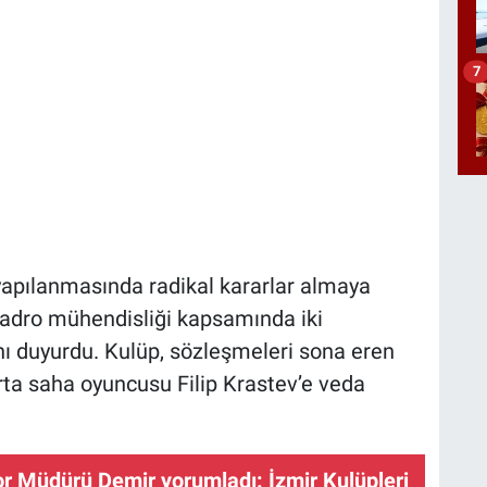
7
yapılanmasında radikal kararlar almaya
i, kadro mühendisliği kapsamında iki
ını duyurdu. Kulüp, sözleşmeleri sona eren
rta saha oyuncusu Filip Krastev’e veda
 Müdürü Demir yorumladı: İzmir Kulüpleri