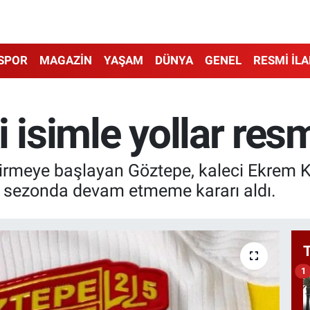
SPOR
MAGAZİN
YAŞAM
DÜNYA
GENEL
RESMİ İL
 isimle yollar res
irmeye başlayan Göztepe, kaleci Ekrem Kı
ni sezonda devam etmeme kararı aldı.
1