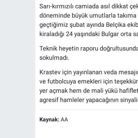
Sarı-kırmızılı camiada asıl dikkat çe
döneminde büyük umutlarla takıma ka
geçtiğimiz şubat ayında Belçika ek
kiraladığı 24 yaşındaki Bulgar orta
Teknik heyetin raporu doğrultusund
sokulmadı.
Krastev için yayınlanan veda mesajı
ve futbolcuya emekleri için teşekkü
yer açmak hem de mali yükü hafifl
agresif hamleler yapacağının sinyalin
Kaynak:
AA