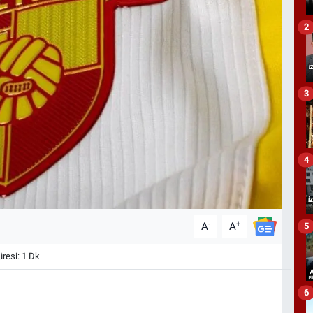
2
3
4
-
+
A
A
5
esi: 1 Dk
6