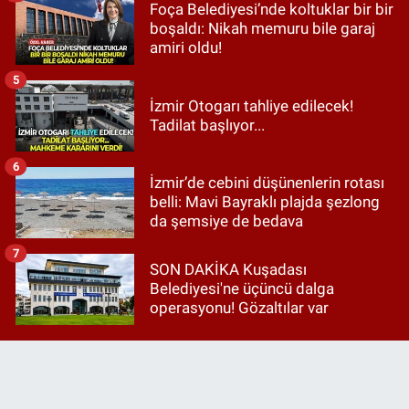
Foça Belediyesi’nde koltuklar bir bir
boşaldı: Nikah memuru bile garaj
amiri oldu!
5
İzmir Otogarı tahliye edilecek!
Tadilat başlıyor...
6
İzmir’de cebini düşünenlerin rotası
belli: Mavi Bayraklı plajda şezlong
da şemsiye de bedava
7
SON DAKİKA Kuşadası
Belediyesi'ne üçüncü dalga
operasyonu! Gözaltılar var