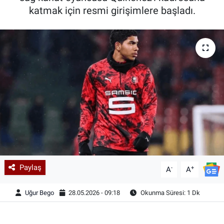
katmak için resmi girişimlere başladı.
Paylaş
-
+
A
A
Uğur Bego
28.05.2026 - 09:18
Okunma Süresi: 1 Dk