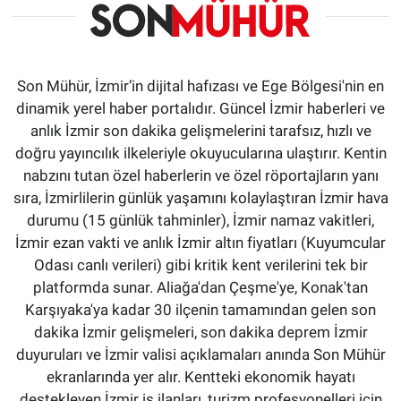
Son Mühür, İzmir’in dijital hafızası ve Ege Bölgesi'nin en
dinamik yerel haber portalıdır. Güncel İzmir haberleri ve
anlık İzmir son dakika gelişmelerini tarafsız, hızlı ve
doğru yayıncılık ilkeleriyle okuyucularına ulaştırır. Kentin
nabzını tutan özel haberlerin ve özel röportajların yanı
sıra, İzmirlilerin günlük yaşamını kolaylaştıran İzmir hava
durumu (15 günlük tahminler), İzmir namaz vakitleri,
İzmir ezan vakti ve anlık İzmir altın fiyatları (Kuyumcular
Odası canlı verileri) gibi kritik kent verilerini tek bir
platformda sunar. Aliağa'dan Çeşme'ye, Konak'tan
Karşıyaka'ya kadar 30 ilçenin tamamından gelen son
dakika İzmir gelişmeleri, son dakika deprem İzmir
duyuruları ve İzmir valisi açıklamaları anında Son Mühür
ekranlarında yer alır. Kentteki ekonomik hayatı
destekleyen İzmir iş ilanları, turizm profesyonelleri için