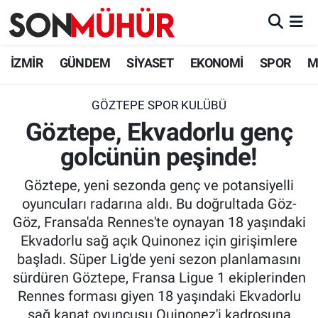
İzmir Nöbetçi Eczaneler
İZMİR
GÜNDEM
SİYASET
EKONOMİ
SPOR
M
İzmir Hava Durumu
GÖZTEPE SPOR KULÜBÜ
Göztepe, Ekvadorlu genç
İzmir Namaz Vakitleri
golcünün peşinde!
İzmir Trafik Yoğunluk Haritası
Göztepe, yeni sezonda genç ve potansiyelli
Süper Lig Puan Durumu ve Fikstür
oyuncuları radarına aldı. Bu doğrultada Göz-
Göz, Fransa'da Rennes'te oynayan 18 yaşındaki
Tüm Manşetler
Ekvadorlu sağ açık Quinonez için girişimlere
başladı. Süper Lig'de yeni sezon planlamasını
Son Dakika Haberleri
sürdüren Göztepe, Fransa Ligue 1 ekiplerinden
Rennes forması giyen 18 yaşındaki Ekvadorlu
Haber Arşivi
sağ kanat oyuncusu Quinonez'i kadrosuna