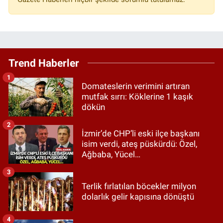
Trend Haberler
1
Domateslerin verimini artıran
mutfak sırrı: Köklerine 1 kaşık
dökün
2
İzmir’de CHP’li eski ilçe başkanı
isim verdi, ateş püskürdü: Özel,
Ağbaba, Yücel…
3
Terlik fırlatılan böcekler milyon
dolarlık gelir kapısına dönüştü
4