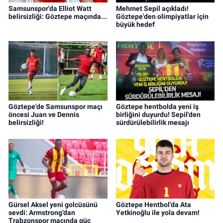
Samsunspor'da Elliot Watt
Mehmet Sepil açıkladı!
belirsizliği: Göztepe maçında...
Göztepe'den olimpiyatlar için
büyük hedef
Göztepe'de Samsunspor maçı
Göztepe hentbolda yeni iş
öncesi Juan ve Dennis
birliğini duyurdu! Sepil'den
belirsizliği!
sürdürülebilirlik mesajı
Gürsel Aksel yeni golcüsünü
Göztepe Hentbol’da Ata
sevdi: Armstrong’dan
Yetkinoğlu ile yola devam!
Trabzonspor maçında güç