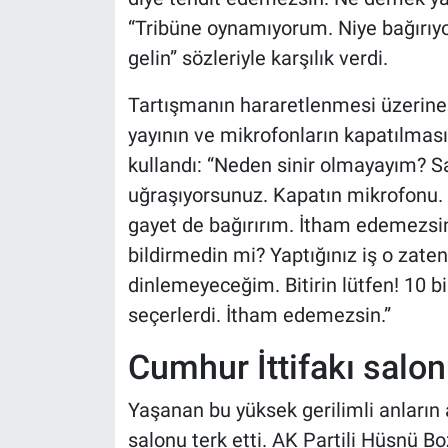
“Tribüne oynamıyorum. Niye bağırıyo
gelin” sözleriyle karşılık verdi.
Tartışmanın hararetlenmesi üzerine
yayının ve mikrofonların kapatılmasını
kullandı: “Neden sinir olmayayım? Sa
uğraşıyorsunuz. Kapatın mikrofonu. Y
gayet de bağırırım. İtham edemezsin
bildirmedin mi? Yaptığınız iş o zaten.
dinlemeyeceğim. Bitirin lütfen! 10 bin
seçerlerdi. İtham edemezsin.”
Cumhur İttifakı salonu
Yaşanan bu yüksek gerilimli anların 
salonu terk etti. AK Partili Hüsnü B