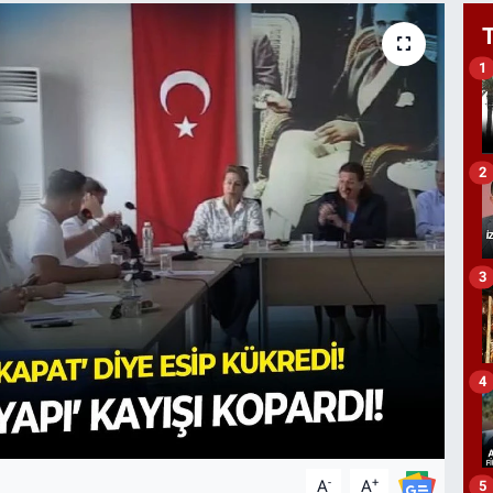
1
2
3
4
-
+
A
A
5