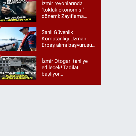
Tugay birinci çıktı
İzmir reyonlarında
"tokluk ekonomisi"
dönemi: Zayıflama
iğneleri gıda
harcamalarını vurdu!
Sahil Güvenlik
Komutanlığı Uzman
Erbaş alımı başvurusu
nasıl yapılır? 2026
başvuru şartları neler?
İzmir Otogarı tahliye
edilecek! Tadilat
başlıyor...