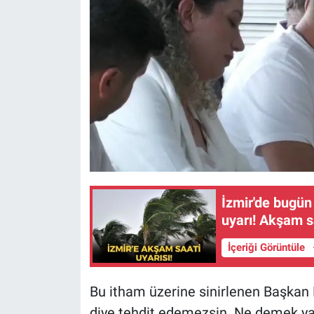
İzmir'de bugün
uyarı! Akşam s
İçeriği Görüntüle
Bu itham üzerine sinirlenen Başkan Fı
diye tehdit edemezsin. Ne demek yakı