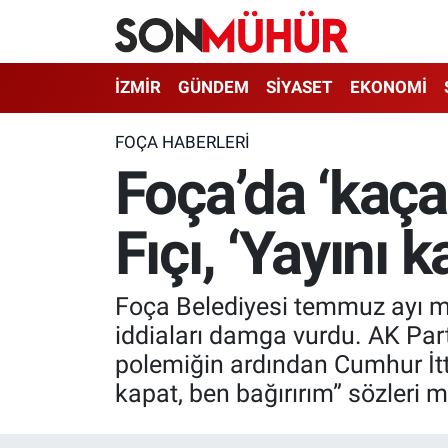
İzmir Nöbetçi Eczaneler
İZMİR
GÜNDEM
SİYASET
EKONOMİ
İzmir Hava Durumu
FOÇA HABERLERI
Foça’da ‘kaça
İzmir Namaz Vakitleri
Fıçı, ‘Yayını 
İzmir Trafik Yoğunluk Haritası
Süper Lig Puan Durumu ve Fikstür
Foça Belediyesi temmuz ayı me
Tüm Manşetler
iddiaları damga vurdu. AK Part
polemiğin ardından Cumhur İttif
Son Dakika Haberleri
kapat, ben bağırırım” sözleri m
Haber Arşivi