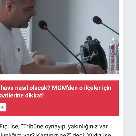
 hava nasıl olacak? MGM'den o ilçeler için
aatlerine dikkat!
çı ise, “Tribüne oynayıp, yakınlığınız var
nlığım var? Kastınız ne?” dedi. Yıldız ise,