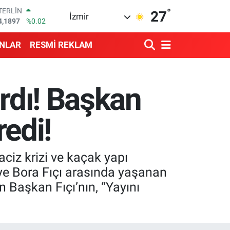
4,1897
%0.02
°
RAM ALTIN
27
İzmir
574.81
%1.44
İST100
3.887
%64
ANLAR
RESMİ REKLAM
ITCOIN
4.360,53
%-0.76
OLAR
7,7069
%0.17
ardı! Başkan
URO
5,0265
%0.01
redi!
ciz krizi ve kaçak yapı
iye Bora Fıçı arasında yaşanan
n Başkan Fıçı’nın, “Yayını