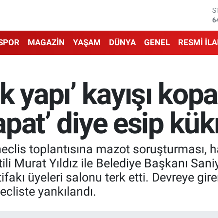
6
G
6
B
1
SPOR
MAGAZİN
YAŞAM
DÜNYA
GENEL
RESMİ İL
B
6
D
4
k yapı’ kayışı kop
E
5
kapat’ diye esip kük
clis toplantısına mazot soruşturması, ha
ili Murat Yıldız ile Belediye Başkanı San
akı üyeleri salonu terk etti. Devreye gire
ecliste yankılandı.