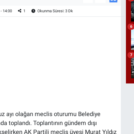
- 14:00
1
Okunma Süresi: 3 Dk
6
7
 ayı olağan meclis oturumu Belediye
nda toplandı. Toplantının gündem dışı
lirken AK Partili meclis üyesi Murat Yıldız