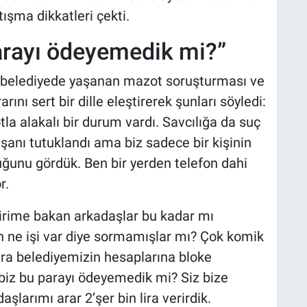
tışma dikkatleri çekti.
arayı ödeyemedik mi?”
z, belediyede yaşanan mazot soruşturması ve
ını sert bir dille eleştirerek şunları söyledi:
a alakalı bir durum vardı. Savcılığa da suç
şanı tutuklandı ama biz sadece bir kişinin
uğunu gördük. Ben bir yerden telefon dahi
r.
birime bakan arkadaşlar bu kadar mı
 ne işi var diye sormamışlar mı? Çok komik
lira belediyemizin hesaplarına bloke
biz bu parayı ödeyemedik mi? Siz bize
şlarımı arar 2’şer bin lira verirdik.