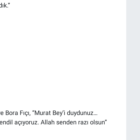
ık.”
ye Bora Fıçı, “Murat Bey’i duydunuz…
endil açıyoruz. Allah senden razı olsun”