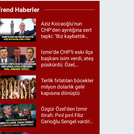
Trend Haberler
Aziz Kocaoğlu'nun
CHP'den ayrılığına sert
tepki: "Biz kaybettik
ama partimizi terk
etmedik"
İzmir’de CHP’li eski ilçe
başkanı isim verdi, ateş
püskürdü: Özel,
Ağbaba, Yücel…
Terlik fırlatılan böcekler
milyon dolarlık gelir
kapısına dönüştü
Özgür Özel'den İzmir
itirafı: Pırıl pırıl Filiz
Cerioğlu Sengel vardı!
Ama ankette Cemil