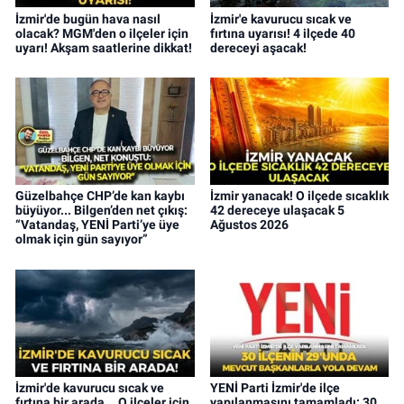
İzmir'de bugün hava nasıl
İzmir'e kavurucu sıcak ve
olacak? MGM'den o ilçeler için
fırtına uyarısı! 4 ilçede 40
uyarı! Akşam saatlerine dikkat!
dereceyi aşacak!
Güzelbahçe CHP’de kan kaybı
İzmir yanacak! O ilçede sıcaklık
büyüyor... Bilgen’den net çıkış:
42 dereceye ulaşacak 5
“Vatandaş, YENİ Parti’ye üye
Ağustos 2026
olmak için gün sayıyor”
İzmir'de kavurucu sıcak ve
YENİ Parti İzmir'de ilçe
fırtına bir arada... O ilçeler için
yapılanmasını tamamladı: 30