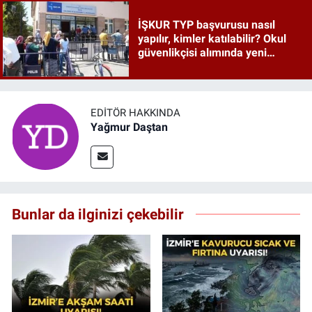
İŞKUR TYP başvurusu nasıl
yapılır, kimler katılabilir? Okul
güvenlikçisi alımında yeni
detaylar ortaya çıktı
EDITÖR HAKKINDA
Yağmur Daştan
Bunlar da ilginizi çekebilir