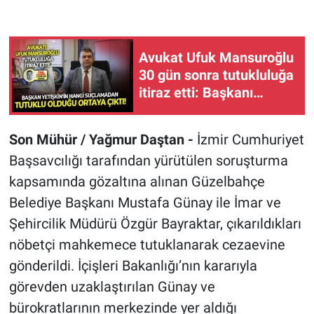
Avukat Ufuk Mansuroğlu
30 gün sonra tutukluluğa
itiraz etti: Başkanı
Yetişkin'in hangi
suçlamadan tutuklu
Son Mühür / Yağmur Daştan -
İzmir Cumhuriyet
olduğu ortaya çıktı!
Başsavcılığı tarafından yürütülen soruşturma
kapsamında gözaltına alınan Güzelbahçe
Belediye Başkanı Mustafa Günay ile İmar ve
Şehircilik Müdürü Özgür Bayraktar, çıkarıldıkları
nöbetçi mahkemece tutuklanarak cezaevine
gönderildi. İçişleri Bakanlığı’nın kararıyla
görevden uzaklaştırılan Günay ve
bürokratlarının merkezinde yer aldığı