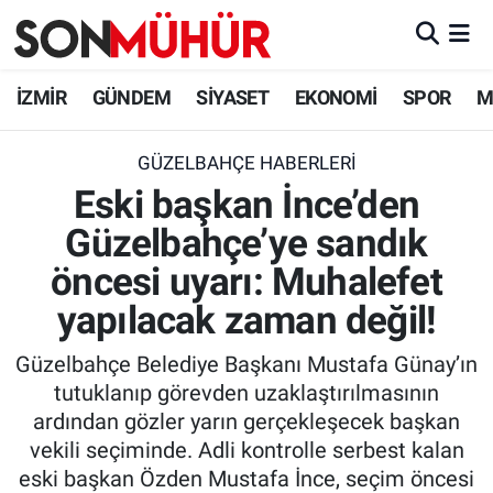
İzmir Nöbetçi Eczaneler
İZMİR
GÜNDEM
SİYASET
EKONOMİ
SPOR
M
İzmir Hava Durumu
GÜZELBAHÇE HABERLERI
Eski başkan İnce’den
İzmir Namaz Vakitleri
Güzelbahçe’ye sandık
İzmir Trafik Yoğunluk Haritası
öncesi uyarı: Muhalefet
Süper Lig Puan Durumu ve Fikstür
yapılacak zaman değil!
Güzelbahçe Belediye Başkanı Mustafa Günay’ın
Tüm Manşetler
tutuklanıp görevden uzaklaştırılmasının
ardından gözler yarın gerçekleşecek başkan
Son Dakika Haberleri
vekili seçiminde. Adli kontrolle serbest kalan
eski başkan Özden Mustafa İnce, seçim öncesi
Haber Arşivi