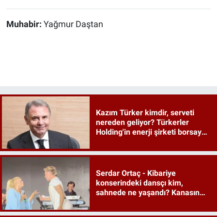
Muhabir:
Yağmur Daştan
Kazım Türker kimdir, serveti
nereden geliyor? Türkerler
Holding'in enerji şirketi borsaya
geliyor
Serdar Ortaç - Kibariye
konserindeki dansçı kim,
sahnede ne yaşandı? Kanasın
düetindeki performans olay oldu