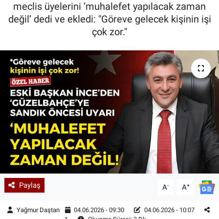
meclis üyelerini ‘muhalefet yapılacak zaman
değil’ dedi ve ekledi: "Göreve gelecek kişinin işi
çok zor."
Paylaş
-
+
A
A
Yağmur Daştan
04.06.2026 - 09:30
04.06.2026 - 10:07