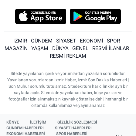
İZMİR
GÜNDEM
SİYASET
EKONOMİ
SPOR
MAGAZİN
YAŞAM
DÜNYA
GENEL
RESMİ İLANLAR
RESMİ REKLAM
Sitede yayınlanan içerik ve yorumlardan yazarları sorumludur.
Yayınlanan yorumlardan İzmir Haber, İzmir Son Dakika Haberleri |
Son Mühür sorumlu tutulamaz. Sitedeki tüm harici linkler ayrı bir
sayfada açılır. Sitemizde yayınlanan haber, köşe yazıları ve
fotoğraflar izin alınmaksızın kaynak gösterilse dahi, herhangi bir
ortamda kullanılamaz ve yayınlanamaz
KÜNYE
İLETİŞİM
GİZLİLİK SÖZLEŞMESİ
GÜNDEM HABERLERİ
SİYASET HABERLERİ
EKONOMİ HABERLERİ
SPOR HABERLERİ