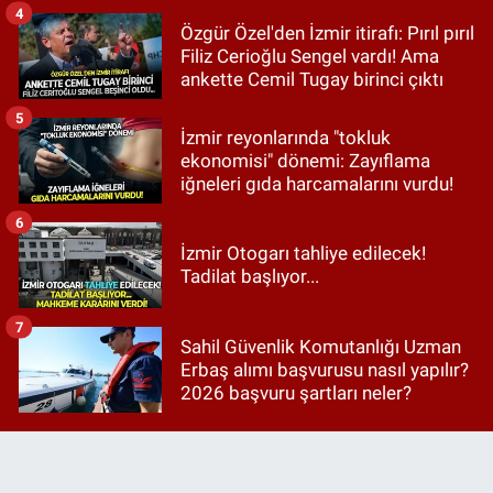
4
Özgür Özel'den İzmir itirafı: Pırıl pırıl
Filiz Cerioğlu Sengel vardı! Ama
ankette Cemil Tugay birinci çıktı
5
İzmir reyonlarında "tokluk
ekonomisi" dönemi: Zayıflama
iğneleri gıda harcamalarını vurdu!
6
İzmir Otogarı tahliye edilecek!
Tadilat başlıyor...
7
Sahil Güvenlik Komutanlığı Uzman
Erbaş alımı başvurusu nasıl yapılır?
2026 başvuru şartları neler?