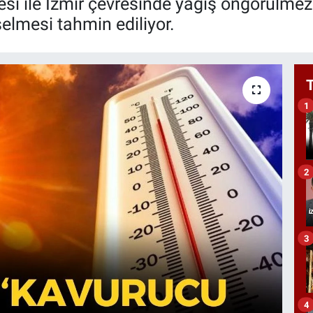
si ile İzmir çevresinde yağış öngörülmezk
elmesi tahmin ediliyor.
1
2
3
4