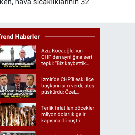
en, hava sıcaklıklarının 32
Trend Haberler
Aziz Kocaoğlu'nun
CHP'den ayrılığına sert
tepki: "Biz kaybettik
ama partimizi terk
etmedik"
İzmir’de CHP’li eski ilçe
başkanı isim verdi, ateş
püskürdü: Özel,
Ağbaba, Yücel…
Terlik fırlatılan böcekler
milyon dolarlık gelir
kapısına dönüştü