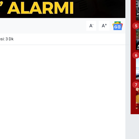
-
+
A
A
5
i: 3 Dk
6
7