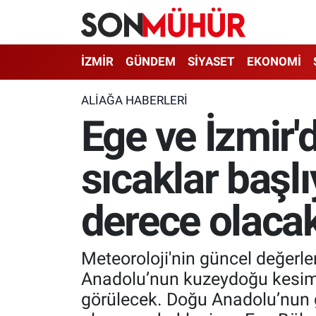
İzmir Nöbetçi Eczaneler
İZMİR
GÜNDEM
SİYASET
EKONOMİ
İzmir Hava Durumu
ALIAĞA HABERLERI
Ege ve İzmir'
İzmir Namaz Vakitleri
sıcaklar başl
İzmir Trafik Yoğunluk Haritası
Süper Lig Puan Durumu ve Fikstür
derece olaca
Tüm Manşetler
Meteoroloji'nin güncel değerle
Son Dakika Haberleri
Anadolu’nun kuzeydoğu kesimle
görülecek. Doğu Anadolu’nun 
Haber Arşivi