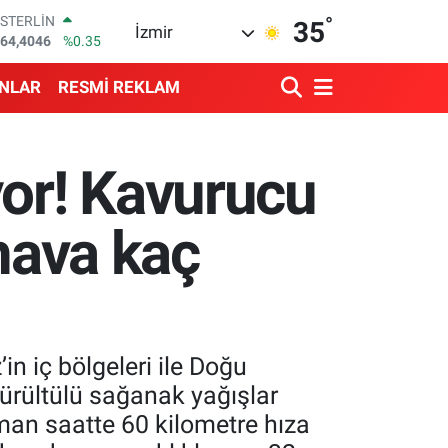
°
GRAM ALTIN
35
İzmir
6618.49
%2.12
BİST100
13.773
%-19
ANLAR
RESMİ REKLAM
BITCOIN
65.130,04
%1.2
DOLAR
47,7106
%0.17
yor! Kavurucu
EURO
55,1652
%0.27
STERLİN
 hava kaç
64,4046
%0.35
n iç bölgeleri ile Doğu
ürültülü sağanak yağışlar
an saatte 60 kilometre hıza