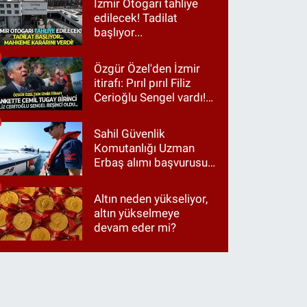
İzmir Otogarı tahliye
edilecek! Tadilat
başlıyor...
Özgür Özel'den İzmir
itirafı: Pırıl pırıl Filiz
Cerioğlu Sengel vardı!
Ama ankette Cemil
Tugay birinci çıktı
Sahil Güvenlik
Komutanlığı Uzman
Erbaş alımı başvurusu
nasıl yapılır? 2026
başvuru şartları neler?
Altın neden yükseliyor,
altın yükselmeye
devam eder mi?