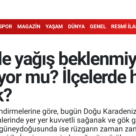
SPOR
MAGAZİN
YAŞAM
DÜNYA
GENEL
RESMİ İL
de yağış beklenmi
ıyor mu? İlçelerde
k?
ndirmelerine göre, bugün Doğu Karadeniz’i
rinde yer yer kuvvetli sağanak ve gök g
güneydoğusunda ise rüzgarın zaman zam