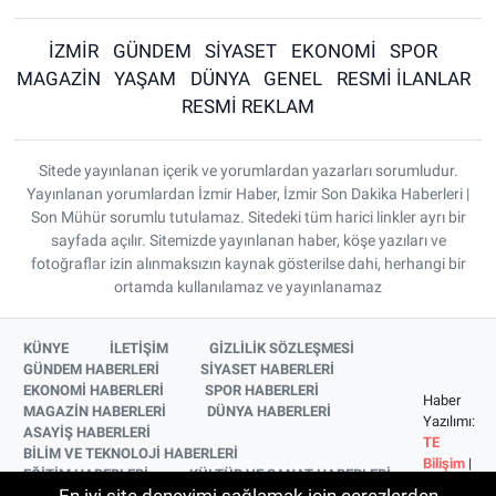
İZMİR
GÜNDEM
SİYASET
EKONOMİ
SPOR
MAGAZİN
YAŞAM
DÜNYA
GENEL
RESMİ İLANLAR
RESMİ REKLAM
Sitede yayınlanan içerik ve yorumlardan yazarları sorumludur.
Yayınlanan yorumlardan İzmir Haber, İzmir Son Dakika Haberleri |
Son Mühür sorumlu tutulamaz. Sitedeki tüm harici linkler ayrı bir
sayfada açılır. Sitemizde yayınlanan haber, köşe yazıları ve
fotoğraflar izin alınmaksızın kaynak gösterilse dahi, herhangi bir
ortamda kullanılamaz ve yayınlanamaz
KÜNYE
İLETİŞİM
GİZLİLİK SÖZLEŞMESİ
GÜNDEM HABERLERİ
SİYASET HABERLERİ
EKONOMİ HABERLERİ
SPOR HABERLERİ
Haber
MAGAZİN HABERLERİ
DÜNYA HABERLERİ
Yazılımı:
ASAYİŞ HABERLERİ
TE
BİLİM VE TEKNOLOJİ HABERLERİ
Bilişim
|
EĞİTİM HABERLERİ
KÜLTÜR VE SANAT HABERLERİ
Copyright
SAĞLIK HABERLERİ
YAŞAM HABERLERİ