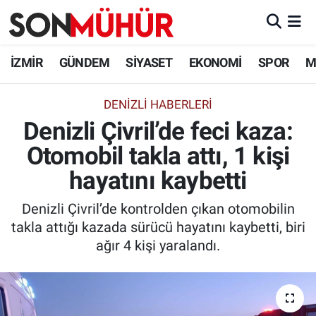
İzmir Nöbetçi Eczaneler
İZMİR
GÜNDEM
SİYASET
EKONOMİ
SPOR
M
İzmir Hava Durumu
DENİZLİ HABERLERİ
Denizli Çivril’de feci kaza:
İzmir Namaz Vakitleri
Otomobil takla attı, 1 kişi
İzmir Trafik Yoğunluk Haritası
hayatını kaybetti
Süper Lig Puan Durumu ve Fikstür
Denizli Çivril’de kontrolden çıkan otomobilin
takla attığı kazada sürücü hayatını kaybetti, biri
Tüm Manşetler
ağır 4 kişi yaralandı.
Son Dakika Haberleri
Haber Arşivi