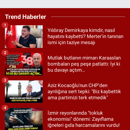
Trend Haberler
1
Yıldıray Demirkaya kimdir, nasıl
hayatını kaybetti? Merter'in tanınan
ismi için taziye mesajı
2
Mutlak butlanın mimarı Karaaslan
bombaları peş peşe patlattı: İyi ki
bu davayı açtım…
3
Aziz Kocaoğlu'nun CHP'den
ayrılığına sert tepki: "Biz kaybettik
ama partimizi terk etmedik"
4
İzmir reyonlarında "tokluk
ekonomisi" dönemi: Zayıflama
iğneleri gıda harcamalarını vurdu!