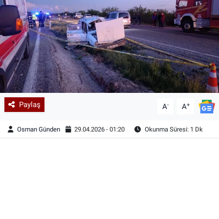
Paylaş
-
+
A
A
Osman Günden
29.04.2026 - 01:20
Okunma Süresi: 1 Dk