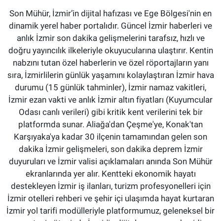
Son Mühür, İzmir’in dijital hafızası ve Ege Bölgesi'nin en
dinamik yerel haber portalıdır. Güncel İzmir haberleri ve
anlık İzmir son dakika gelişmelerini tarafsız, hızlı ve
doğru yayıncılık ilkeleriyle okuyucularına ulaştırır. Kentin
nabzını tutan özel haberlerin ve özel röportajların yanı
sıra, İzmirlilerin günlük yaşamını kolaylaştıran İzmir hava
durumu (15 günlük tahminler), İzmir namaz vakitleri,
İzmir ezan vakti ve anlık İzmir altın fiyatları (Kuyumcular
Odası canlı verileri) gibi kritik kent verilerini tek bir
platformda sunar. Aliağa'dan Çeşme'ye, Konak'tan
Karşıyaka'ya kadar 30 ilçenin tamamından gelen son
dakika İzmir gelişmeleri, son dakika deprem İzmir
duyuruları ve İzmir valisi açıklamaları anında Son Mühür
ekranlarında yer alır. Kentteki ekonomik hayatı
destekleyen İzmir iş ilanları, turizm profesyonelleri için
İzmir otelleri rehberi ve şehir içi ulaşımda hayat kurtaran
İzmir yol tarifi modülleriyle platformumuz, geleneksel bir