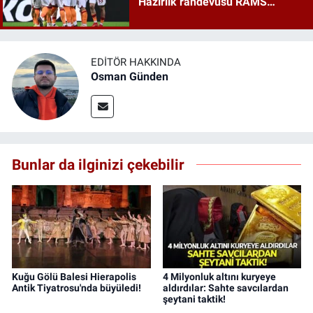
Hazırlık randevusu RAMS
Park'ta
EDITÖR HAKKINDA
Osman Günden
Bunlar da ilginizi çekebilir
Kuğu Gölü Balesi Hierapolis
4 Milyonluk altını kuryeye
Antik Tiyatrosu'nda büyüledi!
aldırdılar: Sahte savcılardan
şeytani taktik!