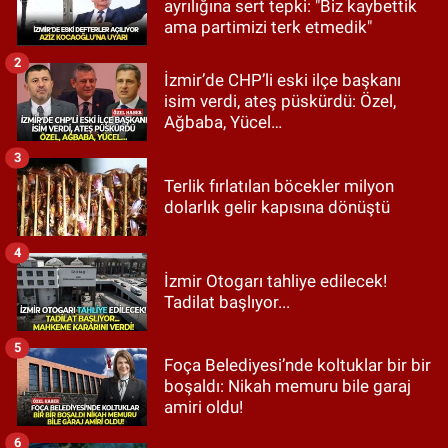
ayrılığına sert tepki: "Biz kaybettik
ama partimizi terk etmedik"
2
İzmir’de CHP’li eski ilçe başkanı
isim verdi, ateş püskürdü: Özel,
Ağbaba, Yücel…
3
Terlik fırlatılan böcekler milyon
dolarlık gelir kapısına dönüştü
4
İzmir Otogarı tahliye edilecek!
Tadilat başlıyor...
5
Foça Belediyesi’nde koltuklar bir bir
boşaldı: Nikah memuru bile garaj
amiri oldu!
6