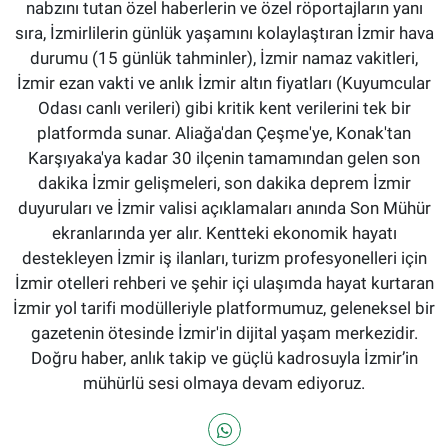
nabzını tutan özel haberlerin ve özel röportajların yanı
sıra, İzmirlilerin günlük yaşamını kolaylaştıran İzmir hava
durumu (15 günlük tahminler), İzmir namaz vakitleri,
İzmir ezan vakti ve anlık İzmir altın fiyatları (Kuyumcular
Odası canlı verileri) gibi kritik kent verilerini tek bir
platformda sunar. Aliağa'dan Çeşme'ye, Konak'tan
Karşıyaka'ya kadar 30 ilçenin tamamından gelen son
dakika İzmir gelişmeleri, son dakika deprem İzmir
duyuruları ve İzmir valisi açıklamaları anında Son Mühür
ekranlarında yer alır. Kentteki ekonomik hayatı
destekleyen İzmir iş ilanları, turizm profesyonelleri için
İzmir otelleri rehberi ve şehir içi ulaşımda hayat kurtaran
İzmir yol tarifi modülleriyle platformumuz, geleneksel bir
gazetenin ötesinde İzmir'in dijital yaşam merkezidir.
Doğru haber, anlık takip ve güçlü kadrosuyla İzmir’in
mühürlü sesi olmaya devam ediyoruz.