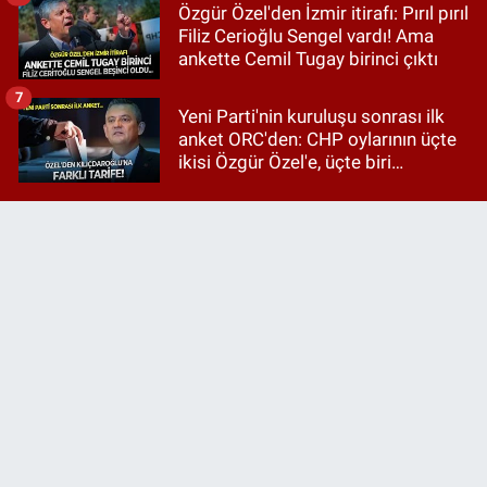
Özgür Özel'den İzmir itirafı: Pırıl pırıl
Filiz Cerioğlu Sengel vardı! Ama
ankette Cemil Tugay birinci çıktı
7
Yeni Parti'nin kuruluşu sonrası ilk
anket ORC'den: CHP oylarının üçte
ikisi Özgür Özel'e, üçte biri
Kılıçdaroğlu'na