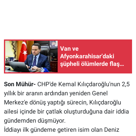
Van ve
Afyonkarahisar’daki
şüpheli ölümlerde flaş
gelişme: Bakan Gürlek
detayları paylaştı
Son Mühür-
CHP'de Kemal Kılıçdaroğlu'nun 2,5
yıllık bir aranın ardından yeniden Genel
Merkez'e dönüş yaptığı sürecin, Kılıçdaroğlu
ailesi içinde bir çatlak oluşturduğuna dair iddia
gündemden düşmüyor.
İddiayı ilk gündeme getiren isim olan Deniz