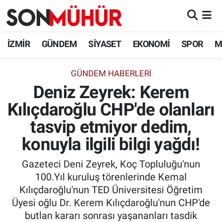
İzmir Nöbetçi Eczaneler
İZMİR
GÜNDEM
SİYASET
EKONOMİ
SPOR
M
İzmir Hava Durumu
GÜNDEM HABERLERI
Deniz Zeyrek: Kerem
İzmir Namaz Vakitleri
Kılıçdaroğlu CHP'de olanları
İzmir Trafik Yoğunluk Haritası
tasvip etmiyor dedim,
Süper Lig Puan Durumu ve Fikstür
konuyla ilgili bilgi yağdı!
Gazeteci Deni Zeyrek, Koç Topluluğu'nun
Tüm Manşetler
100.Yıl kuruluş törenlerinde Kemal
Kılıçdaroğlu'nun TED Üniversitesi Öğretim
Son Dakika Haberleri
Üyesi oğlu Dr. Kerem Kılıçdaroğlu'nun CHP'de
butlan kararı sonrası yaşananları tasdik
Haber Arşivi