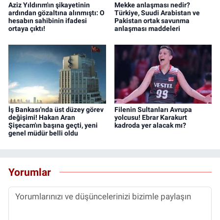
Aziz Yıldırım'ın şikayetinin
Mekke anlaşması nedir?
ardından gözaltına alınmıştı: O
Türkiye, Suudi Arabistan ve
hesabın sahibinin ifadesi
Pakistan ortak savunma
ortaya çıktı!
anlaşması maddeleri
İş Bankası'nda üst düzey görev
Filenin Sultanları Avrupa
değişimi! Hakan Aran
yolcusu! Ebrar Karakurt
Şişecam'ın başına geçti, yeni
kadroda yer alacak mı?
genel müdür belli oldu
Yorumlar