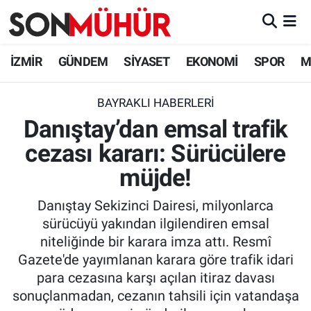
İzmir Nöbetçi Eczaneler
İZMİR
GÜNDEM
SİYASET
EKONOMİ
SPOR
M
İzmir Hava Durumu
BAYRAKLI HABERLERI
Danıştay’dan emsal trafik
İzmir Namaz Vakitleri
cezası kararı: Sürücülere
İzmir Trafik Yoğunluk Haritası
müjde!
Süper Lig Puan Durumu ve Fikstür
Danıştay Sekizinci Dairesi, milyonlarca
sürücüyü yakından ilgilendiren emsal
Tüm Manşetler
niteliğinde bir karara imza attı. Resmî
Gazete'de yayımlanan karara göre trafik idari
Son Dakika Haberleri
para cezasına karşı açılan itiraz davası
sonuçlanmadan, cezanın tahsili için vatandaşa
Haber Arşivi