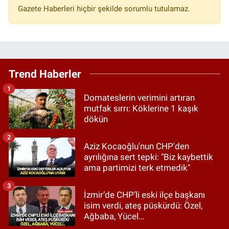
Gazete Haberleri hiçbir şekilde sorumlu tutulamaz.
Trend Haberler
1
Domateslerin verimini artıran
mutfak sırrı: Köklerine 1 kaşık
dökün
2
Aziz Kocaoğlu'nun CHP'den
ayrılığına sert tepki: "Biz kaybettik
ama partimizi terk etmedik"
3
İzmir’de CHP’li eski ilçe başkanı
isim verdi, ateş püskürdü: Özel,
Ağbaba, Yücel…