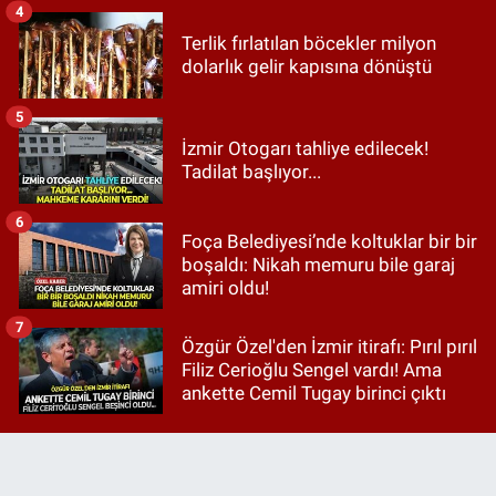
4
Terlik fırlatılan böcekler milyon
dolarlık gelir kapısına dönüştü
5
İzmir Otogarı tahliye edilecek!
Tadilat başlıyor...
6
Foça Belediyesi’nde koltuklar bir bir
boşaldı: Nikah memuru bile garaj
amiri oldu!
7
Özgür Özel'den İzmir itirafı: Pırıl pırıl
Filiz Cerioğlu Sengel vardı! Ama
ankette Cemil Tugay birinci çıktı