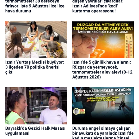
termometreler 38 dereceye
düşen yavruları çıkardılar:
fırlıyor: İşte 9 Ağustos ilçe ilçe
İzmir Adliyesi'nde 'kedi'
hava durumu
kurtarma operasyonu!
İzmir Yurttaş Meclisi büyüyor:
İzmir’de 5 günlük hava alarmı:
3 ilçeden 70 politika önerisi
Rüzgar da yetmeyecek,
çıktı
termometreler alev alev! (8-12
Ağustos 2026)
Bayraklı'da Gezici Halk Masası
Duruma engel olmaya çalışan
uygulaması!
bir avukatı da yaraladı: İzmir'de
kadın meslektaşlarına 'cinsel