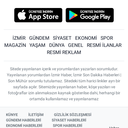
İZMİR
GÜNDEM
SİYASET
EKONOMİ
SPOR
MAGAZİN
YAŞAM
DÜNYA
GENEL
RESMİ İLANLAR
RESMİ REKLAM
Sitede yayınlanan içerik ve yorumlardan yazarları sorumludur.
Yayınlanan yorumlardan İzmir Haber, İzmir Son Dakika Haberleri |
Son Mühür sorumlu tutulamaz. Sitedeki tüm harici linkler ayrı bir
sayfada açılır. Sitemizde yayınlanan haber, köşe yazıları ve
fotoğraflar izin alınmaksızın kaynak gösterilse dahi, herhangi bir
ortamda kullanılamaz ve yayınlanamaz
KÜNYE
İLETİŞİM
GİZLİLİK SÖZLEŞMESİ
GÜNDEM HABERLERİ
SİYASET HABERLERİ
EKONOMİ HABERLERİ
SPOR HABERLERİ