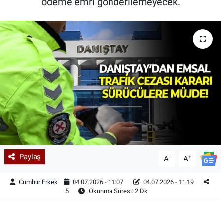
ödeme emri gönderilemeyecek.
Paylaş
-
+
A
A
Cumhur Erkek
04.07.2026 - 11:07
04.07.2026 - 11:19
5
Okunma Süresi: 2 Dk