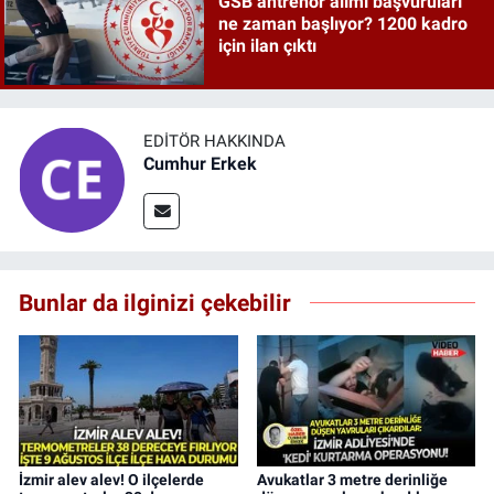
GSB antrenör alımı başvuruları
ne zaman başlıyor? 1200 kadro
için ilan çıktı
EDITÖR HAKKINDA
Cumhur Erkek
Bunlar da ilginizi çekebilir
İzmir alev alev! O ilçelerde
Avukatlar 3 metre derinliğe