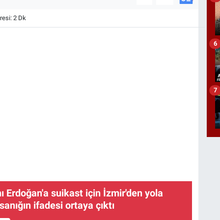
esi: 2 Dk
6
7
Erdoğan'a suikast için İzmir'den yola
 sanığın ifadesi ortaya çıktı