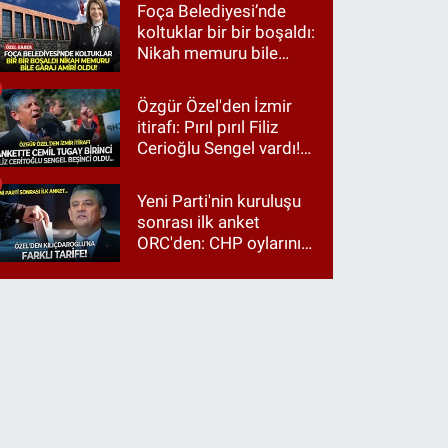
Foça Belediyesi’nde
koltuklar bir bir boşaldı:
Nikah memuru bile
garaj amiri oldu!
Özgür Özel'den İzmir
itirafı: Pırıl pırıl Filiz
Cerioğlu Sengel vardı!
Ama ankette Cemil
Tugay birinci çıktı
Yeni Parti'nin kuruluşu
sonrası ilk anket
ORC'den: CHP oylarının
üçte ikisi Özgür Özel'e,
üçte biri Kılıçdaroğlu'na