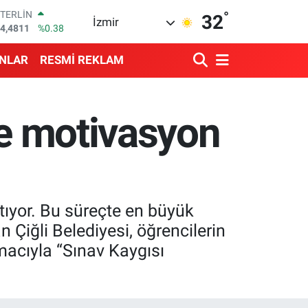
°
GRAM ALTIN
32
İzmir
660.55
%0.03
BİST100
3.779
%-14
ANLAR
RESMİ REKLAM
BITCOIN
4.998,24
%0.35
DOLAR
7,7436
%0.18
re motivasyon
EURO
5,2510
%0.32
STERLİN
4,4811
%0.38
rtıyor. Bu süreçte en büyük
 Çiğli Belediyesi, öğrencilerin
macıyla “Sınav Kaygısı