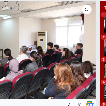
1
2
3
4
-
+
A
A
5