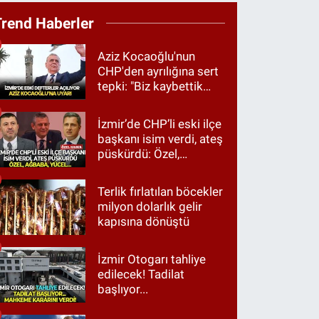
Trend Haberler
Aziz Kocaoğlu'nun
CHP'den ayrılığına sert
tepki: "Biz kaybettik
ama partimizi terk
etmedik"
İzmir’de CHP’li eski ilçe
başkanı isim verdi, ateş
püskürdü: Özel,
Ağbaba, Yücel…
Terlik fırlatılan böcekler
milyon dolarlık gelir
kapısına dönüştü
İzmir Otogarı tahliye
edilecek! Tadilat
başlıyor...