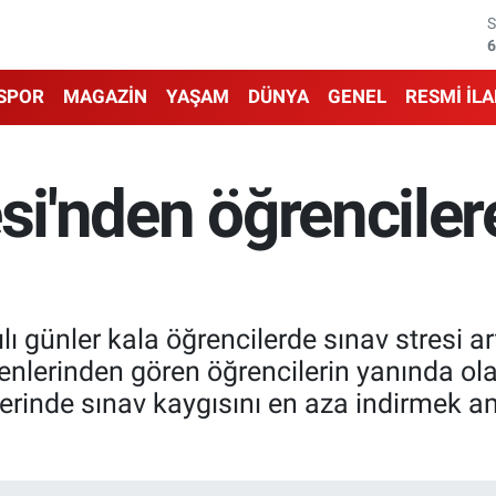
6
1
SPOR
MAGAZİN
YAŞAM
DÜNYA
GENEL
RESMİ İL
6
4
esi'nden öğrencile
5
6
ılı günler kala öğrencilerde sınav stresi a
enlerinden gören öğrencilerin yanında olan
erinde sınav kaygısını en aza indirmek a