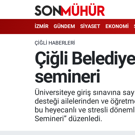
İzmir Nöbetçi Eczaneler
İZMİR
GÜNDEM
SİYASET
EKONOMİ
İzmir Hava Durumu
ÇIĞLI HABERLERI
Çiğli Belediy
İzmir Namaz Vakitleri
semineri
İzmir Trafik Yoğunluk Haritası
Süper Lig Puan Durumu ve Fikstür
Üniversiteye giriş sınavına say
Tüm Manşetler
desteği ailelerinden ve öğretm
bu heyecanlı ve stresli döneml
Son Dakika Haberleri
Semineri” düzenledi.
Haber Arşivi