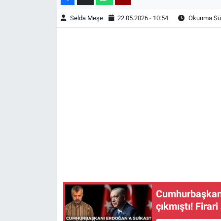
Selda Meşe
22.05.2026 - 10:54
Okunma Sür
Cumhurbaşkanı 
çıkmıştı! Firari