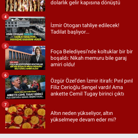
dolarlık gelir kapısına dönüştü
4
İzmir Otogarı tahliye edilecek!
Tadilat başlıyor...
5
Foça Belediyesi’nde koltuklar bir bir
boşaldı: Nikah memuru bile garaj
amiri oldu!
6
Özgür Özel'den İzmir itirafı: Pırıl pırıl
Filiz Cerioğlu Sengel vardı! Ama
ankette Cemil Tugay birinci çıktı
7
Altın neden yükseliyor, altın
yükselmeye devam eder mi?