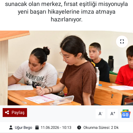
sunacak olan merkez, fırsat eşitliği misyonuyla
yeni başarı hikayelerine imza atmaya
hazırlanıyor.
Paylaş
-
+
A
A
Uğur Bego
11.06.2026 - 10:13
Okunma Süresi: 2 Dk