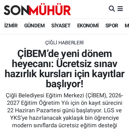
İzmir Nöbetçi Eczaneler
İZMİR
GÜNDEM
SİYASET
EKONOMİ
SPOR
M
İzmir Hava Durumu
ÇIĞLI HABERLERI
ÇİBEM’de yeni dönem
İzmir Namaz Vakitleri
heyecanı: Ücretsiz sınav
İzmir Trafik Yoğunluk Haritası
hazırlık kursları için kayıtlar
Süper Lig Puan Durumu ve Fikstür
başlıyor!
Çiğli Belediyesi Eğitim Merkezi (ÇİBEM), 2026-
Tüm Manşetler
2027 Eğitim Öğretim Yılı için ön kayıt sürecini
22 Haziran Pazartesi günü başlatıyor. LGS ve
Son Dakika Haberleri
YKS’ye hazırlanacak yaklaşık bin öğrenciye
modern sınıflarda ücretsiz eğitim desteği
Haber Arşivi