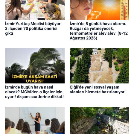
İzmir Yurttaş Meclisi büyüyor:
İzmir’de 5 günlük hava alarmı:
3 ilçeden 70 politika önerisi
Rüzgar da yetmeyecek,
çıktı
termometreler alev alev! (8-12
Ağustos 2026)
İzmir'de bugün hava nasıl
Çiğli'de yeni sosyal yaşam
olacak? MGM'den o ilçeler için
alanları hizmete hazırlanıyor!
uyarı! Akşam saatlerine dikkat!