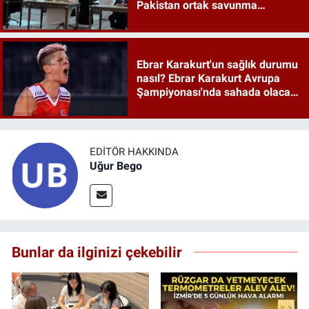
Pakistan ortak savunma
anlaşması maddeleri
Ebrar Karakurt'un sağlık durumu
nasıl? Ebrar Karakurt Avrupa
Şampiyonası'nda sahada olacak
mı?
EDITÖR HAKKINDA
Uğur Bego
Bunlar da ilginizi çekebilir