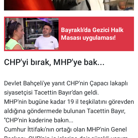
Bayraklı'da Gezici Halk
Masası uygulaması!
CHP'yi bırak, MHP'ye bak...
Devlet Bahçeli'ye yanıt CHP'nin Çapacı lakaplı
siyasetçisi Tacettin Bayır'dan geldi.
MHP'nin bugüne kadar 19 il teşkilatını görevden
aldığına göndermede bulunan Tacettin Bayır,
''CHP'nin kaderine bakın...
Cumhur İttifakı'nın ortağı olan MHP'nin Genel