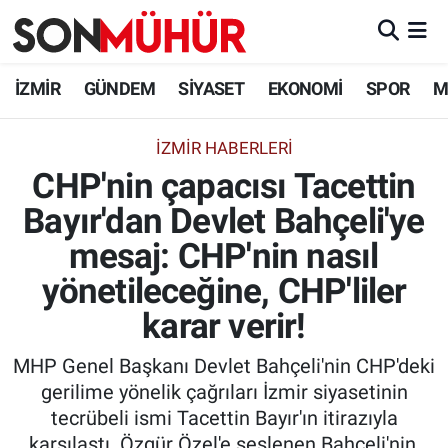
İzmir Nöbetçi Eczaneler
İZMİR
GÜNDEM
SİYASET
EKONOMİ
SPOR
M
İzmir Hava Durumu
İZMIR HABERLERI
CHP'nin çapacısı Tacettin
İzmir Namaz Vakitleri
Bayır'dan Devlet Bahçeli'ye
İzmir Trafik Yoğunluk Haritası
mesaj: CHP'nin nasıl
Süper Lig Puan Durumu ve Fikstür
yönetileceğine, CHP'liler
karar verir!
Tüm Manşetler
MHP Genel Başkanı Devlet Bahçeli'nin CHP'deki
Son Dakika Haberleri
gerilime yönelik çağrıları İzmir siyasetinin
tecrübeli ismi Tacettin Bayır'ın itirazıyla
Haber Arşivi
karşılaştı. Özgür Özel'e seslenen Bahçeli'nin,