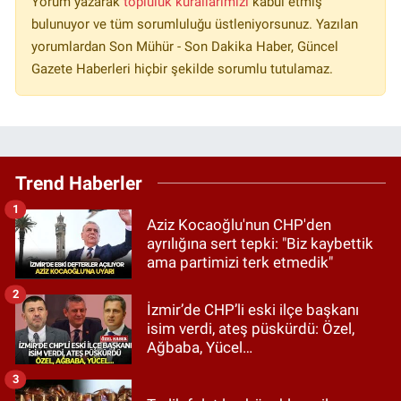
Yorum yazarak
topluluk kurallarımızı
kabul etmiş
bulunuyor ve tüm sorumluluğu üstleniyorsunuz. Yazılan
yorumlardan Son Mühür - Son Dakika Haber, Güncel
Gazete Haberleri hiçbir şekilde sorumlu tutulamaz.
Trend Haberler
1
Aziz Kocaoğlu'nun CHP'den
ayrılığına sert tepki: "Biz kaybettik
ama partimizi terk etmedik"
2
İzmir’de CHP’li eski ilçe başkanı
isim verdi, ateş püskürdü: Özel,
Ağbaba, Yücel…
3