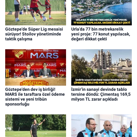
Göztepe'de Süper Lig mesaisi
Urla’da 77 bin metrekarelik
sürüyor! Stoilov yönetiminde
yeni proje: 77 konut yapılacak,
taktik çalışma
değeri dikkat çekti
Göztepe'den dev iş birliği!
İzmir’in sanayi devinde tablo
MARS ile taraftara özel ödeme
tersine döndü: Çimentaş 169,5
sistemi ve yeni tribün
milyon TL zarar açıkladı
sponsorluğu