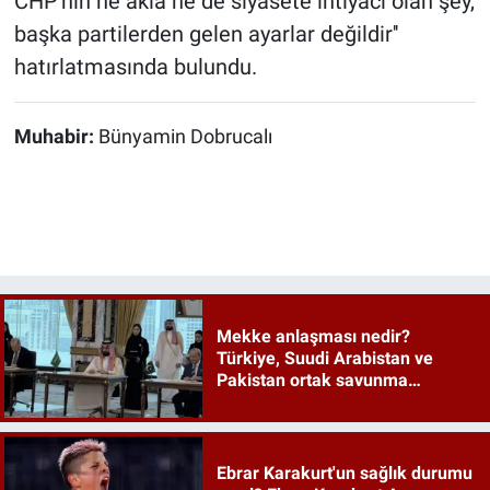
CHP'nin ne akla ne de siyasete ihtiyacı olan şey,
başka partilerden gelen ayarlar değildir''
hatırlatmasında bulundu.
Muhabir:
Bünyamin Dobrucalı
Mekke anlaşması nedir?
Türkiye, Suudi Arabistan ve
Pakistan ortak savunma
anlaşması maddeleri
Ebrar Karakurt'un sağlık durumu