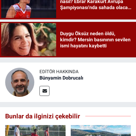
nasıl? Ebrar Karakurt Avrupa
Şampiyonası'nda sahada olacak
mı?
Duygu Öksüz neden öldü,
kimdir? Mersin basınının sevilen
ismi hayatını kaybetti
EDITÖR HAKKINDA
Bünyamin Dobrucalı
Bunlar da ilginizi çekebilir