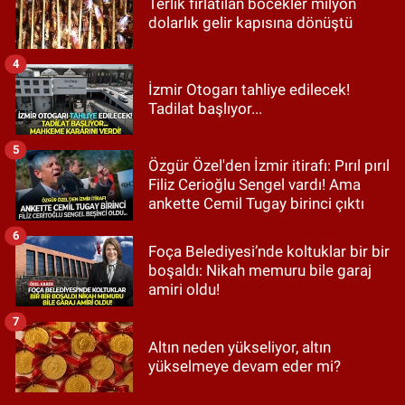
Terlik fırlatılan böcekler milyon
dolarlık gelir kapısına dönüştü
4
İzmir Otogarı tahliye edilecek!
Tadilat başlıyor...
5
Özgür Özel'den İzmir itirafı: Pırıl pırıl
Filiz Cerioğlu Sengel vardı! Ama
ankette Cemil Tugay birinci çıktı
6
Foça Belediyesi’nde koltuklar bir bir
boşaldı: Nikah memuru bile garaj
amiri oldu!
7
Altın neden yükseliyor, altın
yükselmeye devam eder mi?