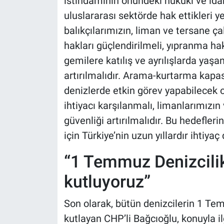
istihdamının önündeki hukuki ve idari
uluslararası sektörde hak ettikleri y
balıkçılarımızın, liman ve tersane ça
hakları güçlendirilmeli, yıpranma hak
gemilere katılış ve ayrılışlarda yaşa
artırılmalıdır. Arama-kurtarma kapasi
denizlerde etkin görev yapabilecek o
ihtiyacı karşılanmalı, limanlarımızın v
güvenliği artırılmalıdır. Bu hedefleri
için Türkiye’nin uzun yıllardır ihtiya
“1 Temmuz Denizcilik
kutluyoruz”
Son olarak, bütün denizcilerin 1 Te
kutlayan CHP’li Bağcıoğlu, konuyla il