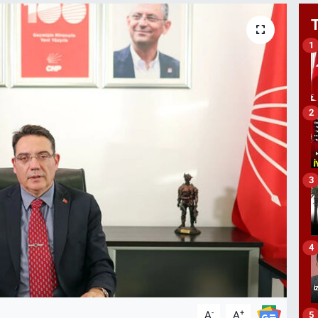
1
2
3
4
-
+
A
A
5