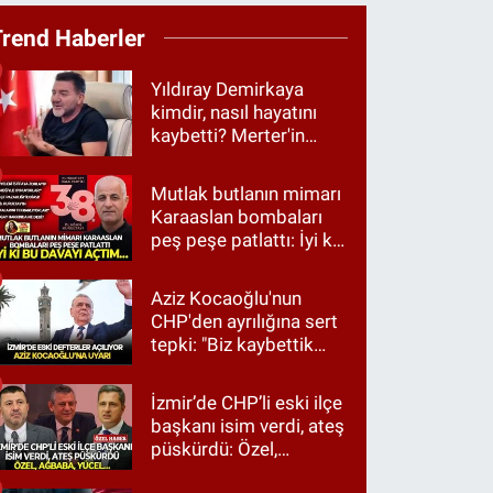
Trend Haberler
Yıldıray Demirkaya
kimdir, nasıl hayatını
kaybetti? Merter'in
tanınan ismi için taziye
mesajı
Mutlak butlanın mimarı
Karaaslan bombaları
peş peşe patlattı: İyi ki
bu davayı açtım…
Aziz Kocaoğlu'nun
CHP'den ayrılığına sert
tepki: "Biz kaybettik
ama partimizi terk
etmedik"
İzmir’de CHP’li eski ilçe
başkanı isim verdi, ateş
püskürdü: Özel,
Ağbaba, Yücel…