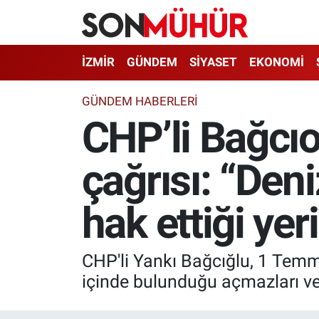
İzmir Nöbetçi Eczaneler
İZMİR
GÜNDEM
SİYASET
EKONOMİ
İzmir Hava Durumu
GÜNDEM HABERLERI
CHP’li Bağcıo
İzmir Namaz Vakitleri
çağrısı: “Den
İzmir Trafik Yoğunluk Haritası
Süper Lig Puan Durumu ve Fikstür
hak ettiği yeri
Tüm Manşetler
CHP'li Yankı Bağcığlu, 1 Temmu
Son Dakika Haberleri
içinde bulunduğu açmazları ve 
Haber Arşivi