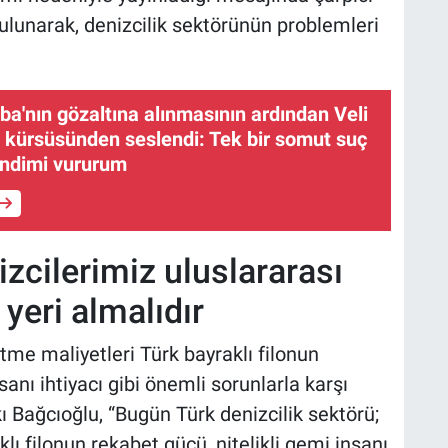
ulunarak, denizcilik sektörünün problemleri
ba'nın gözaltına alınmasının ardından Veli
kürsüsünden seslendi: Tek bir somut suç
endimi vururum
zcilerimiz uluslararası
 yeri almalıdır
tme maliyetleri Türk bayraklı filonun
sanı ihtiyacı gibi önemli sorunlarla karşı
ı Bağcıoğlu, “Bugün Türk denizcilik sektörü;
lı filonun rekabet gücü, nitelikli gemi insanı