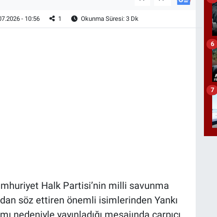
7.2026 - 10:56
1
Okunma Süresi: 3 Dk
6
7
mhuriyet Halk Partisi’nin milli savunma
ndan söz ettiren önemli isimlerinden Yankı
ı nedeniyle yayınladığı mesajında çarpıcı