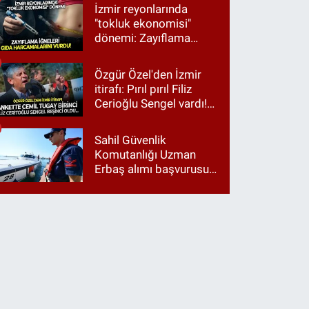
İzmir reyonlarında
"tokluk ekonomisi"
dönemi: Zayıflama
iğneleri gıda
harcamalarını vurdu!
Özgür Özel'den İzmir
itirafı: Pırıl pırıl Filiz
Cerioğlu Sengel vardı!
Ama ankette Cemil
Tugay birinci çıktı
Sahil Güvenlik
Komutanlığı Uzman
Erbaş alımı başvurusu
nasıl yapılır? 2026
başvuru şartları neler?