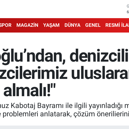
6
1
SPOR
MAGAZİN
YAŞAM
DÜNYA
GENEL
RESMİ İL
6
4
ğlu’ndan, denizcili
5
izcilerimiz uluslar
6
 almalı!"
z Kabotaj Bayramı ile ilgili yayınladığı 
problemleri anlatarak, çözüm önerilierini 