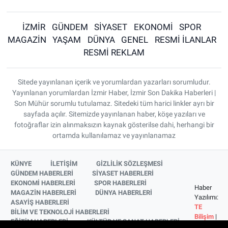
İZMİR
GÜNDEM
SİYASET
EKONOMİ
SPOR
MAGAZİN
YAŞAM
DÜNYA
GENEL
RESMİ İLANLAR
RESMİ REKLAM
Sitede yayınlanan içerik ve yorumlardan yazarları sorumludur.
Yayınlanan yorumlardan İzmir Haber, İzmir Son Dakika Haberleri |
Son Mühür sorumlu tutulamaz. Sitedeki tüm harici linkler ayrı bir
sayfada açılır. Sitemizde yayınlanan haber, köşe yazıları ve
fotoğraflar izin alınmaksızın kaynak gösterilse dahi, herhangi bir
ortamda kullanılamaz ve yayınlanamaz
KÜNYE
İLETİŞİM
GİZLİLİK SÖZLEŞMESİ
GÜNDEM HABERLERİ
SİYASET HABERLERİ
EKONOMİ HABERLERİ
SPOR HABERLERİ
Haber
MAGAZİN HABERLERİ
DÜNYA HABERLERİ
Yazılımı:
ASAYİŞ HABERLERİ
TE
BİLİM VE TEKNOLOJİ HABERLERİ
Bilişim
|
EĞİTİM HABERLERİ
KÜLTÜR VE SANAT HABERLERİ
Copyright