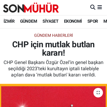
İzmir Nöbetçi Eczaneler
İZMİR
GÜNDEM
SİYASET
EKONOMİ
SPOR
M
İzmir Hava Durumu
GÜNDEM HABERLERI
CHP için mutlak butlan
İzmir Namaz Vakitleri
kararı!
İzmir Trafik Yoğunluk Haritası
CHP Genel Başkanı Özgür Özel’in genel başkan
Süper Lig Puan Durumu ve Fikstür
seçildiği 2023’teki kurultayın iptali talebiyle
açılan dava ‘mutlak butlan’ kararı verildi.
Tüm Manşetler
Son Dakika Haberleri
Haber Arşivi