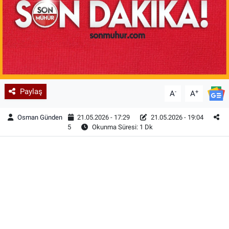
Paylaş
-
+
A
A
Osman Günden
21.05.2026 - 17:29
21.05.2026 - 19:04
5
Okunma Süresi: 1 Dk