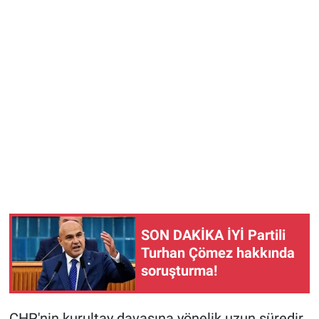
SON DAKİKA İYİ Partili
Turhan Çömez hakkında
soruşturma!
CHP'nin kurultay davasına yönelik uzun süredir