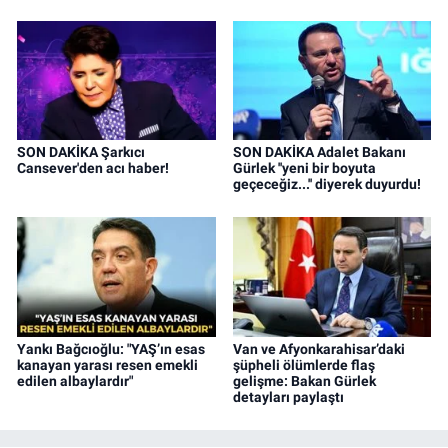
SON DAKİKA Şarkıcı
SON DAKİKA Adalet Bakanı
Cansever'den acı haber!
Gürlek ''yeni bir boyuta
geçeceğiz...'' diyerek duyurdu!
Yankı Bağcıoğlu: "YAŞ’ın esas
Van ve Afyonkarahisar’daki
kanayan yarası resen emekli
şüpheli ölümlerde flaş
edilen albaylardır"
gelişme: Bakan Gürlek
detayları paylaştı