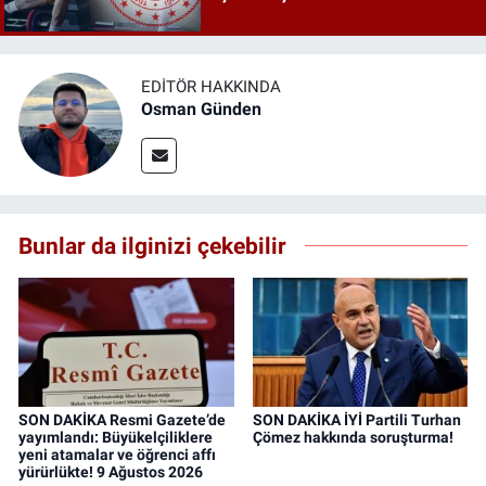
EDITÖR HAKKINDA
Osman Günden
Bunlar da ilginizi çekebilir
SON DAKİKA Resmi Gazete’de
SON DAKİKA İYİ Partili Turhan
yayımlandı: Büyükelçiliklere
Çömez hakkında soruşturma!
yeni atamalar ve öğrenci affı
yürürlükte! 9 Ağustos 2026