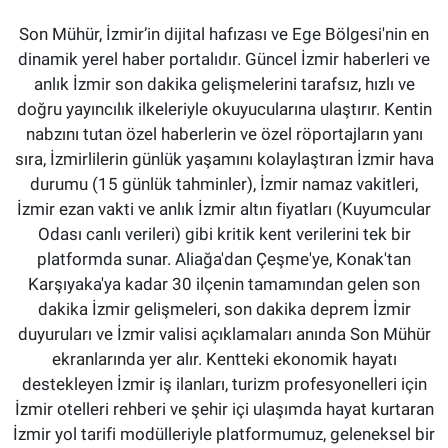
Son Mühür, İzmir’in dijital hafızası ve Ege Bölgesi'nin en
dinamik yerel haber portalıdır. Güncel İzmir haberleri ve
anlık İzmir son dakika gelişmelerini tarafsız, hızlı ve
doğru yayıncılık ilkeleriyle okuyucularına ulaştırır. Kentin
nabzını tutan özel haberlerin ve özel röportajların yanı
sıra, İzmirlilerin günlük yaşamını kolaylaştıran İzmir hava
durumu (15 günlük tahminler), İzmir namaz vakitleri,
İzmir ezan vakti ve anlık İzmir altın fiyatları (Kuyumcular
Odası canlı verileri) gibi kritik kent verilerini tek bir
platformda sunar. Aliağa'dan Çeşme'ye, Konak'tan
Karşıyaka'ya kadar 30 ilçenin tamamından gelen son
dakika İzmir gelişmeleri, son dakika deprem İzmir
duyuruları ve İzmir valisi açıklamaları anında Son Mühür
ekranlarında yer alır. Kentteki ekonomik hayatı
destekleyen İzmir iş ilanları, turizm profesyonelleri için
İzmir otelleri rehberi ve şehir içi ulaşımda hayat kurtaran
İzmir yol tarifi modülleriyle platformumuz, geleneksel bir