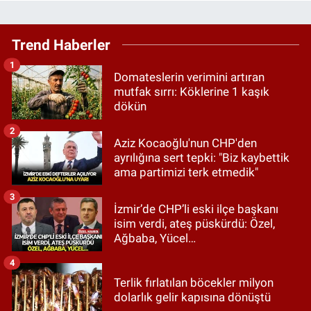
Trend Haberler
1
Domateslerin verimini artıran
mutfak sırrı: Köklerine 1 kaşık
dökün
2
Aziz Kocaoğlu'nun CHP'den
ayrılığına sert tepki: "Biz kaybettik
ama partimizi terk etmedik"
3
İzmir’de CHP’li eski ilçe başkanı
isim verdi, ateş püskürdü: Özel,
Ağbaba, Yücel…
4
Terlik fırlatılan böcekler milyon
dolarlık gelir kapısına dönüştü