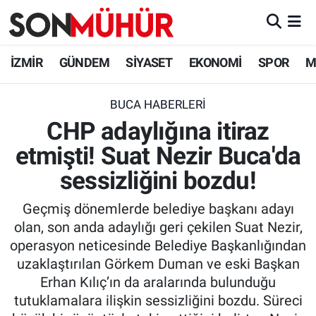
İzmir Nöbetçi Eczaneler
İZMİR
GÜNDEM
SİYASET
EKONOMİ
SPOR
M
İzmir Hava Durumu
BUCA HABERLERI
CHP adaylığına itiraz
İzmir Namaz Vakitleri
etmişti! Suat Nezir Buca'da
İzmir Trafik Yoğunluk Haritası
sessizliğini bozdu!
Süper Lig Puan Durumu ve Fikstür
Geçmiş dönemlerde belediye başkanı adayı
olan, son anda adaylığı geri çekilen Suat Nezir,
Tüm Manşetler
operasyon neticesinde Belediye Başkanlığından
uzaklaştırılan Görkem Duman ve eski Başkan
Son Dakika Haberleri
Erhan Kılıç’ın da aralarında bulunduğu
tutuklamalara ilişkin sessizliğini bozdu. Süreci
Haber Arşivi