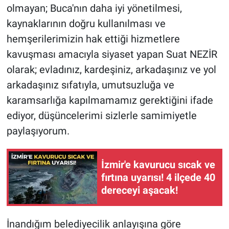
olmayan; Buca'nın daha iyi yönetilmesi,
kaynaklarının doğru kullanılması ve
hemşerilerimizin hak ettiği hizmetlere
kavuşması amacıyla siyaset yapan Suat NEZİR
olarak; evladınız, kardeşiniz, arkadaşınız ve yol
arkadaşınız sıfatıyla, umutsuzluğa ve
karamsarlığa kapılmamamız gerektiğini ifade
ediyor, düşüncelerimi sizlerle samimiyetle
paylaşıyorum.
İzmir'e kavurucu sıcak ve
fırtına uyarısı! 4 ilçede 40
dereceyi aşacak!
İnandığım belediyecilik anlayışına göre