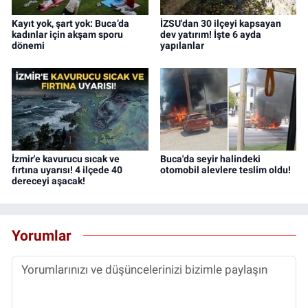
Kayıt yok, şart yok: Buca’da
İZSU'dan 30 ilçeyi kapsayan
kadınlar için akşam sporu
dev yatırım! İşte 6 ayda
dönemi
yapılanlar
İzmir'e kavurucu sıcak ve
Buca'da seyir halindeki
fırtına uyarısı! 4 ilçede 40
otomobil alevlere teslim oldu!
dereceyi aşacak!
Yorumlar