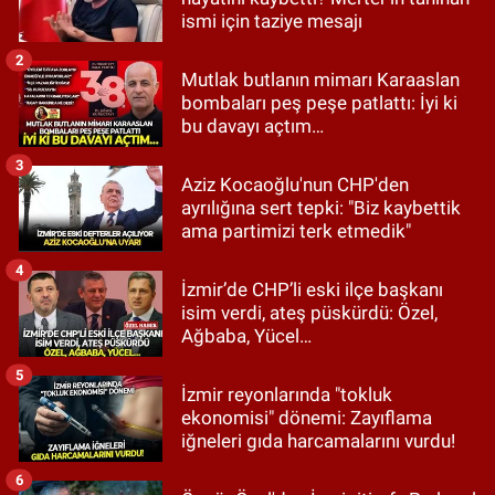
ismi için taziye mesajı
2
Mutlak butlanın mimarı Karaaslan
bombaları peş peşe patlattı: İyi ki
bu davayı açtım…
3
Aziz Kocaoğlu'nun CHP'den
ayrılığına sert tepki: "Biz kaybettik
ama partimizi terk etmedik"
4
İzmir’de CHP’li eski ilçe başkanı
isim verdi, ateş püskürdü: Özel,
Ağbaba, Yücel…
5
İzmir reyonlarında "tokluk
ekonomisi" dönemi: Zayıflama
iğneleri gıda harcamalarını vurdu!
6