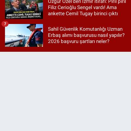
Özgür Özel'den İzmir itirafı: Pırıl pırıl
Filiz Cerioğlu Sengel vardı! Ama
ankette Cemil Tugay birinci çıktı
7
Sahil Güvenlik Komutanlığı Uzman
Erbaş alımı başvurusu nasıl yapılır?
2026 başvuru şartları neler?