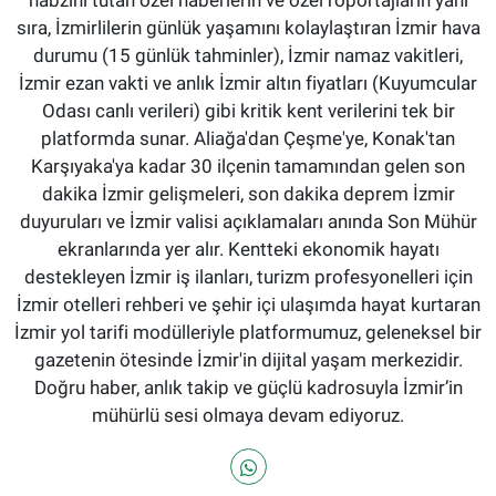
nabzını tutan özel haberlerin ve özel röportajların yanı
sıra, İzmirlilerin günlük yaşamını kolaylaştıran İzmir hava
durumu (15 günlük tahminler), İzmir namaz vakitleri,
İzmir ezan vakti ve anlık İzmir altın fiyatları (Kuyumcular
Odası canlı verileri) gibi kritik kent verilerini tek bir
platformda sunar. Aliağa'dan Çeşme'ye, Konak'tan
Karşıyaka'ya kadar 30 ilçenin tamamından gelen son
dakika İzmir gelişmeleri, son dakika deprem İzmir
duyuruları ve İzmir valisi açıklamaları anında Son Mühür
ekranlarında yer alır. Kentteki ekonomik hayatı
destekleyen İzmir iş ilanları, turizm profesyonelleri için
İzmir otelleri rehberi ve şehir içi ulaşımda hayat kurtaran
İzmir yol tarifi modülleriyle platformumuz, geleneksel bir
gazetenin ötesinde İzmir'in dijital yaşam merkezidir.
Doğru haber, anlık takip ve güçlü kadrosuyla İzmir’in
mühürlü sesi olmaya devam ediyoruz.