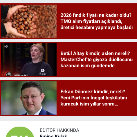
2026 fındık fiyatı ne kadar oldu?
TMO alım fiyatları açıklandı,
üretici hesabını yapmaya başladı
Betül Altay kimdir, aslen nereli?
MasterChef'te giyoza düellosunu
kazanan isim gündemde
Erkan Dönmez kimdir, nereli?
Yeni Parti'nin İnegöl teşkilatını
kuracak isim yıllar sonra
sahneye döndü
EDITÖR HAKKINDA
Emine Kulak