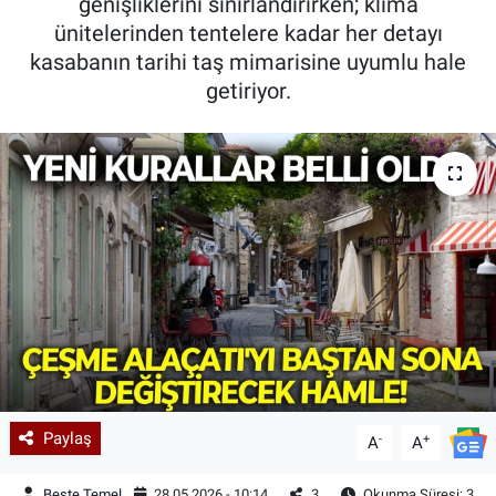
genişliklerini sınırlandırırken; klima
ünitelerinden tentelere kadar her detayı
kasabanın tarihi taş mimarisine uyumlu hale
getiriyor.
Paylaş
-
+
A
A
Beste Temel
28.05.2026 - 10:14
3
Okunma Süresi: 3