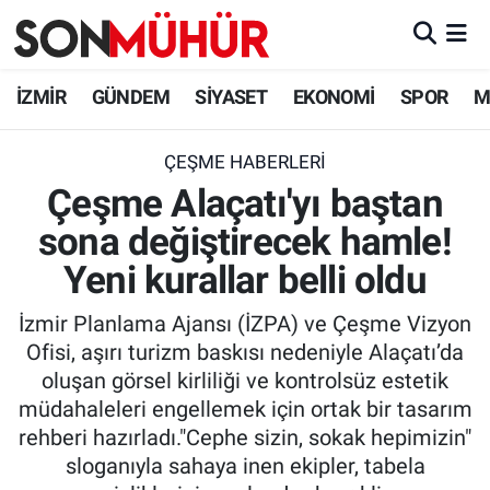
İzmir Nöbetçi Eczaneler
İZMİR
GÜNDEM
SİYASET
EKONOMİ
SPOR
M
İzmir Hava Durumu
ÇEŞME HABERLERI
Çeşme Alaçatı'yı baştan
İzmir Namaz Vakitleri
sona değiştirecek hamle!
İzmir Trafik Yoğunluk Haritası
Yeni kurallar belli oldu
Süper Lig Puan Durumu ve Fikstür
İzmir Planlama Ajansı (İZPA) ve Çeşme Vizyon
Ofisi, aşırı turizm baskısı nedeniyle Alaçatı’da
Tüm Manşetler
oluşan görsel kirliliği ve kontrolsüz estetik
müdahaleleri engellemek için ortak bir tasarım
Son Dakika Haberleri
rehberi hazırladı."Cephe sizin, sokak hepimizin"
sloganıyla sahaya inen ekipler, tabela
Haber Arşivi