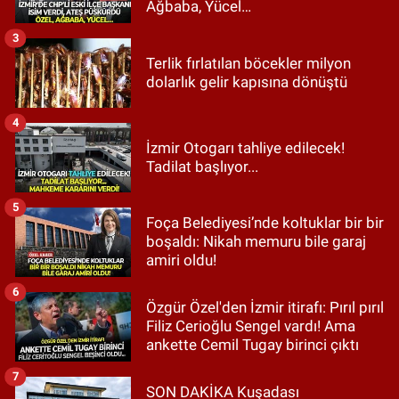
Ağbaba, Yücel…
3
Terlik fırlatılan böcekler milyon
dolarlık gelir kapısına dönüştü
4
İzmir Otogarı tahliye edilecek!
Tadilat başlıyor...
5
Foça Belediyesi’nde koltuklar bir bir
boşaldı: Nikah memuru bile garaj
amiri oldu!
6
Özgür Özel'den İzmir itirafı: Pırıl pırıl
Filiz Cerioğlu Sengel vardı! Ama
ankette Cemil Tugay birinci çıktı
7
SON DAKİKA Kuşadası