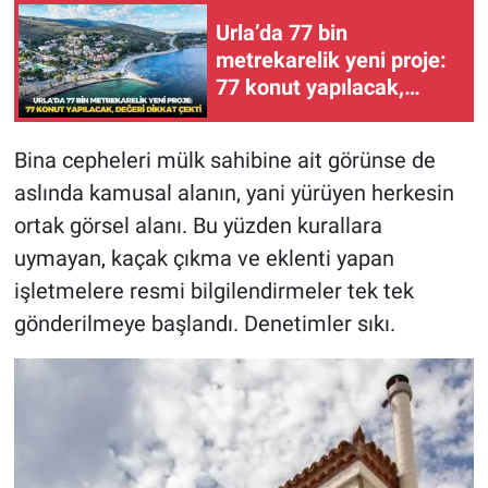
Urla’da 77 bin
metrekarelik yeni proje:
77 konut yapılacak,
değeri dikkat çekti
Bina cepheleri mülk sahibine ait görünse de
aslında kamusal alanın, yani yürüyen herkesin
ortak görsel alanı. Bu yüzden kurallara
uymayan, kaçak çıkma ve eklenti yapan
işletmelere resmi bilgilendirmeler tek tek
gönderilmeye başlandı. Denetimler sıkı.