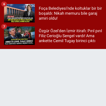
6
Foça Belediyesi’nde koltuklar bir bir
boşaldı: Nikah memuru bile garaj
amiri oldu!
7
Özgür Özel'den İzmir itirafı: Pırıl pırıl
Filiz Cerioğlu Sengel vardı! Ama
ankette Cemil Tugay birinci çıktı