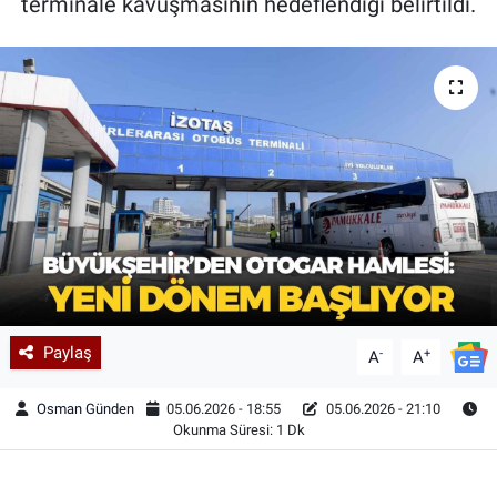
terminale kavuşmasının hedeflendiği belirtildi.
Paylaş
-
+
A
A
Osman Günden
05.06.2026 - 18:55
05.06.2026 - 21:10
Okunma Süresi: 1 Dk