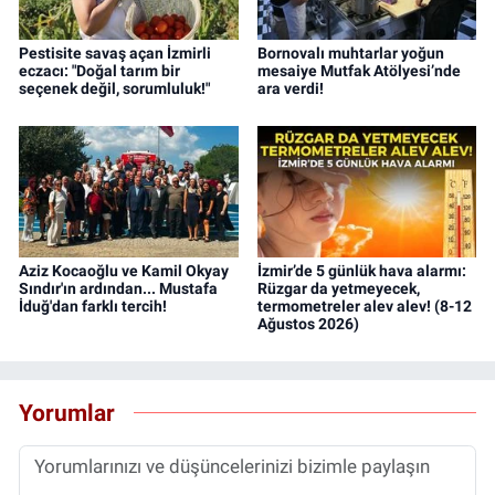
Pestisite savaş açan İzmirli
Bornovalı muhtarlar yoğun
eczacı: "Doğal tarım bir
mesaiye Mutfak Atölyesi’nde
seçenek değil, sorumluluk!"
ara verdi!
Aziz Kocaoğlu ve Kamil Okyay
İzmir’de 5 günlük hava alarmı:
Sındır'ın ardından... Mustafa
Rüzgar da yetmeyecek,
İduğ'dan farklı tercih!
termometreler alev alev! (8-12
Ağustos 2026)
Yorumlar