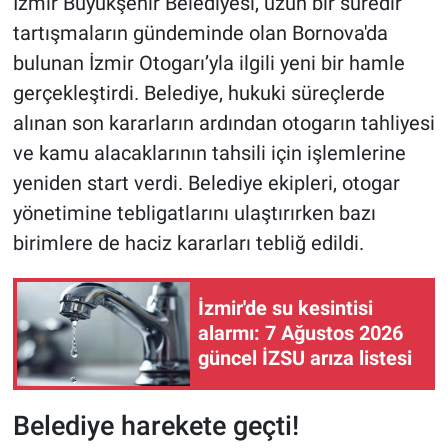
İzmir Büyükşehir Belediyesi, uzun bir süredir
tartışmaların gündeminde olan Bornova'da
bulunan İzmir Otogarı’yla ilgili yeni bir hamle
gerçekleştirdi. Belediye, hukuki süreçlerde
alınan son kararların ardından otogarın tahliyesi
ve kamu alacaklarının tahsili için işlemlerine
yeniden start verdi. Belediye ekipleri, otogar
yönetimine tebligatlarını ulaştırırken bazı
birimlere de haciz kararları tebliğ edildi.
İzmir'de su kesintisi
alarmı: 7 Ağustos 2026
güncel İZSU arıza listesi
Belediye harekete geçti!