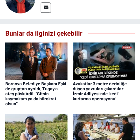
Bunlar da ilginizi çekebilir
Bornova Belediye Başkanı Eşki
Avukatlar 3 metre derinliğe
de gruptan ayrıldı, Tugay'a
düşen yavruları çıkardılar:
ateş püskürdü: ''Gitsin
İzmir Adliyesi'nde 'kedi'
kaymakam ya da bürokrat
kurtarma operasyonu!
olsun”