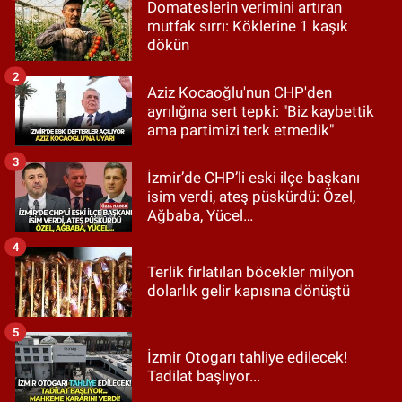
Domateslerin verimini artıran
mutfak sırrı: Köklerine 1 kaşık
dökün
2
Aziz Kocaoğlu'nun CHP'den
ayrılığına sert tepki: "Biz kaybettik
ama partimizi terk etmedik"
3
İzmir’de CHP’li eski ilçe başkanı
isim verdi, ateş püskürdü: Özel,
Ağbaba, Yücel…
4
Terlik fırlatılan böcekler milyon
dolarlık gelir kapısına dönüştü
5
İzmir Otogarı tahliye edilecek!
Tadilat başlıyor...