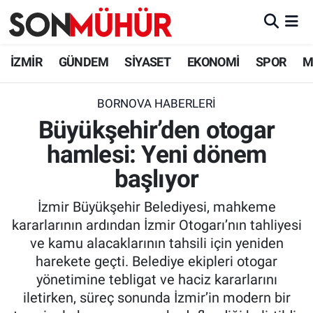
İzmir Nöbetçi Eczaneler
İZMİR
GÜNDEM
SİYASET
EKONOMİ
SPOR
M
İzmir Hava Durumu
BORNOVA HABERLERI
Büyükşehir’den otogar
İzmir Namaz Vakitleri
hamlesi: Yeni dönem
İzmir Trafik Yoğunluk Haritası
başlıyor
Süper Lig Puan Durumu ve Fikstür
İzmir Büyükşehir Belediyesi, mahkeme
kararlarının ardından İzmir Otogarı’nın tahliyesi
Tüm Manşetler
ve kamu alacaklarının tahsili için yeniden
harekete geçti. Belediye ekipleri otogar
Son Dakika Haberleri
yönetimine tebligat ve haciz kararlarını
iletirken, süreç sonunda İzmir’in modern bir
Haber Arşivi