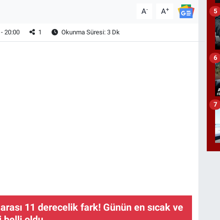
-
+
A
A
5
- 20:00
1
Okunma Süresi: 3 Dk
6
7
r arası 11 derecelik fark! Günün en sıcak ve
i belli oldu