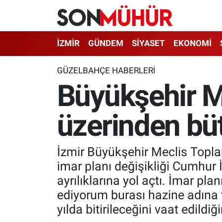
İzmir Nöbetçi Eczaneler
İZMİR
GÜNDEM
SİYASET
EKONOMİ
İzmir Hava Durumu
GÜZELBAHÇE HABERLERI
Büyükşehir Me
İzmir Namaz Vakitleri
üzerinden büt
İzmir Trafik Yoğunluk Haritası
Süper Lig Puan Durumu ve Fikstür
İzmir Büyükşehir Meclis Toplan
Tüm Manşetler
imar planı değişikliği Cumhur 
ayrılıklarına yol açtı. İmar pl
Son Dakika Haberleri
ediyorum burası hazine adına te
yılda bitirileceğini vaat edildiğ
Haber Arşivi