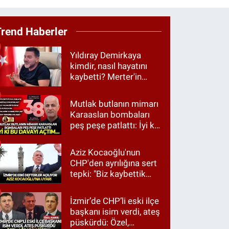
Trend Haberler
Yıldıray Demirkaya
kimdir, nasıl hayatını
kaybetti? Merter'in
tanınan ismi için taziye
mesajı
Mutlak butlanın mimarı
Karaaslan bombaları
peş peşe patlattı: İyi ki
bu davayı açtım…
Aziz Kocaoğlu'nun
CHP'den ayrılığına sert
tepki: "Biz kaybettik
ama partimizi terk
etmedik"
İzmir’de CHP’li eski ilçe
başkanı isim verdi, ateş
püskürdü: Özel,