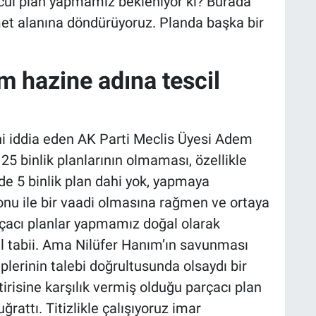
ncül plan yapmamız bekleniyor ki? Burada
zmet alanına döndürüyoruz. Planda başka bir
m hazine adına tescil
ini iddia eden AK Parti Meclis Üyesi Adem
e 25 binlik planlarının olmaması, özellikle
e 5 binlik plan dahi yok, yapmaya
onu ile bir vaadi olmasına rağmen ve ortaya
acı planlar yapmamız doğal olarak
l tabii. Ama Nilüfer Hanım’ın savunması
plerinin talebi doğrultusunda olsaydı bir
irisine karşılık vermiş olduğu parçacı plan
rattı. Titizlikle çalışıyoruz imar