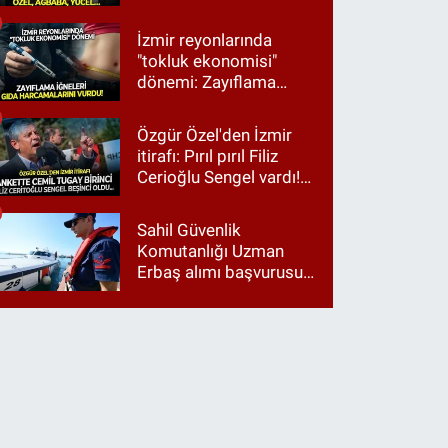
Ağbaba, Yücel…
İzmir reyonlarında
"tokluk ekonomisi"
dönemi: Zayıflama
iğneleri gıda
harcamalarını vurdu!
Özgür Özel'den İzmir
itirafı: Pırıl pırıl Filiz
Cerioğlu Sengel vardı!
Ama ankette Cemil
Tugay birinci çıktı
Sahil Güvenlik
Komutanlığı Uzman
Erbaş alımı başvurusu
nasıl yapılır? 2026
başvuru şartları neler?