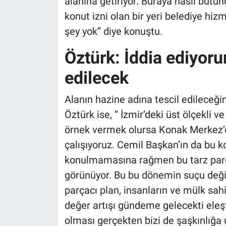
alanına getiriyor. Buraya nasıl bütü
konut izni olan bir yeri belediye hi
şey yok” diye konuştu.
Öztürk: İddia ediyoru
edilecek
Alanın hazine adına tescil edileceğ
Öztürk ise, “ İzmir’deki üst ölçekli v
örnek vermek olursa Konak Merkez’d
çalışıyoruz. Cemil Başkan’ın da bu k
konulmamasına rağmen bu tarz parç
görünüyor. Bu bu dönemin suçu deği
parçacı plan, insanların ve mülk sahi
değer artışı gündeme gelecekti eleşt
olması gerçekten bizi de şaşkınlığa uğ