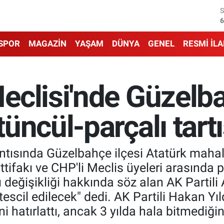
6
6
SPOR
MAGAZİN
YAŞAM
DÜNYA
GENEL
RESMİ İL
1
6
clisi'nde Güzelba
4
üncül-parçalı tart
5
tısında Güzelbahçe ilçesi Atatürk mahalles
İttifakı ve CHP'li Meclis üyeleri arasınd
anı değişikliği hakkında söz alan AK Partil
scil edilecek" dedi. AK Partili Hakan Yıldı
ini hatırlattı, ancak 3 yılda hala bitmediğin