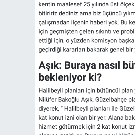
kentin maalesef 25 yılında üst ölçekli 
bitiririz dediniz ama biz üçüncü yılı
çalışmadan ilçenin haberi yok. Bu k
için geçmişten gelen sıkıntı ve pro
ettiği için, o yüzden komisyon başk
geçirdiği kararları bakarak genel bi
Aşık: Buraya nasıl b
bekleniyor ki?
Halilbeyli planları için bütüncül pla
Nilüfer Bakoğlu Aşık, Güzelbahçe plan
diyerek, “ Halilbeyli planları ile Güz
kat konut izni olan bir yer. Alana b
hizmet götürmek için 2 kat konut iz