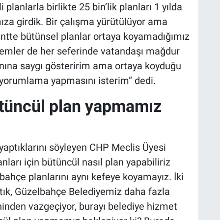
planlarla birlikte 25 bin’lik planları 1 yılda
mıza girdik. Bir çalışma yürütülüyor ama
entte bütünsel planlar ortaya koyamadığımız
blemler de her seferinde vatandaşı mağdur
anına saygı gösteririm ama ortaya koyduğu
r yorumlama yapmasını isterim” dedi.
ütüncül plan yapmamız
n yaptıklarını söyleyen CHP Meclis Üyesi
ları için bütüncül nasıl plan yapabiliriz
elbahçe planlarını aynı kefeye koyamayız. İki
aktık, Güzelbahçe Belediyemiz daha fazla
ninden vazgeçiyor, burayı belediye hizmet