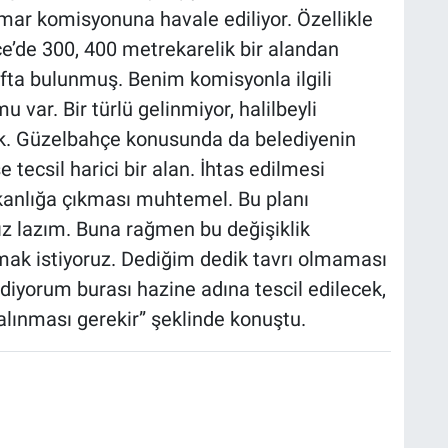
r komisyonuna havale ediliyor. Özellikle
çe’de 300, 400 metrekarelik bir alandan
ufta bulunmuş. Benim komisyonla ilgili
 var. Bir türlü gelinmiyor, halilbeyli
k. Güzelbahçe konusunda da belediyenin
 tecsil harici bir alan. İhtas edilmesi
akanlığa çıkması muhtemel. Bu planı
ız lazım. Buna rağmen bu değişiklik
şmak istiyoruz. Dediğim dedik tavrı olmaması
diyorum burası hazine adına tescil edilecek,
 alınması gerekir” şeklinde konuştu.