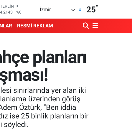
°
STERLİN
25
İzmir
4,2143
%0
GRAM ALTIN
500.87
%0.12
ANLAR
RESMİ REKLAM
BİST100
3.799
%70
BITCOIN
4.643,95
%0.16
hçe planları
DOLAR
7,6704
%0
EURO
ışması!
5,0406
%-0.08
i sınırlarında yer alan iki
a planlama üzerinden görüş
i Adem Öztürk, "Ben iddia
z ise 25 binlik planların bir
i söyledi.